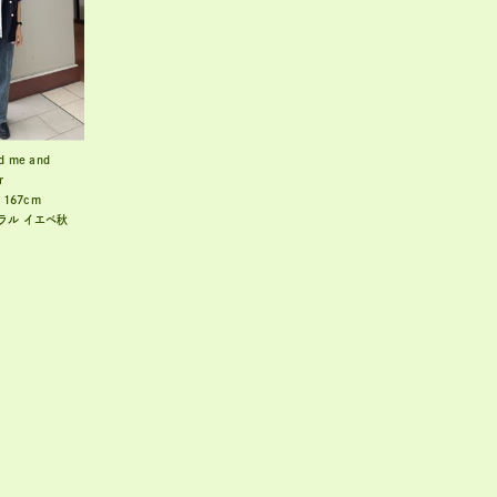
d me and
r
167cm
ラル
イエベ秋