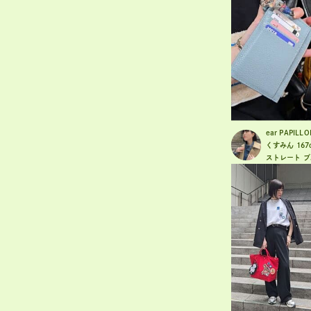
ear PAPILL
くすみん
167
ストレート
ブ