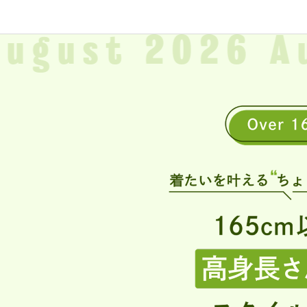
ugust
2026 A