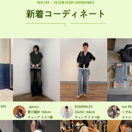
FOR 165 ~ 167CM STAFF COORDINATE
新着
コーディネート
TYPY
-goocy-
BEARDSLEY
ear P
實川瑞歩
165cm
DAZAI
166cm
くすみ
ウェーブ
イエベ春
ウェーブ
イエベ秋
ストレ