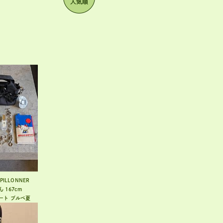
APILLONNER
ん
167cm
ート
ブルベ夏