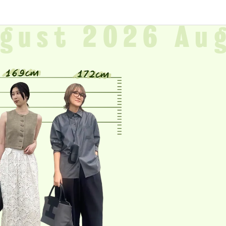
gust
2026 Au