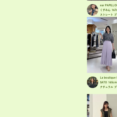
ear PAPILL
くすみん
167
ストレート
ブ
La boutique
SATO
165cm
ナチュラル
ブ