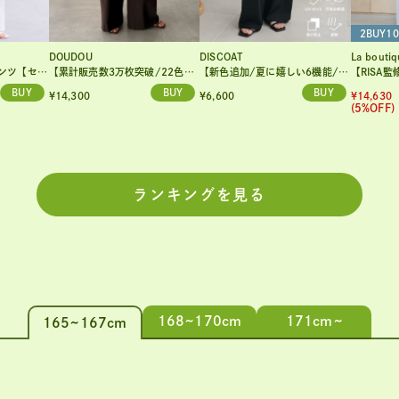
2BUY1
DOUDOU
DISCOAT
La bouti
ットアップ】
【累計販売数3万枚突破/22色4サイズ展開！】タックワイドパンツ
【新色追加/夏に嬉しい6機能/6サイズ展開】ー3kg見え!多機能とろみイージーパンツ
【RISA監修・WEB限定カ
¥14,300
¥6,600
¥14,630
(5%OFF)
ランキングを見る
168~170cm
171cm~
165~167cm