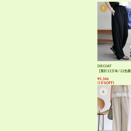
DISCOAT
【累計22万本/22色展開/7サイズ】－3kg見え！とろみイージーパ
¥5,346
(10%OFF)