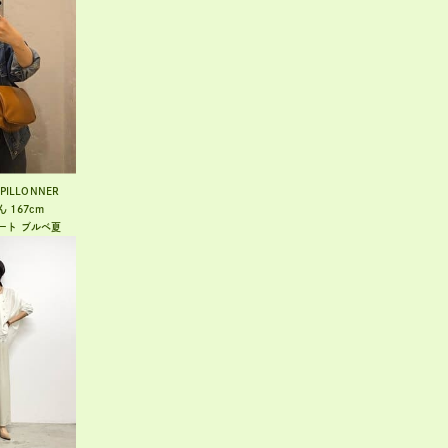
APILLONNER
ん
167cm
ート
ブルベ夏