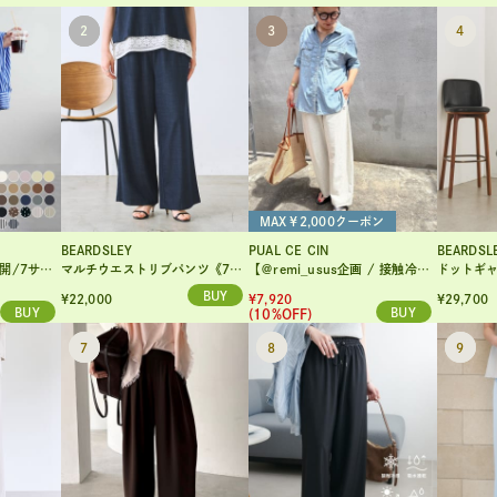
MAX￥2,000クーポン
BEARDSLEY
PUAL CE CIN
BEARDSL
ンツ≪メンズサイズあり≫
マルチウエストリブパンツ《7サイズ展開》【セットアップ】
【＠remi_usus企画 / 接触冷感+抗菌】カーブシルエットカットソーパンツ
ドットギ
¥22,000
¥7,920
¥29,700
(10%OFF)