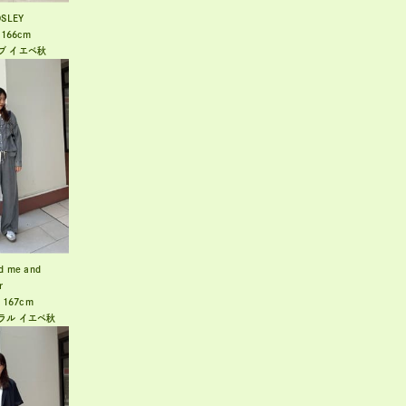
SLEY
166cm
ブ
イエベ秋
d me and
r
167cm
ラル
イエベ秋