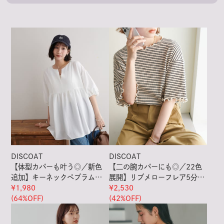
DISCOAT
DISCOAT
【体型カバーも叶う◎／新色
【二の腕カバーにも◎／22色
追加】キーネックペプラムブ
展開】リブメローフレア5分袖
ラウス《WEB限定》
¥1,980
≪WEB限定≫
¥2,530
(64%OFF)
(42%OFF)