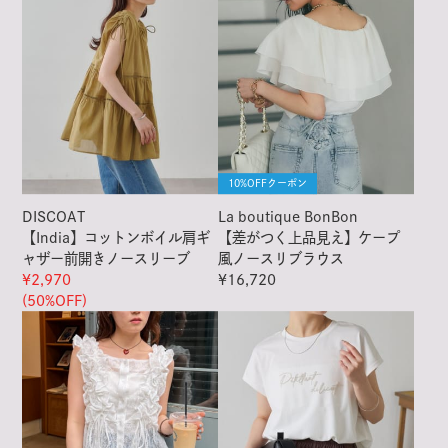
10%OFFクーポン
DISCOAT
La boutique BonBon
【India】コットンボイル肩ギ
【差がつく上品見え】ケープ
ャザー前開きノースリーブ
風ノースリブラウス
¥2,970
¥16,720
(50%OFF)