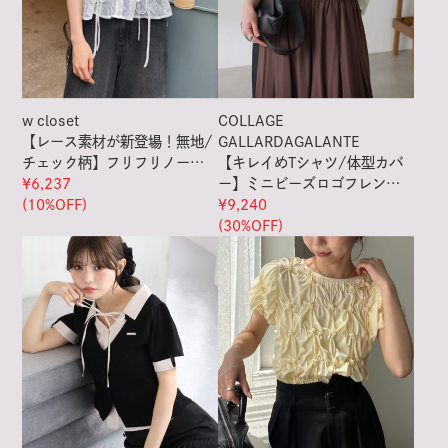
w closet
COLLAGE
【レース素材が新登場！無地/
GALLARDAGALANTE
チェック柄】フリフリノース
【キレイめTシャツ/体型カバ
リブラウス
¥6,237
ー】ミニビーズロゴフレンチT
(10%OFF)
シャツ
¥9,240
(30%OFF)