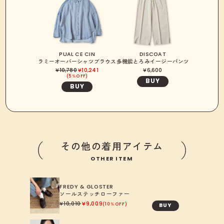
PUAL CE CIN
DISCOAT
ラミーオーバーシャツブラウス
多機能とろみイージーパンツ
10,780
10,241
6,600
5％OFF
BUY
BUY
その他の着用アイテム
OTHER ITEM
FREDY & GLOSTER
ソールステッチローファー
10,010
9,009
BUY
10％OFF