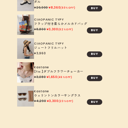
ダル
20,900
8,360
BUY
60％OFF
CIAOPANIC TYPY
フラップ付き柔らかメルカドバッグ
8,800
3,300
BUY
62％OFF
CIAOPANIC TYPY
ジュートフリルハット
3,960
BUY
Kastane
【fiw.】ダブルフラワーチョーカー
3,080
1,650
BUY
46％OFF
Kastane
ウェリントンカラーサングラス
4,290
3,300
BUY
23％OFF