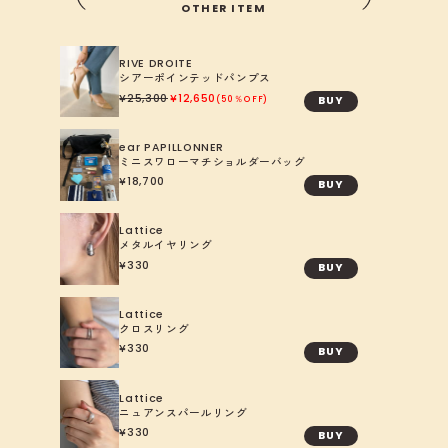
OTHER ITEM
RIVE DROITE
シアーポインテッドパンプス
25,300
12,650
BUY
50％OFF
ear PAPILLONNER
ミニスワローマチショルダーバッグ
18,700
BUY
Lattice
メタルイヤリング
330
BUY
Lattice
クロスリング
330
BUY
Lattice
ニュアンスパールリング
330
BUY