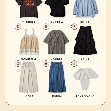
T-SHIRT
CUTSEW
SHIRT
CAMISOLE
JACKET
SKIRT
PANTS
DENIM
LACE SCARF