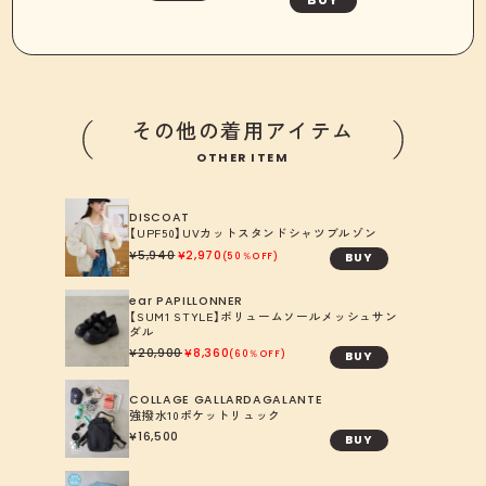
BUY
その他の着用アイテム
OTHER ITEM
DISCOAT
【UPF50】UVカットスタンドシャツブルゾン
5,940
2,970
BUY
50％OFF
ear PAPILLONNER
【SUM1 STYLE】ボリュームソールメッシュサン
ダル
20,900
8,360
BUY
60％OFF
COLLAGE GALLARDAGALANTE
強撥水10ポケットリュック
16,500
BUY