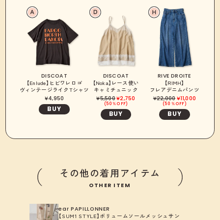
DISCOAT
DISCOAT
RIVE DROITE
【Enlude】ヒビワレロゴ
【Noka】レース使い
【RIMH】
ヴィンテージライクTシャツ
キャミチュニック
フレアデニムパンツ
4,950
5,500
2,750
22,000
11,000
50％OFF
50％OFF
BUY
BUY
BUY
その他の着用アイテム
OTHER ITEM
ear PAPILLONNER
【SUM1 STYLE】ボリュームソールメッシュサン