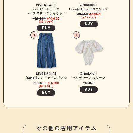
RIVE DROITE
Omekashi
バンピーチェック
2way半袖ドレープTシャツ
ハーフスリーブジャケット
8,250
4,950
40％OFF
20,900
14,630
30％OFF
BUY
BUY
RIVE DROITE
Omekashi
【RIMH】フレアデニムパンツ
マルチレーススカーフ
22,000
11,000
9,350
50％OFF
BUY
BUY
その他の着用アイテム