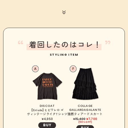
着回したのはコレ！
STYLING ITEM
DISCOAT
COLLAGE
GALLARDAGALANTE
【Enlude】ヒビワレロゴ
ヴィンテージライクTシャツ
強撚ティアードスカート
4,950
15,400
7,700
50％OFF
BUY