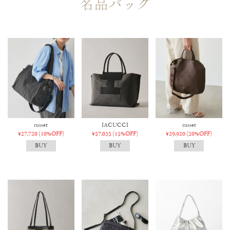
名品バッグ
russet
IACUCCI
russet
¥27,720
(10%OFF)
¥57,035
(15%OFF)
¥29,920
(20%OFF)