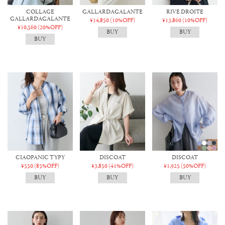
COLLAGE
GALLARDAGALANTE
RIVE DROITE
GALLARDAGALANTE
¥14,850
(10%OFF)
¥13,860
(10%OFF)
¥10,560
(20%OFF)
CIAOPANIC TYPY
DISCOAT
DISCOAT
¥550
(85%OFF)
¥3,850
(41%OFF)
¥1,925
(50%OFF)