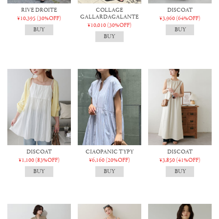
RIVE DROITE
COLLAGE
DISCOAT
GALLARDAGALANTE
¥10,395
(30%OFF)
¥3,960
(64%OFF)
¥10,010
(30%OFF)
DISCOAT
CIAOPANIC TYPY
DISCOAT
¥1,100
(83%OFF)
¥6,160
(20%OFF)
¥3,850
(41%OFF)