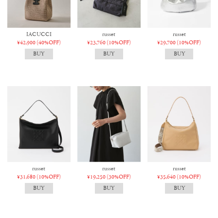
IACUCCI
russet
russet
¥42,900
(40%OFF)
¥23,760
(10%OFF)
¥29,700
(10%OFF)
russet
russet
russet
¥31,680
(10%OFF)
¥19,250
(30%OFF)
¥35,640
(10%OFF)