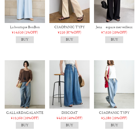
La boutique BonBon
CIAOPANIC TYPY
Jena espace merveilleux
¥14,630
(5%OFF)
¥550
(87%OFF)
¥7,920
(20%OFF)
GALLARDAGALANTE
DISCOAT
CIAOPANIC TYPY
¥19,360
(20%OFF)
¥4,620
(40%OFF)
¥5,280
(20%OFF)