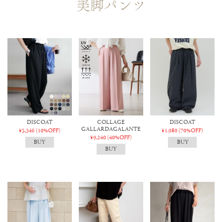
美脚パンツ
DISCOAT
COLLAGE
DISCOAT
GALLARDAGALANTE
¥5,346
(10%OFF)
¥1,980
(70%OFF)
¥9,240
(40%OFF)