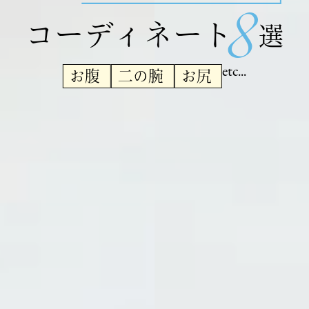
8
コーディネート
選
etc...
お腹
二の腕
お尻