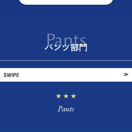
20代が選ぶ
Pants
パンツ
パンツ部門
TOP3
≫
SWIPE
Pants