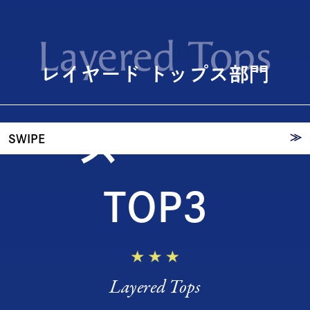
レイヤ
Layered Tops
ード
レイヤード トップス部門
トップ
ス
≫
SWIPE
TOP3
Layered Tops