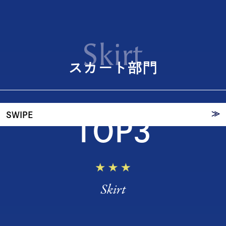
20代が選ぶ
Skirt
スカー
スカート部門
ト
≫
SWIPE
TOP3
Skirt