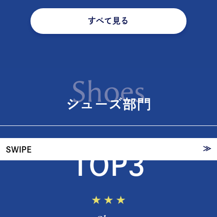
すべて見る
20代が選ぶ
Shoes
シュー
シューズ部門
ズ
≫
SWIPE
TOP3