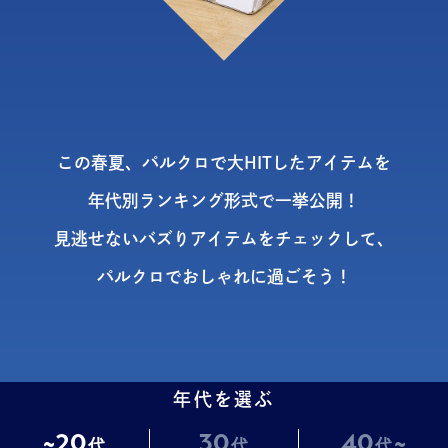
この春夏、パルクロで大HITしたアイテムを
年代別ランキング形式で一挙公開！
見逃せないバズりアイテムをチェックして、
パルクロでおしゃれに過ごそう！
年代を選ぶ
~20
30
40
~
代
代
代