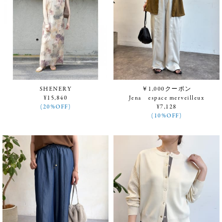
SHENERY
￥1,000クーポン
¥15,840
Jena espace merveilleux
(20%OFF)
¥7,128
(10%OFF)