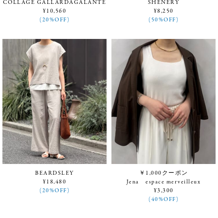
COLLAGE GALLARDAGALANTE
SHENERY
¥10,560
¥8,250
(20%OFF)
(50%OFF)
BEARDSLEY
￥1,000クーポン
¥18,480
Jena espace merveilleux
(20%OFF)
¥3,300
(40%OFF)