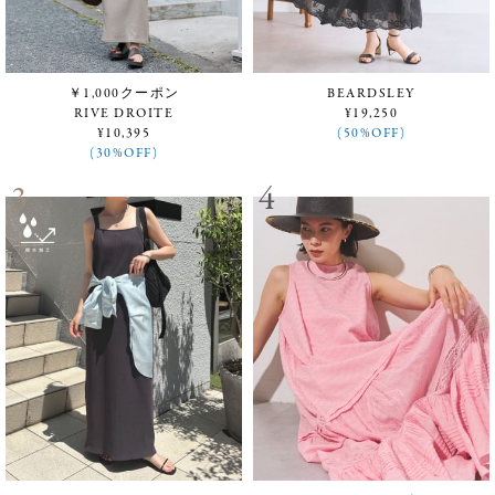
￥1,000クーポン
BEARDSLEY
RIVE DROITE
¥19,250
¥10,395
(50%OFF)
(30%OFF)