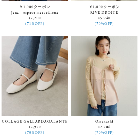
￥1,000クーポン
￥1,000クーポン
Jena espace merveilleux
RIVE DROITE
¥2,200
¥5,940
(71%OFF)
(70%OFF)
COLLAGE GALLARDAGALANTE
Omekashi
¥2,970
¥2,706
(70%OFF)
(70%OFF)