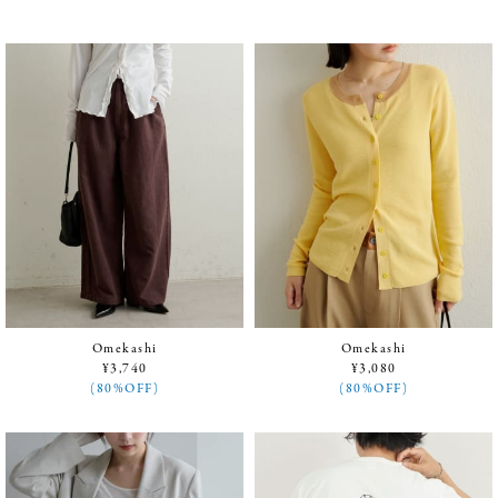
Omekashi
Omekashi
¥3,740
¥3,080
(80%OFF)
(80%OFF)