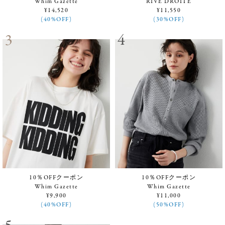
Whim Gazette
RIVE DROITE
¥14,520
¥11,550
(40%OFF)
(30%OFF)
10％OFFクーポン
10％OFFクーポン
Whim Gazette
Whim Gazette
¥9,900
¥11,000
(40%OFF)
(50%OFF)