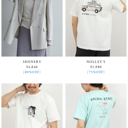
SHENERY
NOLLEY'S
¥4,840
¥1,980
(80%OFF)
(75%OFF)