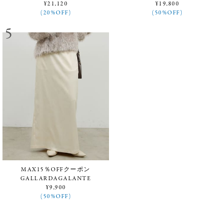
¥21,120
¥19,800
(20%OFF)
(50%OFF)
MAX15％OFFクーポン
GALLARDAGALANTE
¥9,900
(50%OFF)