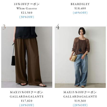
10％OFFクーポン
BEARDSLEY
Whim Gazette
¥18,480
¥21,560
(40%OFF)
(30%OFF)
MAX15％OFFクーポン
MAX15％OFFクーポン
GALLARDAGALANTE
GALLARDAGALANTE
¥17,820
¥19,360
(10%OFF)
(20%OFF)