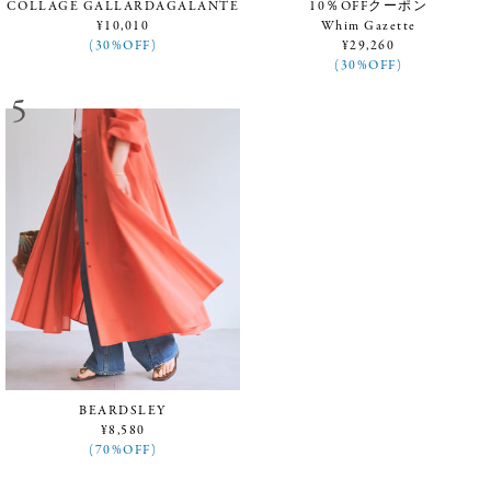
COLLAGE GALLARDAGALANTE
10％OFFクーポン
¥10,010
Whim Gazette
(30%OFF)
¥29,260
(30%OFF)
BEARDSLEY
¥8,580
(70%OFF)