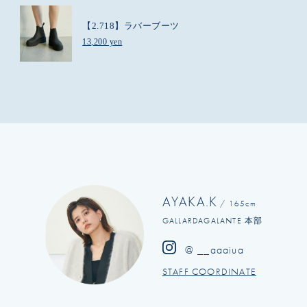
【2.718】ラバーブーツ
13,200 yen
AYAKA.K
/ 165cm
GALLARDAGALANTE 本部
@ __aaaiua
STAFF COORDINATE