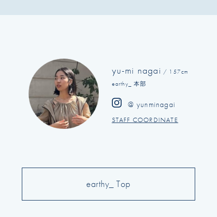
yu-mi nagai
/ 157cm
earthy_ 本部
@ yunminagai
STAFF COORDINATE
earthy_ Top