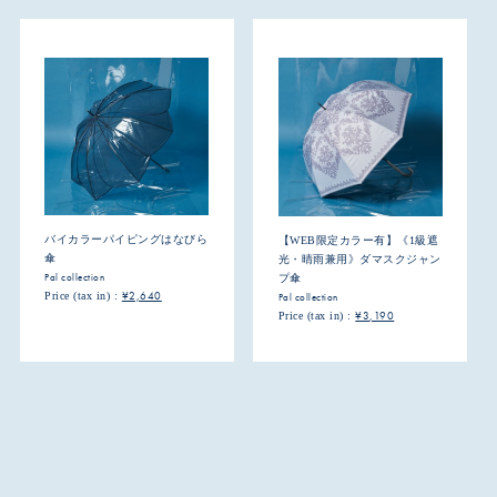
バイカラーパイピングはなびら
【WEB限定カラー有】《1級遮
傘
光・晴雨兼用》ダマスクジャン
Pal collection
プ傘
¥2,640
Price (tax in) :
Pal collection
¥3,190
Price (tax in) :