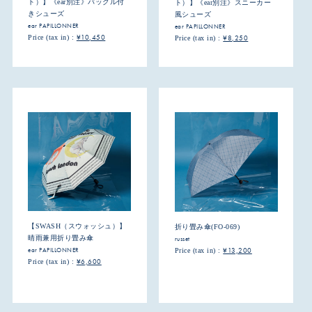
ト）】《ear別注》バックル付
ト）】《ear別注》スニーカー
きシューズ
風シューズ
ear PAPILLONNER
ear PAPILLONNER
¥10,450
Price (tax in) :
¥8,250
Price (tax in) :
【SWASH（スウォッシュ）】
折り畳み傘(FO-069)
晴雨兼用折り畳み傘
russet
ear PAPILLONNER
¥13,200
Price (tax in) :
¥6,600
Price (tax in) :