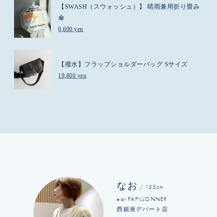
【SWASH（スウォッシュ）】 晴雨兼用折り畳み
傘
6,600 yen
【撥水】フラップショルダーバッグ Sサイズ
19,800 yen
なお
/ 155cm
ear PAPILLONNER
西銀座デパート店