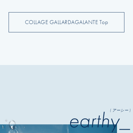
COLLAGE GALLARDAGALANTE Top
earthy_
( アーシー )