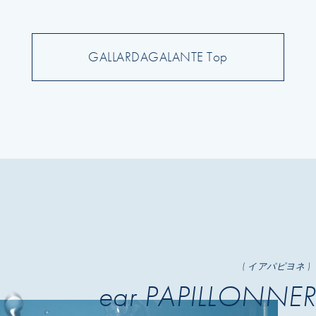
GALLARDAGALANTE Top
( イアパピヨネ )
ear PAPILLONNER