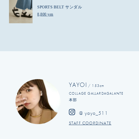
SPORTS BELT サンダル
8,800 yen
YAYOI
/ 153cm
COLLAGE GALLARDAGALANTE
本部
@ yayo_511
STAFF COORDINATE