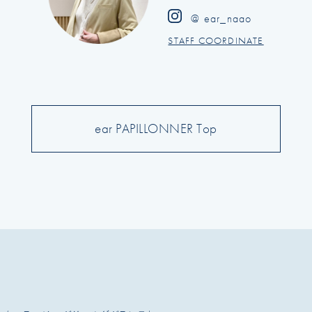
@ ear_naao
STAFF COORDINATE
ear PAPILLONNER Top