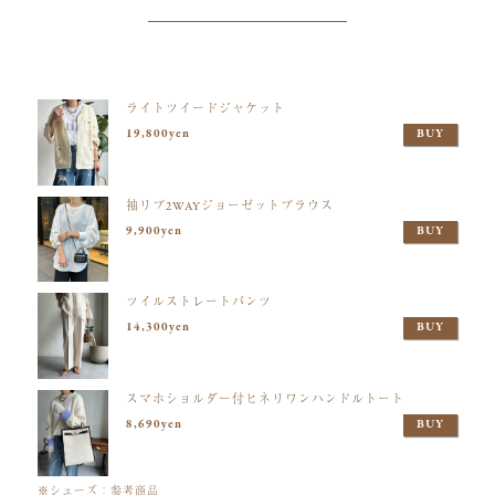
ライトツイードジャケット
19,800yen
BUY
袖リブ2WAYジョーゼットブラウス
9,900yen
BUY
ツイルストレートパンツ
14,300yen
BUY
スマホショルダー付ヒネリワンハンドルトート
8,690yen
BUY
※シューズ：参考商品