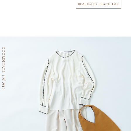
BEARDSLEY BRAND TOP
COORDINATE
{ Nﾟ.04 }