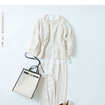
COORDINATE
{ Nﾟ.06 }