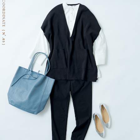
COORDINATE
{ Nﾟ.03 }