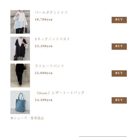
パールボタンシャツ
18,700yen
BUY
Vネックニットベスト
23,100yen
BUY
ストレートパンツ
22,000yen
BUY
《Hoaw.》レザートートバッグ
24,200yen
BUY
※シューズ：参考商品