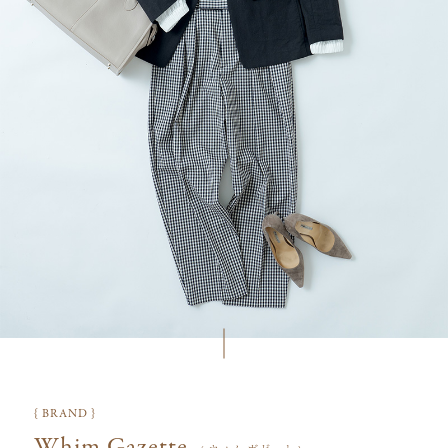
{ BRAND }
Whim Gazette