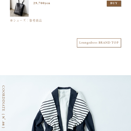
29,700yen
BUY
※シューズ：参考商品
Loungedress BRAND TOP
COORDINATE
{ Nﾟ.08 }