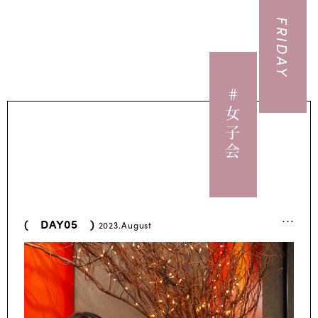
FRIDAY
#女子会
...
( DAY05 )
2023.August