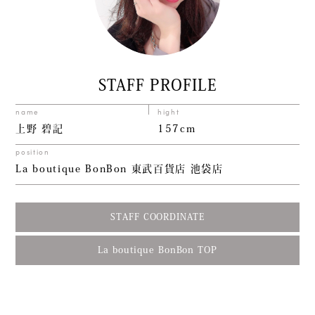
STAFF PROFILE
name
hight
上野 碧記
157cm
position
La boutique BonBon 東武百貨店 池袋店
STAFF COORDINATE
La boutique BonBon TOP