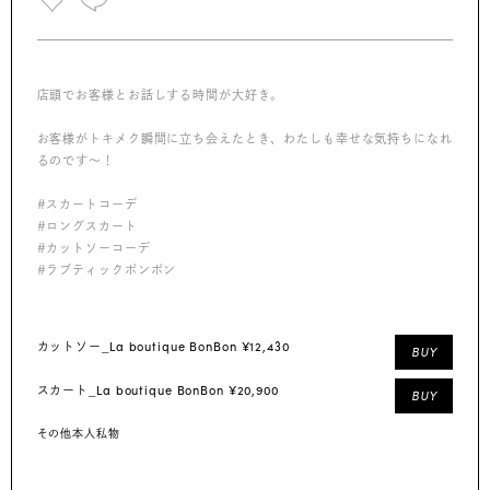
店頭でお客様とお話しする時間が大好き。
お客様がトキメク瞬間に立ち会えたとき、わたしも幸せな気持ちになれ
るのです～！
#スカートコーデ
#ロングスカート
#カットソーコーデ
#ラブティックボンボン
La boutique BonBon ¥12,430
カットソー_
BUY
La boutique BonBon ¥20,900
スカート_
BUY
その他本人私物