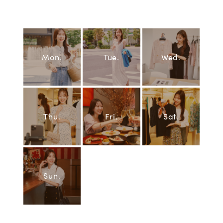
Mon.
Tue.
Wed.
Thu.
Fri.
Sat.
Sun.