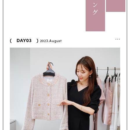
...
( DAY03 )
2023.August