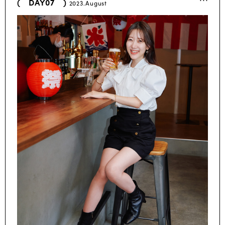
( DAY07 )
2023.August