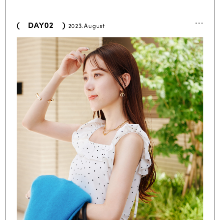
...
( DAY02 )
2023.August