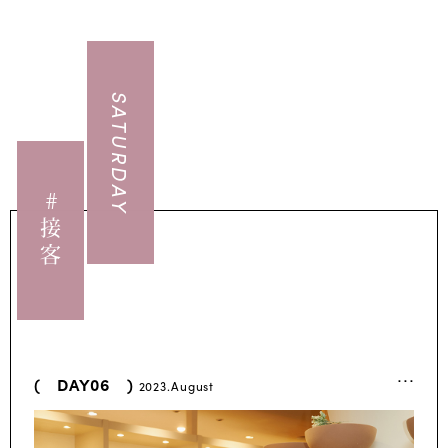
SATURDAY
#接客
...
( DAY06 )
2023.August