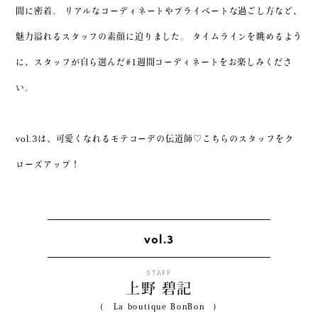
間に密着。
リアルなコーディネートやプライベートな過ごし方など、
魅力溢れるスタッフの素顔に迫りました。
タイムラインを眺めるよう
に、スタッフが自ら選んだ#1週間コーディネートをお楽しみくださ
い。
vol.3は、可愛くなれるモテコーデの伝道師♡こちらのスタッフをク
ローズアップ！
vol.3
STAFF
上野 碧記
( La boutique BonBon )