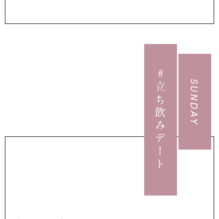
#立ち飲みデート
SUNDAY
...