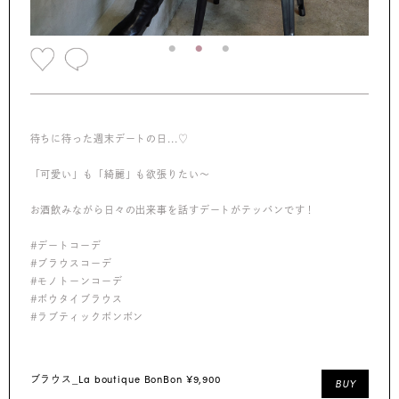
待ちに待った週末デートの日...♡
「可愛い」も「綺麗」も欲張りたい～
お酒飲みながら日々の出来事を話すデートがテッパンです！
#デートコーデ
#ブラウスコーデ
#モノトーンコーデ
#ボウタイブラウス
#ラブティックボンボン
La boutique BonBon ¥9,900
ブラウス_
BUY