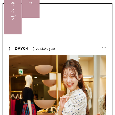
...
( DAY04 )
2023.August