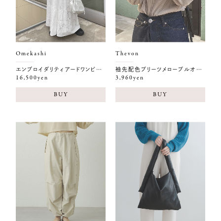
Omekashi
Thevon
エンブロイダリティアードワンピース
袖先配色プリーツメロープルオーバー２
16,500yen
3,960yen
BUY
BUY