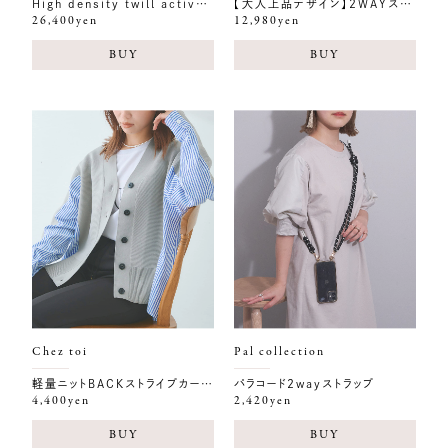
High density twill active coat
【大人上品デザイン】2WAYスモッキングブラウス
26,400yen
12,980yen
BUY
BUY
Chez toi
Pal collection
軽量ニットBACKストライプカーディガン
パラコード2wayストラップ
4,400yen
2,420yen
BUY
BUY