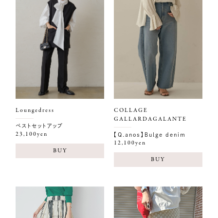
Loungedress
COLLAGE
GALLARDAGALANTE
ベストセットアップ
23,100yen
【Q.anos】Bulge denim
12,100yen
BUY
BUY