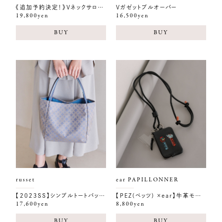
《追加予約決定！》Vネックサロペット【オンラインストア限定商品】
Vガゼットプルオーバー
19,800yen
16,500yen
BUY
BUY
russet
ear PAPILLONNER
【2023SS】シンプルトートバッグ(SF-200)
【PEZ(ペッツ) ×ear】牛革モバイルストラップショルダー
17,600yen
8,800yen
BUY
BUY