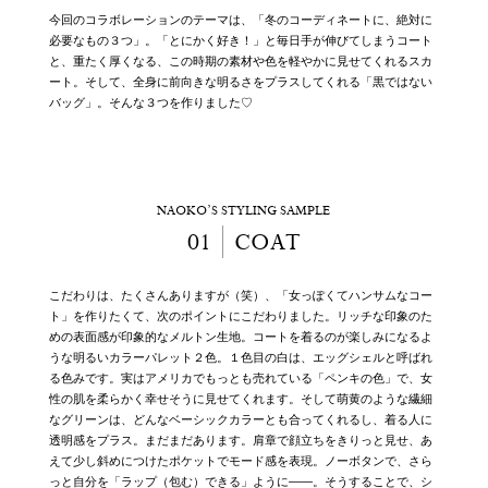
今回のコラボレーションのテーマは、「冬のコーディネートに、絶対に
必要なもの３つ」。「とにかく好き！」と毎日手が伸びてしまうコート
と、重たく厚くなる、この時期の素材や色を軽やかに見せてくれるスカ
ート。そして、全身に前向きな明るさをプラスしてくれる「黒ではない
バッグ」。そんな３つを作りました♡
NAOKO’S STYLING SAMPLE
01
COAT
こだわりは、たくさんありますが（笑）、「女っぽくてハンサムなコー
ト」を作りたくて、次のポイントにこだわりました。リッチな印象のた
めの表面感が印象的なメルトン生地。コートを着るのが楽しみになるよ
うな明るいカラーパレット２色。１色目の白は、エッグシェルと呼ばれ
る色みです。実はアメリカでもっとも売れている「ペンキの色」で、女
性の肌を柔らかく幸せそうに見せてくれます。そして萌黄のような繊細
なグリーンは、どんなベーシックカラーとも合ってくれるし、着る人に
透明感をプラス。まだまだあります。肩章で顔立ちをきりっと見せ、あ
えて少し斜めにつけたポケットでモード感を表現。ノーボタンで、さら
っと自分を「ラップ（包む）できる」ように――。そうすることで、シ