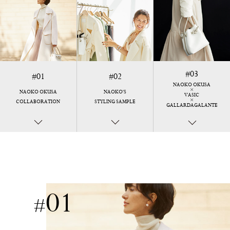
03
#
01
02
#
#
NAOKO OKUSA
×
NAOKO OKUSA
NAOKO'S
VASIC
×
COLLABORATION
STYLING SAMPLE
GALLARDAGALANTE
01
#