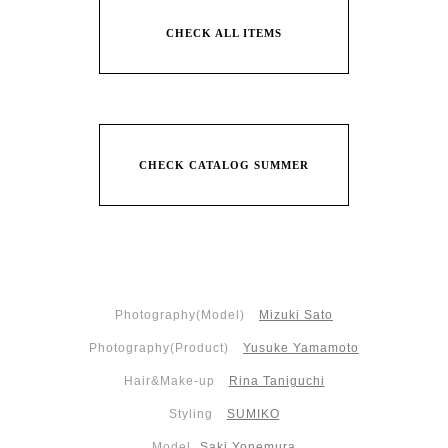
CHECK ALL ITEMS
CHECK CATALOG SUMMER
Photography(Model)
Mizuki Sato
Photography(Product)
Yusuke Yamamoto
Hair&Make-up
Rina Taniguchi
Styling
SUMIKO
Model
Saki Yonemura