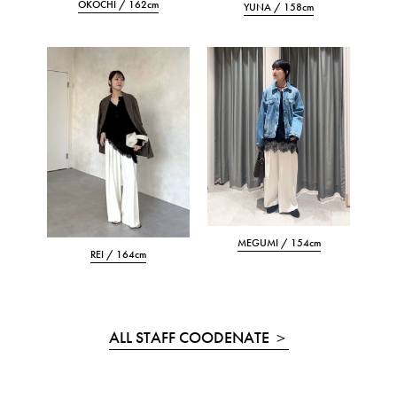
OKOCHI
/ 162cm
YUNA
/ 158cm
MEGUMI
/ 154cm
REI
/ 164cm
ALL STAFF COODENATE ＞