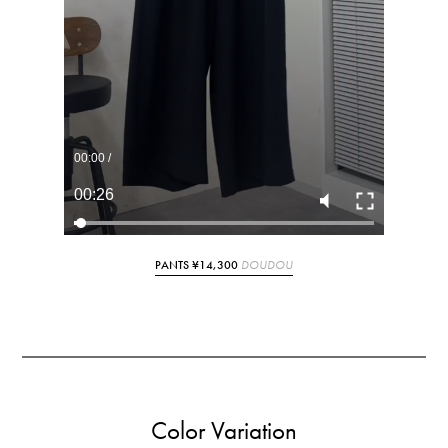
00:02
/
00:26
PANTS ¥14,300
DOUDOU
Color Variation