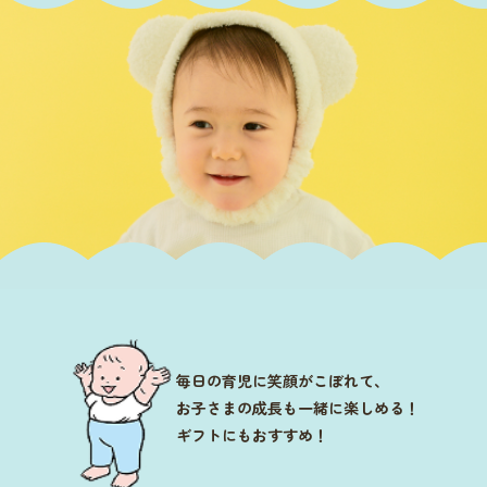
＋
税込1,650円以上
当日、
の商品をご購入
※3COINS+plus イオンモール幕張新都心店での購入に限りま
す。
【参加申し込み期間】
7月8日(水)10:00〜7月13日(月)18:00
【抽選結果発表日】
毎日の育児に笑顔がこぼれて、
お子さまの成長も一緒に楽しめる！
7月15日(水)
ギフトにもおすすめ！