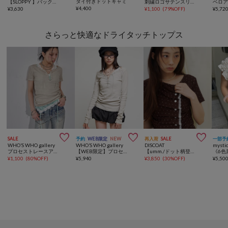
タイ付きドットキャミ
【SLOPPY 】バックリボンホルターキャミ
刺繍ロゴサテンスリップキャミ
ベロ
¥
4,400
¥
3,630
¥
1,100
(
79%OFF
)
¥
5,72
さらっと快適なドライタッチトップス



SALE
予約
WEB限定
NEW
再入荷
SALE
一部予
WHO’S WHO gallery
WHO’S WHO gallery
DISCOAT
mysti
プロセストレースアップTEE
【WEB限定】プロセストレースアップトップス
【umm./ドット柄登場♪8色展開】レースレイヤードドレープ半袖プルオーバー
¥
1,100
(
80%OFF
)
¥
5,940
¥
3,850
(
30%OFF
)
¥
5,50