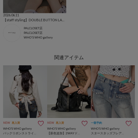
2026.06.11
【staff styling】DOUBLE BUTTON LACE TUNIC
PALCLOSET店
PALCLOSET店
WHO'S WHO gallery
NEW
再入荷
NEW
再入荷
一部予約
WHO’S WHO gallery
WHO’S WHO gallery
WHO’S WHO gallery
バックリボンストライプシャツ
【新色追加】2WAYドットスタッズリンプバッグ
スタースタッズフレアデニム