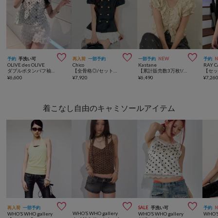



予約
手洗い可
再入荷
一部予約
一部予約
NEW
予約
OLIVE des OLIVE
Chico
Kastane
RAY C
ダブルボタンパフ袖ブラウス
【全骨格◎/セットアップ対応】ダブルボタンパフジャケット
【累計販売数3万枚!/着痩せ◎】クシュクシュブラウス
¥
6,600
¥
7,920
¥
6,490
¥
7,26
着こなし自由のキャミソールアイテム



再入荷
一部予約
SALE
手洗い可
予約
WHO’S WHO gallery
WHO’S WHO gallery
WHO’S WHO gallery
WHO’S