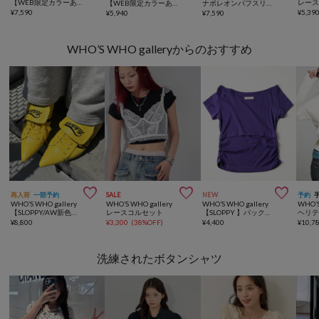
【WEB限定カラーあり】Wボタンギャザーブラウス(ドット柄・無地・チェック柄)
レー
【WEB限定カラーあり/新色追加】シアーリブＷボタンフーディ
ナポレオンパフスリブラウス
¥
7,590
¥
5,39
¥
5,940
¥
7,590
WHO’S WHO galleryからのおすすめ



再入荷
一部予約
SALE
NEW
予約
WHO’S WHO gallery
WHO’S WHO gallery
WHO’S WHO gallery
WHO’S
【SLOPPY/AW新色あり】スニーカーミュール
レースコルセット
【SLOPPY 】バックオープンギャザーTEE
¥
8,800
¥
3,300
(
38%OFF
)
¥
4,400
¥
10,7
洗練されたボタンシャツ