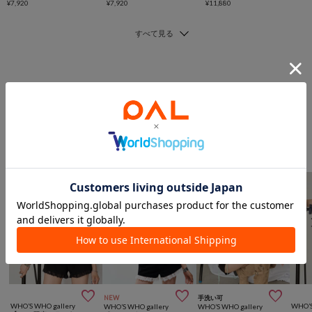
¥7,920
¥7,920
¥11,880
このアイテムを見た人は
こんなアイテムも見ています
トップスからのおすすめ



NEW
手洗い可
WHO’S WHO gallery
WHO’S
WHO’S WHO gallery
WHO’S WHO gallery