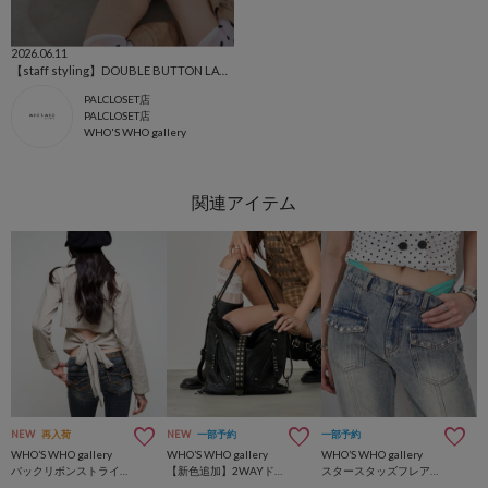
2026.06.11
【staff styling】DOUBLE BUTTON LACE TUNIC
PALCLOSET店
PALCLOSET店
WHO'S WHO gallery
NEW
再入荷
NEW
一部予約
一部予約
WHO’S WHO gallery
WHO’S WHO gallery
WHO’S WHO gallery
バックリボンストライプシャツ
【新色追加】2WAYドットスタッズリンプバッグ
スタースタッズフレアデニム