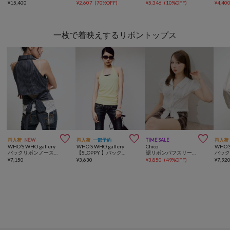
¥
15,400
¥
2,607
(
70%OFF
)
¥
5,346
(
10%OFF
)
¥
4,40
一枚で着映えするリボントップス



再入荷
NEW
再入荷
一部予約
TIME SALE
再入荷
WHO’S WHO gallery
WHO’S WHO gallery
Chico
WHO’S
バックリボンノースリシャツ
【SLOPPY 】バックリボンホルターキャミ
裾リボンパフスリーブシャツ
¥
7,150
¥
3,630
¥
3,850
(
49%OFF
)
¥
7,92