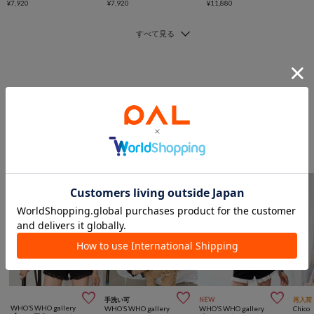
¥7,920
¥7,920
¥11,880
このアイテムを見た人は
こんなアイテムも見ています
トップスからのおすすめ



手洗い可
NEW
再入荷
WHO’S WHO gallery
WHO’S WHO gallery
WHO’S WHO gallery
Chico