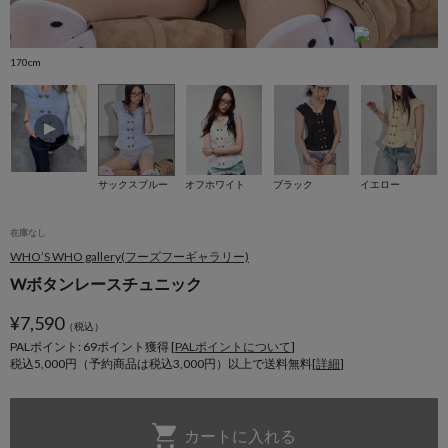
170cm
サックスブルー
オフホワイト
ブラック
イエロー
在庫なし
WHO’S WHO gallery(フーズフーギャラリー)
Wボタンレースチュニック
¥
7,590
（税込）
PALポイント: 69
ポイント獲得 [
PALポイントについて
]
税込5,000円（予約商品は税込3,000円）以上で送料無料[
詳細
]