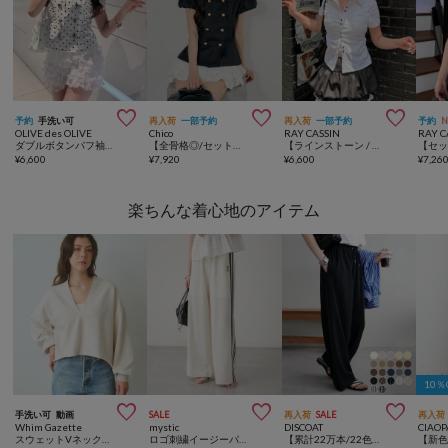



予約
手洗い可
再入荷
一部予約
再入荷
一部予約
予約
OLIVE des OLIVE
Chico
RAY CASSIN
RAY C
ダブルボタンパフ袖ブラウス
【全骨格◎/セットアップ対応】ダブルボタンパフジャケット
【ラインストーン / ドット / チェック 】胸刺繍コンパクト半袖シャツ
¥
6,600
¥
7,920
¥
6,600
¥
7,26
楽ちんな着心地のアイテム
10



手洗い可
動画
SALE
再入荷
SALE
再入荷
Whim Gazette
mystic
DISCOAT
CIAOP
スウェットVネックプルオーバー２
ロゴ刺繍イージーパンツ
【累計22万本/22色展開/7サイズ】－3kg見え！とろみイージーパンツ≪メンズサイズあり≫