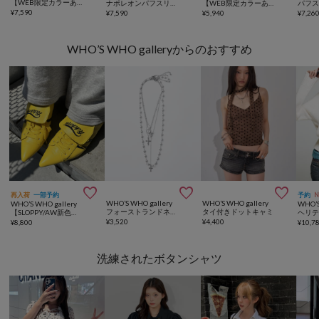
【WEB限定カラーあり】Wボタンギャザーブラウス(ドット柄・無地・チェック柄)
ナポレオンパフスリブラウス
【WEB限定カラーあり/新色追加】シアーリブＷボタンフーディ
¥
7,590
¥
7,590
¥
5,940
¥
7,26
WHO’S WHO galleryからのおすすめ



再入荷
一部予約
予約
WHO’S WHO gallery
WHO’S WHO gallery
WHO’S WHO gallery
WHO’S
フォーストランドネックレス
タイ付きドットキャミ
【SLOPPY/AW新色あり】スニーカーミュール
¥
3,520
¥
4,400
¥
8,800
¥
10,7
洗練されたボタンシャツ