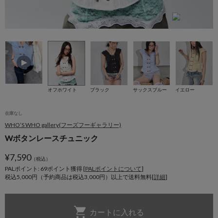
1
オフホワイト
ブラック
サックスブルー
イエロー
在庫なし
WHO’S WHO gallery(フーズフーギャラリー)
Wボタンレースチュニック
¥
7,590
（税込）
PALポイント: 69
ポイント獲得 [
PALポイントについて
]
税込5,000円（予約商品は税込3,000円）以上で送料無料[
詳細
]