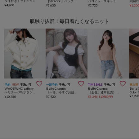
タイ付きドットキャミ
【SLOPPY 】バックリボンホルターキャミ
ベロアレースキャミ
¥
4,400
¥
3,630
¥
5,720
¥
1,10
肌触り抜群！毎日着たくなるニット



予約
NEW
手洗い可
一部予約
手洗い可
TIME SALE
手洗い可
再入荷
WHO’S WHO gallery
Belle Charme
Belle Charme
Belle
ヘリテージWボタンニット
《一部、今すぐお届け》Rib Knit Docking Blouse
《全色、通常販売》 Logo Sleeveless Rib Knit
¥
7,92
¥
10,780
¥
7,920
¥
5,346
(
10%OFF
)