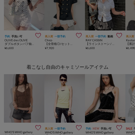



予約
手洗い可
再入荷
一部予約
再入荷
一部予約
動画
再入荷
OLIVE des OLIVE
Chico
RAY CASSIN
Kasta
ダブルボタンパフ袖ブラウス
【全骨格◎/セットアップ対応】ダブルボタンパフジャケット
【ラインストーン / ドット / チェック 】胸刺繍コンパクト半袖シャツ
¥
6,600
¥
7,920
¥
6,600
¥
6,49
着こなし自由のキャミソールアイテム



再入荷
一部予約
予約
NEW
手洗い可
SALE
WHO’S WHO gallery
WHO’S WHO gallery
WHO’S WHO gallery
WHO’S