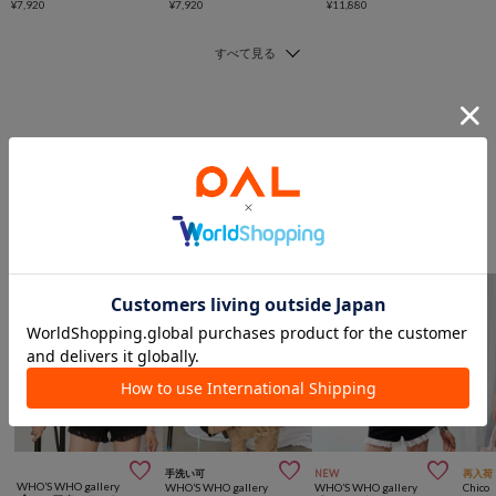
¥7,920
¥7,920
¥11,880
このアイテムを見た人は
こんなアイテムも見ています
トップスからのおすすめ



手洗い可
NEW
再入荷
WHO’S WHO gallery
WHO’S WHO gallery
WHO’S WHO gallery
Chico