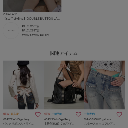
2026.06.11
【staff styling】DOUBLE BUTTON LACE TUNIC
PALCLOSET店
PALCLOSET店
WHO'S WHO gallery
NEW
再入荷
NEW
一部予約
一部予約
WHO’S WHO gallery
WHO’S WHO gallery
WHO’S WHO gallery
バックリボンストライプシャツ
【新色追加】2WAYドットスタッズリンプバッグ
スタースタッズフレアデニム