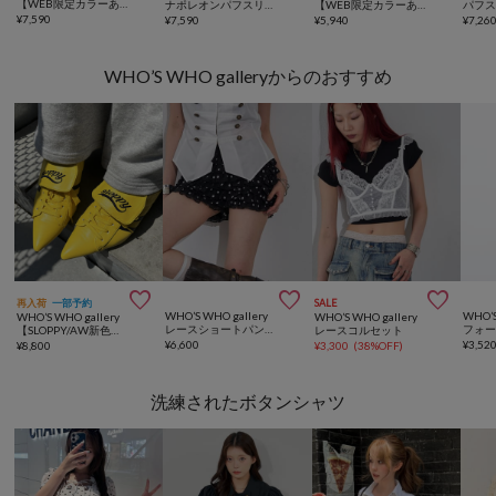
【WEB限定カラーあり】Wボタンギャザーブラウス(ドット柄・無地・チェック柄)
ナポレオンパフスリブラウス
【WEB限定カラーあり/新色追加】シアーリブＷボタンフーディ
¥
7,590
¥
7,590
¥
5,940
¥
7,26
WHO’S WHO galleryからのおすすめ



再入荷
一部予約
SALE
WHO’S WHO gallery
WHO’S
WHO’S WHO gallery
WHO’S WHO gallery
レースショートパンツ(無地/ドット/チェック/レオパード)
【SLOPPY/AW新色あり】スニーカーミュール
レースコルセット
¥
6,600
¥
3,52
¥
8,800
¥
3,300
(
38%OFF
)
洗練されたボタンシャツ