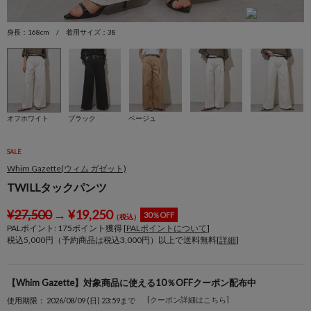
身長：168cm / 着用サイズ：38
身
オフホワイト
ブラック
ベージュ
SALE
Whim Gazette(ウィム ガゼット)
TWILLタックパンツ
¥
27,500
→
¥
19,250
30％OFF
（税込）
PALポイント:
175
ポイント獲得 [
PALポイントについて
]
税込5,000円（予約商品は税込3,000円）以上で送料無料[
詳細
]
【Whim Gazette】対象商品に使える10％OFFクーポン配布中
[クーポン詳細はこちら]
使用期限： 2026/08/09 (日) 23:59まで