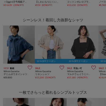
＜Oggi 6月号掲載アイテム＞レーシーメッシュニット
【しわになりにくい】ボリュームスリーブバンドカラーシャツ/ストライプ/チェック
コットンボレロブラウス
¥
14,630
(
30%OFF
)
¥
550
(
85%OFF
)
¥
12,650
(
50%OFF
)
¥
8,58
シーンレス！着回し力抜群なシャツ
10％OFFクーポン
10％OFFクーポン
10



NEW
動画
SALE
SALE
手洗い可
SALE
Whim Gazette
Whim Gazette
Whim Gazette
Whim 
デニムボウタイシャツ
リネンシャツ
マルチウェイラミーシャツ
¥
30,800
¥
13,200
(
50%OFF
)
¥
15,180
(
40%OFF
)
¥
24,6
一枚でさらっと着れるシンプルトップス