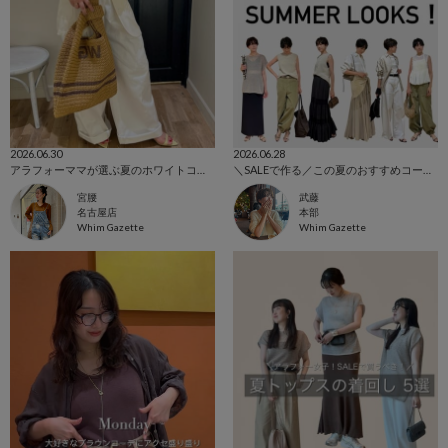
2026.06.30
2026.06.28
アラフォーママが選ぶ夏のホワイトコーデ
＼SALEで作る／この夏のおすすめコーデ❤️
宮腰
武藤
名古屋店
本部
Whim Gazette
Whim Gazette