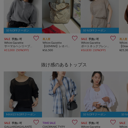
10％OFFクーポン
10％OFFクーポン



SALE
手洗い可
再入荷
SALE
手洗い可
再入荷
Whim Gazette
Whim Gazette
Whim Gazette
Whim 
サーマルヘンリープルオーバー
【GEMINI】レオパードトート
ボートネックフレンチスリーブプルオーバー
¥
11,000
(
50%OFF
)
¥
16,500
¥
16,830
(
10%OFF
)
¥
25,3
抜け感のあるトップス
MAX15％OFFクーポン
10％OFFクーポン
10



SALE
手洗い可
TIME SALE
SALE
手洗い可
SALE
GALLARDAGALANTE
CIAOPANIC TYPY
Whim Gazette
Whim 