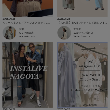
2026.06.28
2026.06.28
＼リールまとめ／アパレルスタッフの一週間出勤コーデ！
【 大久保 】SALEでゲットしてほしい！万能トップス
安部
大久保
ルミネ池袋店
ニュウマン横浜店
Whim Gazette
Whim Gazette
2026.06.27
2026.06.26