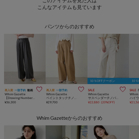
このアイテムを見た人は
こんなアイテムも見ています
パンツからのおすすめ
10％OFFクーポン
10



再入荷
一部予約
動画
再入荷
一部予約
SALE
SALE
Whim Gazette
Whim Gazette
Whim Gazette
Whim 
【Drawing Numbers】センタープレスワイドパンツ
ペイントタックチノパンツ
サスペンダーチノパンツ
¥
36,300
¥
29,700
¥
22,880
(
20%OFF
)
¥
21,5
Whim Gazetteからのおすすめ