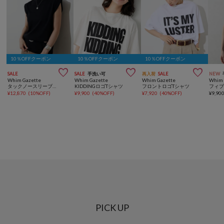
10％OFFクーポン
10％OFFクーポン
10％OFFクーポン



SALE
SALE
手洗い可
再入荷
SALE
NEW
Whim Gazette
Whim Gazette
Whim Gazette
Whim 
タックノースリーブプルオーバー
KIDDINGロゴTシャツ
フロントロゴTシャツ
¥
12,870
(
10%OFF
)
¥
9,900
(
40%OFF
)
¥
7,920
(
40%OFF
)
¥
9,90
PICK UP