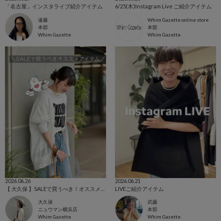
「名古屋」インスタライブ紹介アイテム
6/25(木)Instagram Live ご紹介アイテム
遠藤
Whim Gazette online store
本部
本部
Whim Gazette
Whim Gazette
2026.06.26
2026.06.21
【 大久保 】SALEで買うべき！オススメアイテム
LIVEご紹介アイテム
大久保
武藤
ニュウマン横浜店
本部
Whim Gazette
Whim Gazette