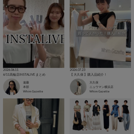
2026.06.11
2026.07.23
6/11高輪店INSTALIVE まとめ
【 大久保 】購入品紹介！
遠藤
大久保
本部
ニュウマン横浜店
Whim Gazette
Whim Gazette