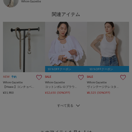
Whim Gazette
10％OFFクーポン
10％OFFクーポン
NEW
予約
SALE
SALE
Whim Gazette
Whim Gazette
Whim Gazette
【Hoaw.】コンチョベルト
コットンボレロブラウス
ヴィンテージテレコタンク
¥31,900
¥12,650
(50%OFF)
¥8,525
(50%OFF)