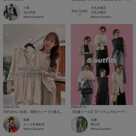
小高
大丸京都店
丸の内店
大丸京都店
Whim Gazette
Whim Gazette
2026.07.14
2026.07.11
30代きれいめ派、骨格ウェーブが着る！ きれいめ夏ブラウスのシーン別5コーデ♡
【佐藤リール】5アイテムで6コーデ！
富樫
佐藤
ルミネ有楽町店
青山店
Whim Gazette
Whim Gazette