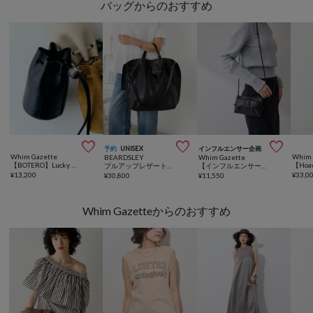
バッグからのおすすめ



予約
UNISEX
インフルエンサー企画
Whim Gazette
Whim 
BEARDSLEY
Whim Gazette
【BOTERO】Lucky Draw Charm
プルアップレザートートバッグ《本革》【A4対応】
【インフルエンサーコラボ】スマホウォレットショルダーバッグ3
¥
13,200
¥
33,0
¥
30,800
¥
11,550
Whim Gazetteからのおすすめ