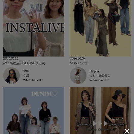
2026.06.11
2026.06.07
6/11高輪店INSTALIVE まとめ
5days outfit
遠藤
Nagisa
本部
ルミネ有楽町店
Whim Gazette
Whim Gazette