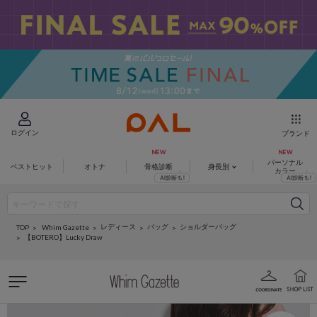
ログイン
ブランド
パーソナル
ベストヒット
オトナ
骨格診断
身長別
カラー
レディース
バッグ
ショルダーバッグ
Whim Gazette
TOP
【BOTERO】Lucky Draw