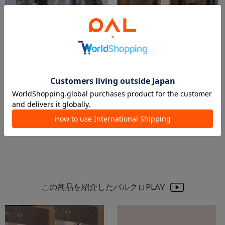
2026.05.30
2026.05.26
DENIMまとめ💙
Spring▶︎▶︎▶︎Summer Switch Coordinate
渡邊
小高
新宿店
丸の内店
Whim Gazette
Whim Gazette
この商品を紹介したパルクロPLAY