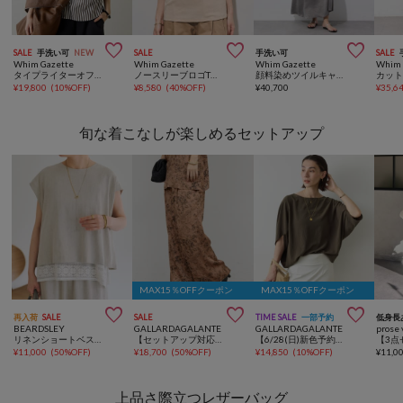



SALE
手洗い可
NEW
SALE
手洗い可
SALE
Whim Gazette
Whim Gazette
Whim Gazette
Whim 
タイプライターオフショルブラウス
ノースリーブロゴTシャツ
顔料染めツイルキャミワンピース
¥
19,800
(
10%OFF
)
¥
8,580
(
40%OFF
)
¥
40,700
¥
35,6
旬な着こなしが楽しめるセットアップ
MAX15％OFFクーポン
MAX15％OFFクーポン



再入荷
SALE
SALE
TIME SALE
一部予約
低身長
BEARDSLEY
GALLARDAGALANTE
GALLARDAGALANTE
prose 
リネンショートベスト【セットアップ】
【セットアップ対応】ボタニカルサテンスラックス
【6/28(日)新色予約開始】【セットアップ対応】夏に最適！ドルマンジャージープルオーバー
¥
11,000
(
50%OFF
)
¥
18,700
(
50%OFF
)
¥
14,850
(
10%OFF
)
¥
11,0
上品さ際立つレザーバッグ