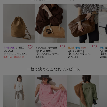



TIME SALE
UNISEX
インフルエンサー企画
再入荷
予約
NEW
予約
IACUCCI
Whim Gazette
Whim Gazette
russe
リド ドロストSD SUEDE
【インフルエンサーコラボ】ワイドボストンBAG
【LITKOVSKA】ZIP BAG
¥
28,490
(
30%OFF
)
¥
28,600
¥
179,300
¥
30,8
一枚で決まるこなれワンピース