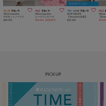
10％OFFクーポン



再入荷
手洗い可
SALE
手洗い可
予約
コラボ
手洗い可
SALE
Whim Gazette
Whim Gazette
RIVE DROITE
Whim 
Vガゼットノースリーブワンピース
レースワンピース
【Yossshiiii企画】【A・MONN】バックロゴシャツワンピース
¥
20,350
¥
29,260
(
30%OFF
)
¥
23,100
¥
24,6
PICK UP