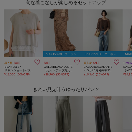
旬な着こなしが楽しめるセットアップ
MAX15％OFFクーポン
MAX15％OFFクーポン
MA



再入荷
SALE
SALE
再入荷
SALE
TIME 
BEARDSLEY
GALLARDAGALANTE
GALLARDAGALANTE
GALL
リネンショートベスト【セットアップ】
【セットアップ対応】ボタニカルサテンスラックス
＜Oggi 6月号掲載アイテム＞【セットアップ対応】【夏でも快適】シアーデニムパンツ
¥
11,000
(
50%OFF
)
¥
18,700
(
50%OFF
)
¥
19,360
(
20%OFF
)
¥
14,8
きれい見え叶うゆったりパンツ