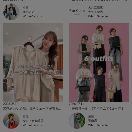
小高
大丸京都店
丸の内店
大丸京都店
Whim Gazette
Whim Gazette
2026.07.14
2026.07.11
30代きれいめ派、骨格ウェーブが着る！ きれいめ夏ブラウスのシーン別5コーデ♡
【佐藤リール】5アイテムで6コーデ！
富樫
佐藤
ルミネ有楽町店
青山店
Whim Gazette
Whim Gazette