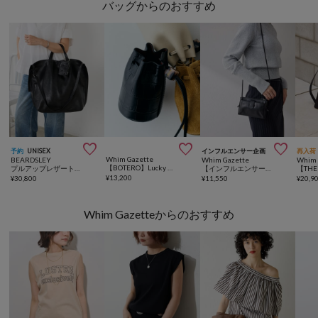
バッグからのおすすめ



予約
UNISEX
インフルエンサー企画
再入荷
Whim Gazette
BEARDSLEY
Whim Gazette
Whim 
【BOTERO】Lucky Draw Charm
プルアップレザートートバッグ《本革》【A4対応】
【インフルエンサーコラボ】スマホウォレットショルダーバッグ3
¥
13,200
¥
30,800
¥
11,550
¥
20,9
Whim Gazetteからのおすすめ