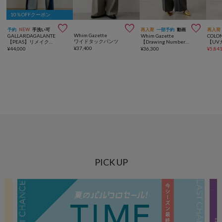
10％OFFクーポン



予約
NEW
手洗い可
再入荷
一部予約
動画
再入荷
Whim Gazette
GALLARDAGALANTE
Whim Gazette
COLO
ワイドタックパンツ
【PEAS】リメイクワイドパンツ
【Drawing Numbers】センタープレスワイドパンツ
¥
37,400
¥
44,000
¥
36,300
¥
5,84
PICK UP