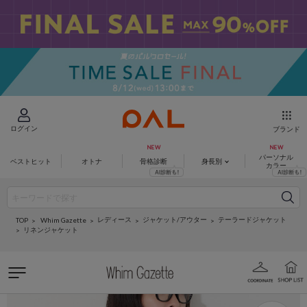
ログイン
ブランド
パーソナル
ベストヒット
オトナ
骨格診断
身長別
カラー
レディース
ジャケット/アウター
テーラードジャケット
Whim Gazette
TOP
リネンジャケット