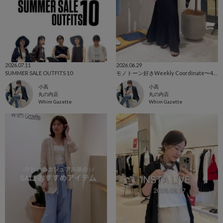
2026.07.11
2026.06.29
SUMMER SALE OUTFITS 10
モノトーン好きWeekly Coordinate〜40代 153cm〜
小高
小高
丸の内店
丸の内店
Whim Gazette
Whim Gazette