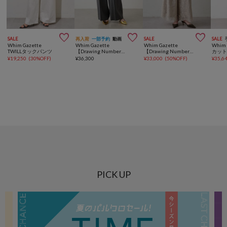



SALE
再入荷
一部予約
動画
SALE
SALE
Whim Gazette
Whim Gazette
Whim Gazette
Whim 
TWILLタックパンツ
【Drawing Numbers】センタープレスワイドパンツ
【Drawing Numbers】リネンリバーレースワイドキュロットパンツ
¥
19,250
(
30%OFF
)
¥
36,300
¥
33,000
(
50%OFF
)
¥
35,6
PICK UP