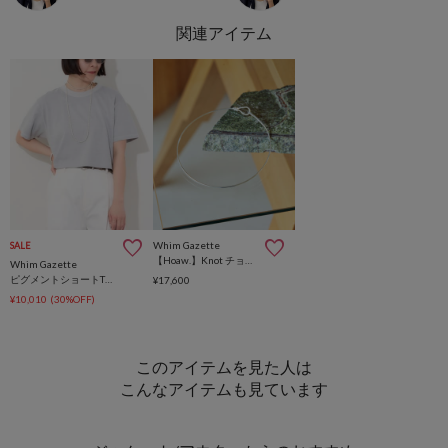
Whim Gazette
SALE
【Hoaw.】Knot チョーカー
Whim Gazette
ピグメントショートTシャツ
¥17,600
¥10,010
(30%OFF)
このアイテムを見た人は
こんなアイテムも見ています