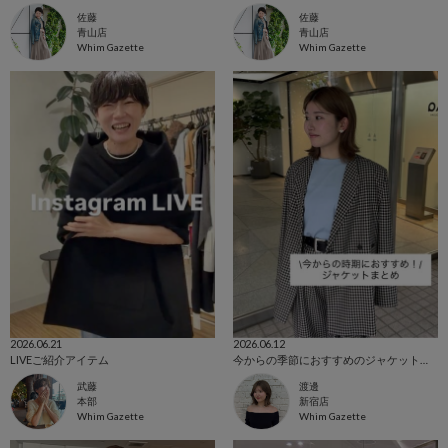
佐藤
佐藤
青山店
青山店
Whim Gazette
Whim Gazette
2026.06.21
2026.06.12
LIVEご紹介アイテム
今からの季節におすすめのジャケットまとめ🖤
武藤
渡邊
本部
新宿店
Whim Gazette
Whim Gazette