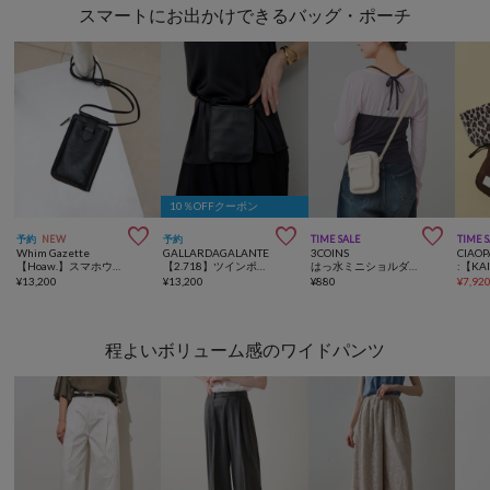
スマートにお出かけできるバッグ・ポーチ
10％OFFクーポン



予約
NEW
予約
TIME SALE
TIME 
Whim Gazette
GALLARDAGALANTE
3COINS
CIAOP
【Hoaw.】スマホウォレットショルダー縦型
【2.718】ツインポーチショルダー
はっ水ミニショルダーバッグ
¥
13,200
¥
13,200
¥
880
¥
7,92
程よいボリューム感のワイドパンツ