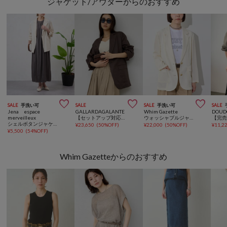
ジャケット/アウターからのおすすめ



SALE
手洗い可
SALE
SALE
手洗い可
SALE
Jena espace
GALLARDAGALANTE
Whim Gazette
DOUD
merveilleux
【セットアップ対応】リネンジャケット
ウォッシャブルジャケット
シェルボタンジャケット
¥
23,650
(
50%OFF
)
¥
22,000
(
50%OFF
)
¥
11,2
¥
5,500
(
54%OFF
)
Whim Gazetteからのおすすめ