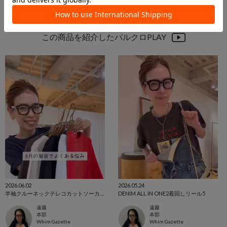
この商品を紹介したパルクロPLAY
2026.06.02
2026.05.24
半袖クルーネックテレコカットソーカラー別着回し♪
DENIM ALL IN ONE2着回しリール5
遠藤
遠藤
本部
本部
Whim Gazette
Whim Gazette