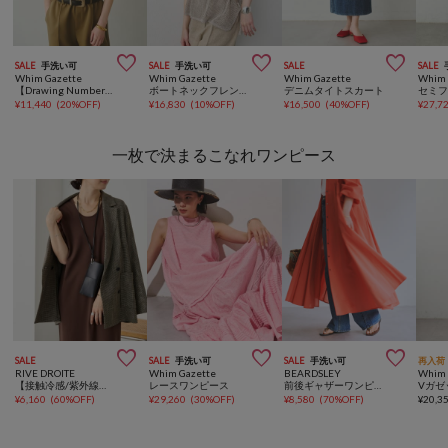



SALE
手洗い可
SALE
手洗い可
SALE
SALE
Whim Gazette
Whim Gazette
Whim Gazette
Whim 
【Drawing Numbers】リブニットタンク
ボートネックフレンチスリーブプルオーバー
デニムタイトスカート
セミ
¥
11,440
(
20%OFF
)
¥
16,830
(
10%OFF
)
¥
16,500
(
40%OFF
)
¥
27,7
一枚で決まるこなれワンピース



SALE
SALE
手洗い可
SALE
手洗い可
再入荷
RIVE DROITE
Whim Gazette
BEARDSLEY
Whim 
【接触冷感/紫外線防止】ゴブソデカットソーワンピース【3サイズ展開】
レースワンピース
前後ギャザーワンピース
¥
6,160
(
60%OFF
)
¥
29,260
(
30%OFF
)
¥
8,580
(
70%OFF
)
¥
20,3