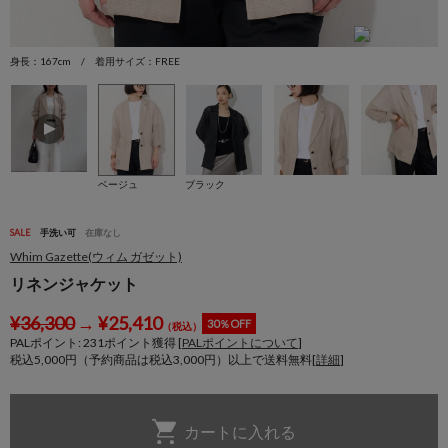
身長：167cm / 着用サイズ：FREE
身
ベージュ
ブラック
SALE
手洗い可
在庫なし
Whim Gazette(ウィム ガゼット)
リネンジャケット
¥
36,300
→
¥
25,410
30％OFF
（税込）
PALポイント:
231
ポイント獲得 [
PALポイントについて
]
税込5,000円（予約商品は税込3,000円）以上で送料無料[
詳細
]