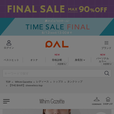
ログイン
ブランド
パーソナル
ベストヒット
オトナ
骨格診断
身長別
カラー
レディース
トップス
タンクトップ
Whim Gazette
TOP
【THE BAAT】sleeveless top