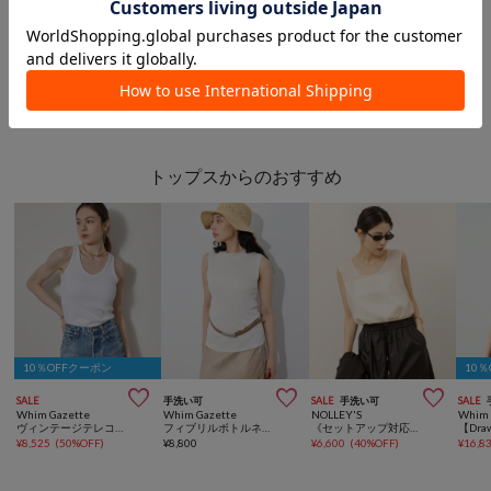
このアイテムを見た人は
こんなアイテムも見ています
トップスからのおすすめ
10％OFFクーポン
10



SALE
手洗い可
SALE
手洗い可
SALE
Whim Gazette
Whim Gazette
NOLLEY'S
Whim 
ヴィンテージテレコタンク
フィブリルボトルネックプルオーバー
《セットアップ対応》【MAQWEL/マクウェル】ウォッシャブルサテンノースリーブ
¥
8,525
(
50%OFF
)
¥
8,800
¥
6,600
(
40%OFF
)
¥
16,8