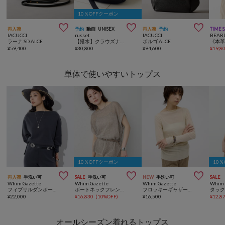
10％OFFクーポン



再入荷
予約
動画
UNISEX
再入荷
予約
TIME 
IACUCCI
russet
IACUCCI
BEAR
ラーナ SD ALCE
【撥水】クラウズナイロンラウンドビッグショルダーバッグ
ボルゴ ALCE
¥
59,400
¥
30,800
¥
94,600
¥
19,8
単体で使いやすいトップス
10％OFFクーポン
10



再入荷
手洗い可
SALE
手洗い可
NEW
手洗い可
SALE
Whim Gazette
Whim Gazette
Whim Gazette
Whim 
フィブリルダンボールプルオーバー
ボートネックフレンチスリーブプルオーバー
フロッキーギャザープルオーバー
¥
22,000
¥
16,830
(
10%OFF
)
¥
16,500
¥
12,8
オールシーズン着れるトップス