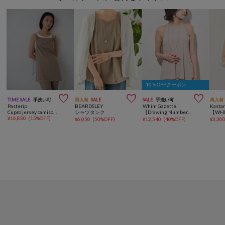
10％OFFクーポン



TIME SALE
手洗い可
再入荷
SALE
SALE
手洗い可
再入荷
Pasterip
BEARDSLEY
Whim Gazette
Kasta
Cupro jersey camisole top
シャツタンク
【Drawing Numbers】ホルターニットタンク
¥
16,830
(
15%OFF
)
¥
6,050
(
50%OFF
)
¥
12,540
(
40%OFF
)
¥
3,30