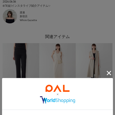
2026.06.06
6/5(金)インスタライブ紹介アイテム✨️
渡邊
新宿店
Whim Gazette
Whim Gazette
Whim Gazette
Whim Gazette
【THE BAAT】 Flared pants
【THE BAAT】round back One-piece
【THE BAAT】cape coat
¥25,300
¥39,600
¥57,200