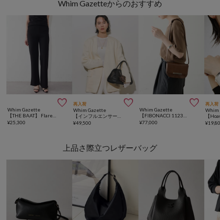
Whim Gazetteからのおすすめ



再入荷
再入荷
Whim Gazette
Whim Gazette
Whim Gazette
Whim 
【THE BAAT】 Flared pants
【FIBONACCI 1123】Rèlan
【インフルエンサーコラボ】ノーカラージャケット
¥
25,300
¥
77,000
¥
49,500
¥
19,8
上品さ際立つレザーバッグ