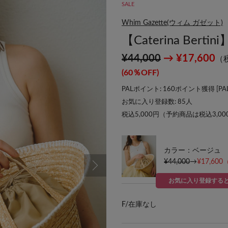
SALE
Whim Gazette(ウィム ガゼット)
【Caterina Be
¥44,000
→ ¥17,600
（
(60％OFF)
PALポイント: 160ポイント獲得 [
P
お気に入り登録数:
85
人
税込5,000円（予約商品は税込3,0
カラー：ベージュ
¥44,000
→
¥17,600
お気に入り登録する
F/
在庫なし