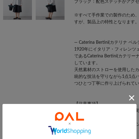
ブラック：配色ステッチがアク
※すべて手作業での製作のため
すが、製品上の特性となります
― Caterina Bertini(カテリナ 
1920年にイタリア・フィレンツェ
であるCaterina Bertini
しています。
天然素材のストローを使用した
統的な技法を守りながら1点1点
つひとつ丁寧に作り上げられて
【注意事項】
・画像の商品はサンプルです。
ます。
また 、パソコンやスマートフォ
る場合がございます。
・店頭及び屋外での撮影画像は