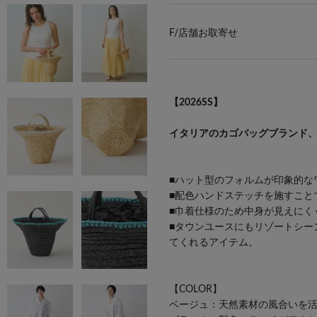
F/
店舗お取寄せ
【2026SS】
イタリアのカゴバッグブランド、Cate
■ハット型のフォルムが印象的な
■配色ハンドステッチを施すこと
■巾着仕様のため中身が見えにく
■タウンユースにもリゾートシー
てくれるアイテム。
【COLOR】
ベージュ：天然素材の風合いを