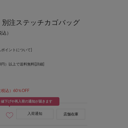
rtini】別注ステッチカゴバッグ
税込）
ALポイントについて
]
00円）以上で送料無料[
詳細
]
（税込）60％OFF
と値下げや再入荷の通知が届きます
入荷通知
店舗在庫