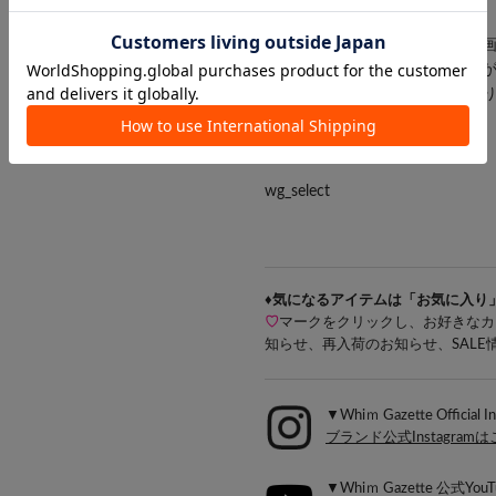
ります。
商品の色味は、スタジオ撮影の
・入荷状況により、お届け予定
・お客様への発送が店頭販売よ
・追加生産商品は、一部の店舗
予めご了承下さい。
wg_select
♦気になるアイテムは「お気に入り
♡
マークをクリックし、お好きなカ
知らせ、再入荷のお知らせ、SAL
▼Whiｍ Gazette Official I
ブランド公式Instagram
▼Whiｍ Gazette 公式YouT