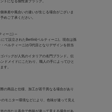
セントになる個性派ブラック。
、個体差や風合いの違いが生じる場合がございま
。予めご了承ください。
ベルティーニ) ―
にて設立されたBertini(ベルティーニ)。現在は孫
(カテリーナ・ベルティーニ)が3代目となりデザインを担当
カゴバッグが人気のイタリアの名門ブランド。伝
ハンドメイドにこだわり、職人の手によってひと
います。
実際の商品と仕様、加工が若干異なる場合があり
ンのモニター環境などにより、色味が違って見え
、光の当たり具合で色味が違って見える場合があ