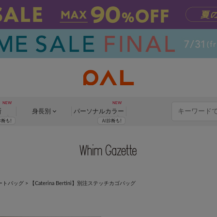
断
身長別
パーソナル
カラー
ートバッグ
>
【Caterina Bertini】別注ステッチカゴバッグ