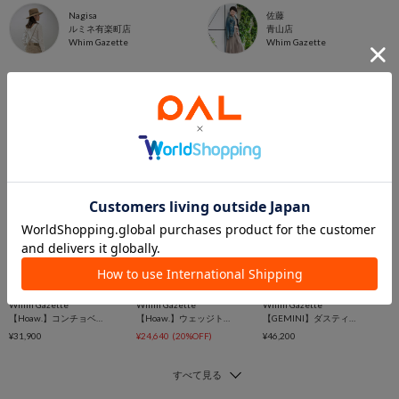
Nagisa
佐藤
ルミネ有楽町店
青山店
Whim Gazette
Whim Gazette
NEW
予約
SALE
再入荷
Whim Gazette
Whim Gazette
Whim Gazette
【Hoaw.】コンチョベルト
【Hoaw.】ウェッジトングサンダル
【GEMINI】ダスティDENIM
¥31,900
¥24,640
(20%OFF)
¥46,200