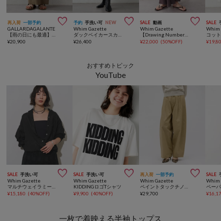



再入荷
一部予約
予約
手洗い可
NEW
SALE
動画
SALE
GALLARDAGALANTE
Whim Gazette
Whim Gazette
Whim 
【雨の日にも最適】【シリーズ累計販売1万枚超！/3サイズ展開】ストレッチマキシタイトスカート2
ダックベイカースカート
【Drawing Numbers】ヨウリュウサテンギャザースカート
¥
20,900
¥
26,400
¥
22,000
(
50%OFF
)
¥
19,8
おすすめトピック
YouTube



SALE
手洗い可
SALE
手洗い可
再入荷
一部予約
SALE
Whim Gazette
Whim Gazette
Whim Gazette
Whim 
マルチウェイラミーシャツ
KIDDINGロゴTシャツ
ペイントタックチノパンツ
¥
15,180
(
40%OFF
)
¥
9,900
(
40%OFF
)
¥
29,700
¥
16,1
一枚で着映える半袖トップス