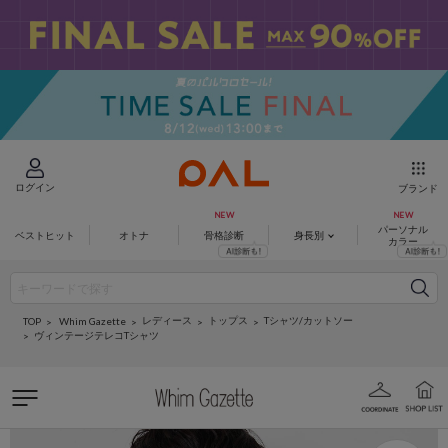
ログイン
ブランド
パーソナル
ベストヒット
オトナ
骨格診断
身長別
カラー
レディース
トップス
Tシャツ/カットソー
Whim Gazette
TOP
ヴィンテージテレコTシャツ