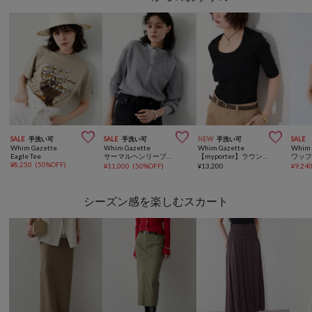



SALE
手洗い可
SALE
手洗い可
NEW
手洗い可
SALE
Whim Gazette
Whim Gazette
Whim Gazette
Whim 
Eagle Tee
サーマルヘンリープルオーバー
【myporter】ラウンドネックドライフィットカットソー
¥
8,250
(
50%OFF
)
¥
11,000
(
50%OFF
)
¥
13,200
¥
9,24
シーズン感を楽しむスカート