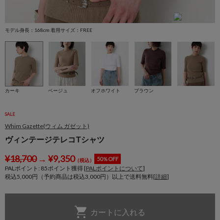
モデル身長：168cm 着用サイズ：FREE
モ
カーキ
ベージュ
オフホワイト
ブラウン
SALE
Whim Gazette(ウィム ガゼット)
ヴィンテージテレコTシャツ
¥
18,700
→
¥
9,350
50％OFF
（税込）
PALポイント:
85
ポイント獲得 [
PALポイントについて
]
税込5,000円（予約商品は税込3,000円）以上で送料無料[
詳細
]