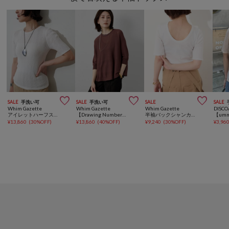



SALE
手洗い可
SALE
手洗い可
SALE
SALE
Whim Gazette
Whim Gazette
Whim Gazette
DISCO
アイレットハーフスリーブ
【Drawing Numbers】クルーハーフスリーブ裾ラウンドニット
半袖バックシャンカットソー
¥
13,860
(
30%OFF
)
¥
13,860
(
40%OFF
)
¥
9,240
(
30%OFF
)
¥
3,96