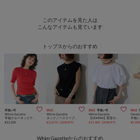
このアイテムを見た人は
こんなアイテムも見ています
トップスからのおすすめ



手洗い可
SALE
SALE
手洗い可
SALE
Whim Gazette
Whim Gazette
Whim Gazette
Omeka
半袖クルーネックテレコカットソー
タックノースリーブプルオーバー
【GEMINI】変形カットソー
¥
13,200
¥
12,870
(
10%OFF
)
¥
15,400
(
30%OFF
)
¥
5,28
Whim Gazetteからのおすすめ