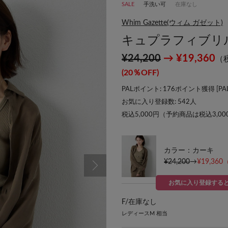
SALE
手洗い可
在庫なし
Whim Gazette(ウィム ガゼット)
キュプラフィブリ
¥24,200
→ ¥19,360
（
(20％OFF)
PALポイント: 176ポイント獲得 [
P
お気に入り登録数:
542
人
税込5,000円（予約商品は税込3,0
カラー：カーキ
¥24,200
→
¥19,360
お気に入り登録する
F/
在庫なし
レディースM 相当