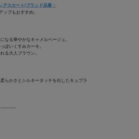
レアスカート(ブランド品番：
アップもおすすめ。
トになる華やかなキャメルベージュ。
人っぽいくすみカーキ。
くれる大人ブラウン。
、柔らかさとシルキータッチを出したキュプラ
-----------