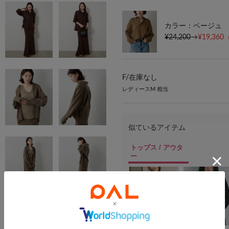
カラー：ベージュ
¥24,200
→
¥19,360
F/
在庫なし
レディースM 相当