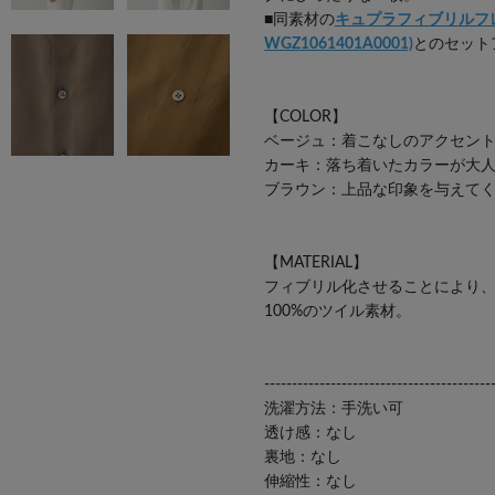
■同素材の
キュプラフィブリルフ
WGZ1061401A0001)
とのセット
【COLOR】
ベージュ：着こなしのアクセン
カーキ：落ち着いたカラーが大
ブラウン：上品な印象を与えて
【MATERIAL】
フィブリル化させることにより
100%のツイル素材。
-----------------------------------------
洗濯方法：手洗い可
透け感：なし
裏地：なし
伸縮性：なし