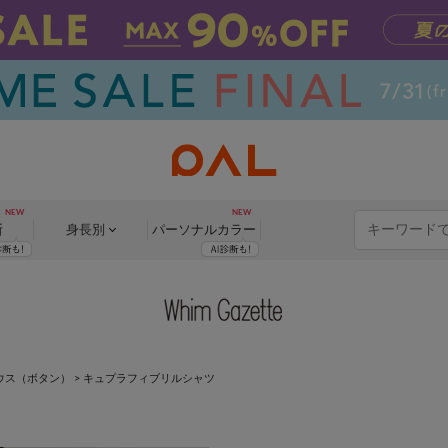
断
身長別
パーソナル
カラー
ウス（ボタン）
>
キュプラフィブリルシャツ