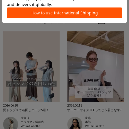
この商品を紹介したパルクロPLAY
2026.06.28
2026.05.11
夏トップスで着回しコーデ5選！
オーバーサイズTEEってどう着こなす?
大久保
遠藤
ニュウマン横浜店
本部
Whim Gazette
Whim Gazette