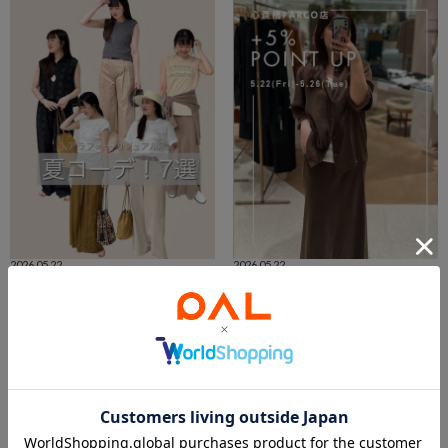
2026.05.22
2026.05.22
【 大久保 】アラフォー夏コーデ 7選！
【心斎橋】パルクロApp+5%UP ！
大久保
心斎橋パルコ店 スタッフ
ニュウマン横浜店
心斎橋パルコ店
Whim Gazette
Whim Gazette