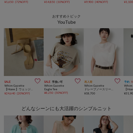
¥
1,650
(
72%OFF
)
¥
14,850
(
10%OFF
)
¥
9,900
(
40%OFF
)
¥
1,10
おすすめトピック
YouTube



SALE
SALE
手洗い可
再入荷
予約
Whim Gazette
Whim Gazette
Whim Gazette
Whim 
【Hoaw.】ウェッジトングサンダル
Eagle Tee
ドレープノースリーブブラウス
¥
8,250
(
50%OFF
)
¥
24,640
(
20%OFF
)
¥
18,700
¥
31,9
どんなシーンにも大活躍のシンプルニット