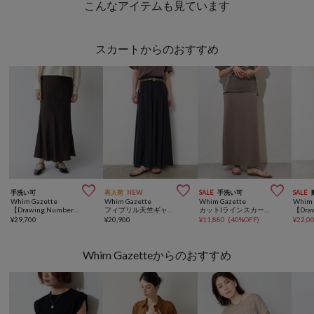
こんなアイテムも見ています
スカートからのおすすめ



手洗い可
再入荷
NEW
SALE
手洗い可
SALE
Whim Gazette
Whim Gazette
Whim Gazette
Whim 
【Drawing Numbers】キュプラバイアスマーメイドスカート
フィブリル天竺ギャザースカート
カットIラインスカート
¥
29,700
¥
20,900
¥
11,880
(
40%OFF
)
¥
22,0
Whim Gazetteからのおすすめ