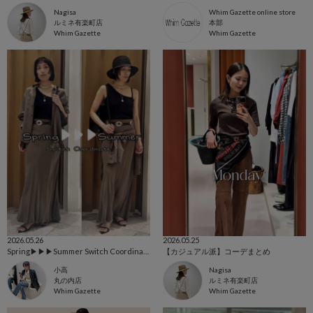
Nagisa
Whim Gazette online store
ルミネ有楽町店
本部
Whim Gazette
Whim Gazette
2026.05.26
2026.05.25
Spring▶︎▶︎▶︎Summer Switch Coordinate
【カジュアル派】コーデまとめ
小高
Nagisa
丸の内店
ルミネ有楽町店
Whim Gazette
Whim Gazette