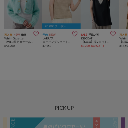
￥1,000クーポン



再入荷
NEW
動画
予約
NEW
SALE
手洗い可
再入荷
Whim Gazette
LARUTA
DISCOAT
Whim 
〈WEB限定カラーあり〉2wayハンドニットカーディガン
ロービングショート丈ベスト
【Noka】深Vニットベスト
¥
46,200
¥
7,150
¥
2,200
(
60%OFF
)
¥
17,6
PICK UP