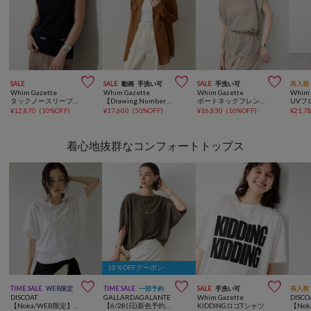



SALE
SALE
動画
手洗い可
SALE
手洗い可
再入荷
Whim Gazette
Whim Gazette
Whim Gazette
Whim 
タックノースリーブプルオーバー
【Drawing Numbers】コットンシースルーブラウス
ボートネックフレンチスリーブプルオーバー
¥
12,870
(
10%OFF
)
¥
17,600
(
50%OFF
)
¥
16,830
(
10%OFF
)
¥
21,7
着心地抜群なコンフォートトップス
10％OFFクーポン



TIME SALE
WEB限定
TIME SALE
一部予約
SALE
手洗い可
再入荷
DISCOAT
GALLARDAGALANTE
Whim Gazette
DISCO
【Noka/WEB限定】バルーンブラウス
【6/28(日)新色予約開始】【セットアップ対応】夏に最適！ドルマンジャージープルオーバー
KIDDINGロゴTシャツ