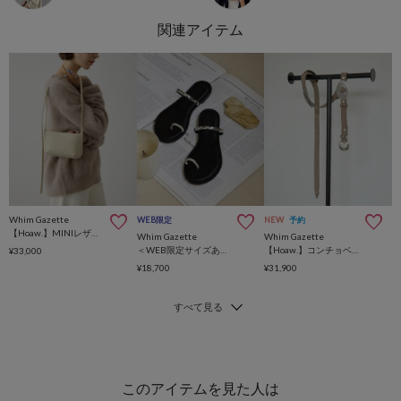
Whim Gazette
WEB限定
NEW
予約
【Hoaw.】MINIレザーショルダー
Whim Gazette
Whim Gazette
＜WEB限定サイズあり＞【NICOLAS LAINAS】別注トングフラットサンダル
【Hoaw.】コンチョベルト
¥33,000
¥18,700
¥31,900
このアイテムを見た人は