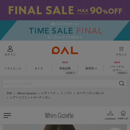
ログイン
ブランド
パーソナル
ベストヒット
オトナ
骨格診断
身長別
カラー
レディース
トップス
カーディガン/ボレロ
Whim Gazette
TOP
シアーリブニットカーディガン