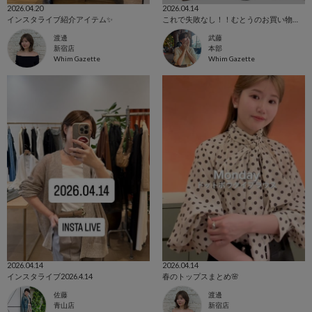
2026.04.20
2026.04.14
インスタライブ紹介アイテム✨️
これで失敗なし！！むとうのお買い物計画
渡邊
武藤
新宿店
本部
Whim Gazette
Whim Gazette
2026.04.14
2026.04.14
インスタライブ2026.4.14
春のトップスまとめ🌸
佐藤
渡邊
青山店
新宿店