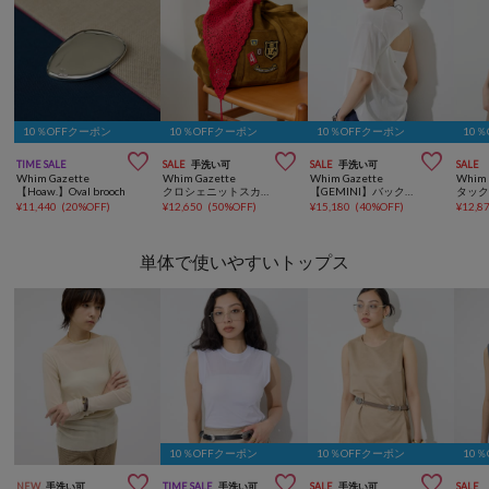
10％OFFクーポン
10％OFFクーポン
10％OFFクーポン
10



TIME SALE
SALE
手洗い可
SALE
手洗い可
SALE
Whim Gazette
Whim Gazette
Whim Gazette
Whim 
【Hoaw.】Oval brooch
クロシェニットスカーフ
【GEMINI】バックオープンプルオーバー
¥
11,440
(
20%OFF
)
¥
12,650
(
50%OFF
)
¥
15,180
(
40%OFF
)
¥
12,8
単体で使いやすいトップス
10％OFFクーポン
10％OFFクーポン
10



NEW
手洗い可
TIME SALE
手洗い可
SALE
手洗い可
SALE