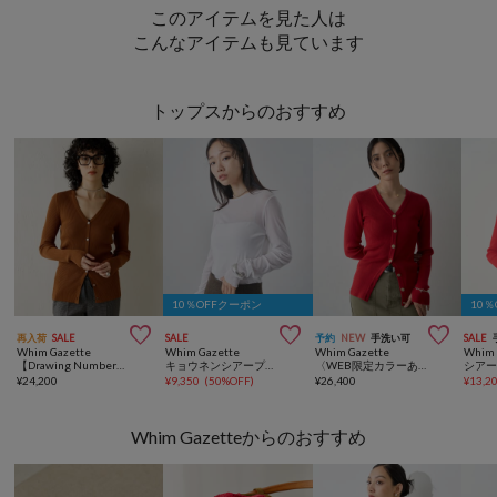
このアイテムを見た人は
こんなアイテムも見ています
トップスからのおすすめ
10％OFFクーポン
10



再入荷
SALE
SALE
予約
NEW
手洗い可
SALE
Whim Gazette
Whim Gazette
Whim Gazette
Whim 
【Drawing Numbers】リブVネックカーディガン
キョウネンシアープルオーバー
〈WEB限定カラーあり〉リブニットVネックカーディガン
¥
24,200
¥
9,350
(
50%OFF
)
¥
26,400
¥
13,2
Whim Gazetteからのおすすめ