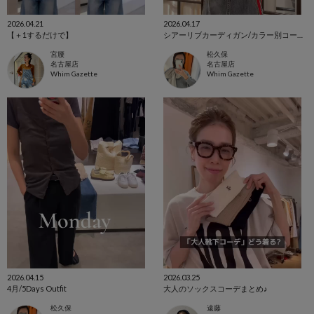
2026.04.21
2026.04.17
【＋1するだけで】
シアーリブカーディガン/カラー別コーディネート✨
宮腰
松久保
名古屋店
名古屋店
Whim Gazette
Whim Gazette
2026.04.15
2026.03.25
4月/5Days Outfit
大人のソックスコーデまとめ♪
松久保
遠藤