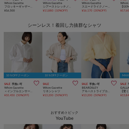
Whim Gazette
Whim Gazette
Whim Gazette
Whim 
フロッキーギャザープルオーバー
シアーストレッチノースリーブプルオーバー
スエードライクノースリーブプルオーバー
¥
16,500
¥
11,880
(
10%OFF
)
¥
16,170
(
30%OFF
)
¥
17,6
シーンレス！着回し力抜群なシャツ
10％OFFクーポン
10％OFFクーポン
MA



SALE
手洗い可
SALE
SALE
手洗い可
SALE
Whim Gazette
Whim Gazette
BEARDSLEY
GALL
＜インフルエンサーコラボ＞ブロードシャツ
リネンシャツ
アキハストライプカラーレスシャツ
¥
10,450
(
50%OFF
)
¥
13,200
(
50%OFF
)
¥
13,200
(
50%OFF
)
¥
15,8
おすすめトピック
YouTube