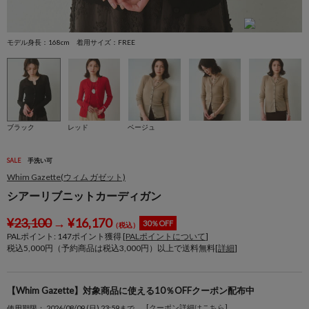
モデル身長：168cm 着用サイズ：FREE
モ
ブラック
レッド
ベージュ
SALE
手洗い可
Whim Gazette(ウィム ガゼット)
シアーリブニットカーディガン
¥
23,100
→
¥
16,170
30％OFF
（税込）
PALポイント:
147
ポイント獲得 [
PALポイントについて
]
税込5,000円（予約商品は税込3,000円）以上で送料無料[
詳細
]
【Whim Gazette】対象商品に使える10％OFFクーポン配布中
[クーポン詳細はこちら]
使用期限： 2026/08/09 (日) 23:59まで