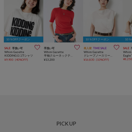
10％OFFクーポン
10％OFFクーポン
10



SALE
手洗い可
手洗い可
再入荷
TIME SALE
SALE
Whim Gazette
Whim Gazette
Whim Gazette
Whim 
KIDDINGロゴTシャツ
半袖クルーネックテレコカットソー
ドレープノースリーブブラウス
Eagle 
¥
8,25
¥
9,900
(
40%OFF
)
¥
13,200
¥
16,830
(
10%OFF
)
PICK UP