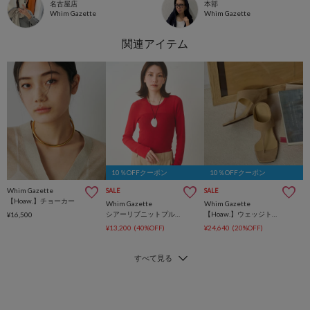
名古屋店
本部
Whim Gazette
Whim Gazette
10％OFFクーポン
10％OFFクーポン
Whim Gazette
SALE
SALE
【Hoaw.】チョーカー
Whim Gazette
Whim Gazette
シアーリブニットプルオーバー
【Hoaw.】ウェッジトングサンダル
¥16,500
¥13,200
(40%OFF)
¥24,640
(20%OFF)