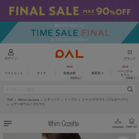
ログイン
ブランド
パーソナル
ベストヒット
オトナ
骨格診断
身長別
カラー
レディース
トップス
シャツ/ブラウス（プルオーバー）
Whim Gazette
TOP
シアーボウタイブラウス