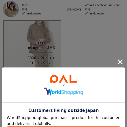
真砂
Whim Gazette online store
本部
本部
Whim Gazette
Whim Gazette
2026.04.03
4/2(木)Instagram Live ご紹介アイテム
Whim Gazette online store
本部
Whim Gazette