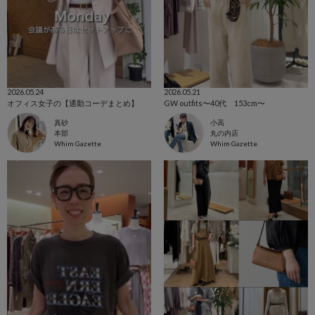
2026.05.24
2026.05.21
オフィス女子の【通勤コーデまとめ】
GW outfits〜40代 153cm〜
真砂
小高
本部
丸の内店
Whim Gazette
Whim Gazette