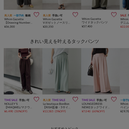



再入荷
一部予約
動画
再入荷
手洗い可
SALE
Whim Gazette
Whim Gazette
Whim Gazette
Whim 
ワイドタックパンツ
【Drawing Numbers】センタープレスワイドパンツ
Vガゼットノースリーブワンピース
デニム
¥
37,400
¥
36,300
¥
20,350
¥
22,0
きれい見えを叶えるタックパンツ



TIME SALE
手洗い可
再入荷
TIME SALE
TIME SALE
手洗い可
一部予
NOLLEY'S
La boutique BonBon
LOUNGEDRESS
Whim 
【MAQWEL/マクウェル】ウォッシャブルタックラップパンツ
【RISA監修・5サイズあり・今すぐお届け】2タックワイドパンツ
NEW2タックワイドパンツ
¥
6,490
(
50%OFF
)
¥
13,585
(
5%OFF
)
¥
7,040
(
60%OFF
)
¥
29,7
おすすめトピック