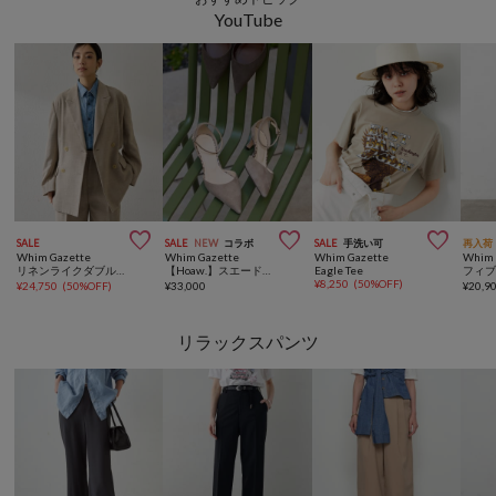
YouTube



SALE
SALE
NEW
コラボ
SALE
手洗い可
再入荷
Whim Gazette
Whim Gazette
Whim Gazette
Whim 
リネンライクダブルテーラードジャケット
【Hoaw.】スエードポインテッドパンプス
Eagle Tee
¥
8,250
(
50%OFF
)
¥
24,750
(
50%OFF
)
¥
33,000
¥
20,9
リラックスパンツ