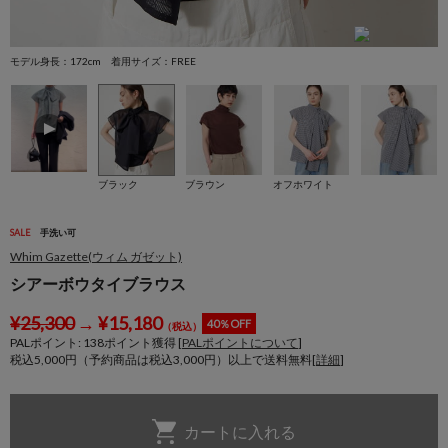
モデル身長：172cm 着用サイズ：FREE
モ
ブラック
ブラウン
オフホワイト
SALE
手洗い可
Whim Gazette(ウィム ガゼット)
シアーボウタイブラウス
¥
25,300
→
¥
15,180
40％OFF
（税込）
PALポイント:
138
ポイント獲得 [
PALポイントについて
]
税込5,000円（予約商品は税込3,000円）以上で送料無料[
詳細
]