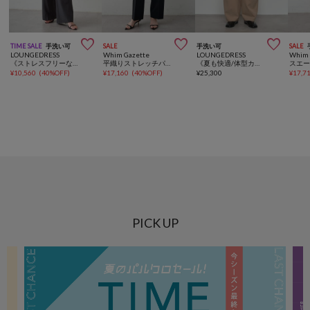



TIME SALE
手洗い可
SALE
手洗い可
SALE
LOUNGEDRESS
Whim Gazette
LOUNGEDRESS
Whim 
《ストレスフリーな穿き心地》イージーフレアパンツ
平織りストレッチパンツ
《夏も快適/体型カバー》ライトバレルレッグパンツ
スエ
¥
10,560
(
40%OFF
)
¥
17,160
(
40%OFF
)
¥
25,300
¥
17,7
PICK UP