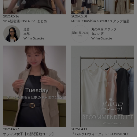
2026.05.16
2026.05.01
5/16新宿店 INSTALIVE まとめ
IACUCCI×Whim Gazetteスタッフ遠藤のコラボカラー 明日発売！！
遠藤
丸の内店 スタッフ
本部
丸の内店
Whim Gazette
Whim Gazette
2026.04.27
2026.04.11
オフィス女子【1週間通勤コーデ】
『パルクロウィーク』 RECOMMENDED ITEMS！！