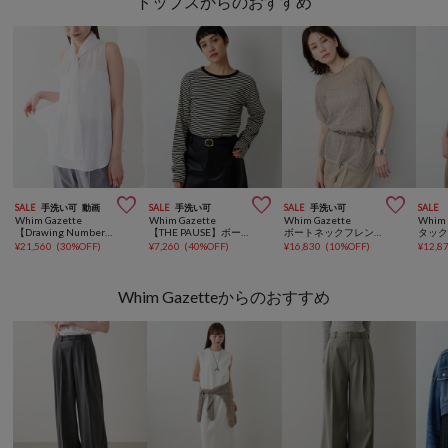
トップスからのおすすめ



SALE
手洗い可
動画
SALE
手洗い可
SALE
手洗い可
SALE
Whim Gazette
Whim Gazette
Whim Gazette
Whim 
【Drawing Numbers】シャドーストライプボウタイブラウス
【THE PAUSE】ボーダーロンTEE
ボートネックフレンチスリーブプルオーバー
¥
21,560
(
30%OFF
)
¥
7,260
(
40%OFF
)
¥
16,830
(
10%OFF
)
¥
12,8
Whim Gazetteからのおすすめ