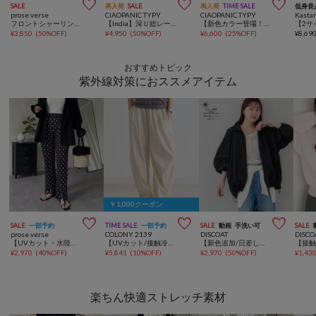



SALE
再入荷
SALE
再入荷
TIME SALE
低身長
prose verse
CIAOPANIC TYPY
CIAOPANIC TYPY
Kasta
フロントシャーリングフリルオールインワン
【India】深Ｕ総レースオールインワン
【新色カラー登場！】肩ドロストギャザーポンチサロペット
¥
3,850
(
50%OFF
)
¥
4,950
(
50%OFF
)
¥
6,600
(
25%OFF
)
¥
8,69
おすすめトピック
紫外線対策におススメアイテム
￥1,000クーポン



SALE
一部予約
TIME SALE
一部予約
SALE
動画
手洗い可
SALE
prose verse
COLONY 2139
DISCOAT
DISCO
【UVカット・水陸両用】〈ドット・ギンガム〉センタースリットフレアパンツ
【UVカット/接触冷感/夏/体型カバー】ストレッチバレルイージーパンツ
【新色追加/日差しから守るUPF50】UVカットスタンドシャツブルゾン
¥
2,970
(
40%OFF
)
¥
5,841
(
10%OFF
)
¥
2,970
(
50%OFF
)
¥
1,43
楽ちん快適ストレッチ素材