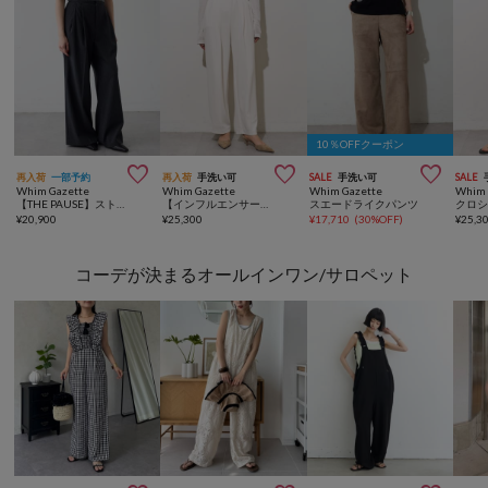
10％OFFクーポン



再入荷
一部予約
再入荷
手洗い可
SALE
手洗い可
SALE
Whim Gazette
Whim Gazette
Whim Gazette
Whim 
【THE PAUSE】ストライプタックパンツ
【インフルエンサーコラボ】ジョーゼット側章パンツ
スエードライクパンツ
クロ
¥
20,900
¥
25,300
¥
17,710
(
30%OFF
)
¥
25,3
コーデが決まるオールインワン/サロペット