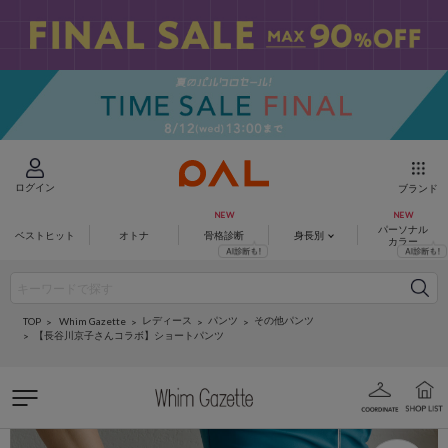
ログイン
ブランド
パーソナル
ベストヒット
オトナ
骨格診断
身長別
カラー
レディース
パンツ
その他パンツ
Whim Gazette
TOP
【長谷川京子さんコラボ】ショートパンツ