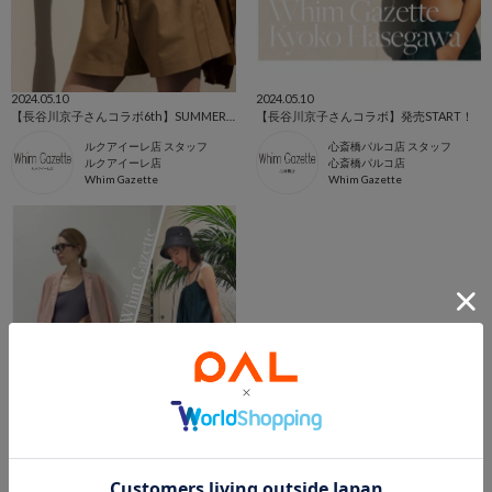
2024.05.10
2024.05.10
【長谷川京子さんコラボ6th】SUMMER STYLE Collection-vol.1
【長谷川京子さんコラボ】発売START！
ルクアイーレ店 スタッフ
心斎橋パルコ店 スタッフ
ルクアイーレ店
心斎橋パルコ店
Whim Gazette
Whim Gazette