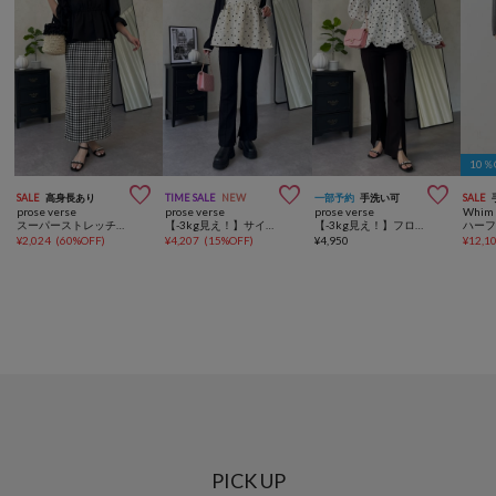
10



SALE
高身長あり
TIME SALE
NEW
一部予約
手洗い可
SALE
prose verse
prose verse
prose verse
Whim 
スーパーストレッチギンガムチェックナロースカート
【-3kg見え！】サイドスリットスーパーストレッチパンツ
【-3kg見え！】フロントスリットスーパーストレッチパンツ
¥
2,024
(
60%OFF
)
¥
4,207
(
15%OFF
)
¥
4,950
¥
12,1
PICK UP