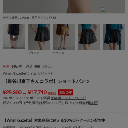
モデル身長：170cm 着用サイズ：FREE
モ
ブラック
ベージュ
SALE
手洗い可
コラボ
動画
在庫なし
Whim Gazette(ウィム ガゼット)
【長谷川京子さんコラボ】ショートパンツ
¥
25,300
→
¥
17,710
30％OFF
（税込）
PALポイント:
161
ポイント獲得 [
PALポイントについて
]
税込5,000円（予約商品は税込3,000円）以上で送料無料[
詳細
]
【Whim Gazette】対象商品に使える10％OFFクーポン配布中
[クーポン詳細はこちら]
使用期限： 2026/08/09 (日) 23:59まで