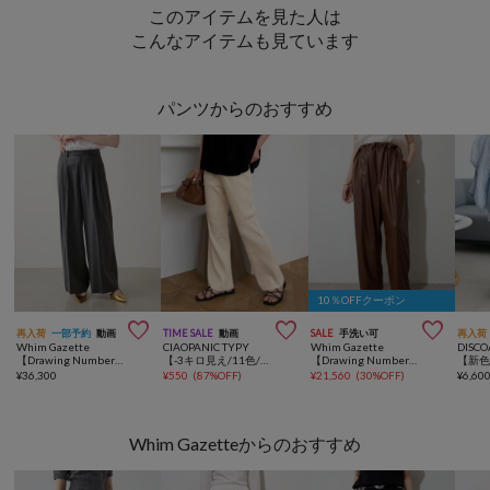
このアイテムを見た人は
こんなアイテムも見ています
パンツからのおすすめ
10％OFFクーポン



再入荷
一部予約
動画
TIME SALE
動画
SALE
手洗い可
再入荷
Whim Gazette
CIAOPANIC TYPY
Whim Gazette
DISCO
【Drawing Numbers】センタープレスワイドパンツ
【-3キロ見え/11色/低身長・高身長対応】すっきりシルエットリブパンツ
【Drawing Numbers】フェイクレザーリラックスパンツ
¥
36,300
¥
550
(
87%OFF
)
¥
21,560
(
30%OFF
)
¥
6,60
Whim Gazetteからのおすすめ