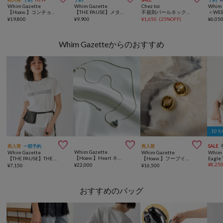
Whim Gazette
Whim Gazette
Chez toi
Whim 
【Hoaw.】コンチョループタイネックレス
【THE PAUSE】メタルボールロングネックレス
不規則パールネックレス
¥
19,800
¥
9,900
¥
1,650
(
25%OFF
)
¥
6,05
Whim Gazetteからのおすすめ
10



再入荷
一部予約
再入荷
SALE
Whim Gazette
Whim Gazette
Whim Gazette
Whim 
【Hoaw.】Heart ネックレス
【THE PAUSE】THE PAUSE Tシャツ
【Hoaw.】フープイヤリング
Eagle 
¥
8,25
¥
22,000
¥
7,150
¥
16,500
おすすめのバッグ