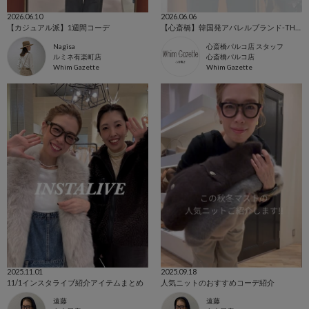
2026.06.10
2026.06.06
【カジュアル派】1週間コーデ
【心斎橋】韓国発アパレルブランド-THE BAAT-
Nagisa
心斎橋パルコ店 スタッフ
ルミネ有楽町店
心斎橋パルコ店
Whim Gazette
Whim Gazette
2025.11.01
2025.09.18
11/1インスタライブ紹介アイテムまとめ
人気ニットのおすすめコーデ紹介
遠藤
遠藤