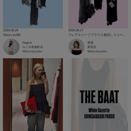
2026.06.24
2026.06.17
5days outfit
フレアスリーブブラウス着回し３コーデ✨️
Nagisa
渡邊
ルミネ有楽町店
新宿店
Whim Gazette
Whim Gazette