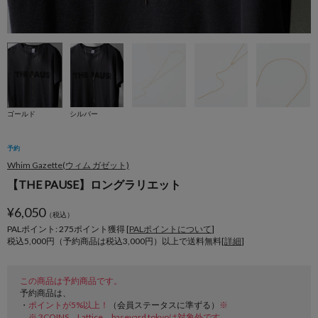
ゴールド
シルバー
予約
Whim Gazette(ウィム ガゼット)
【THE PAUSE】ロングラリエット
¥
6,050
（税込）
PALポイント: 275
ポイント獲得 [
PALポイントについて
]
税込5,000円（予約商品は税込3,000円）以上で送料無料[
詳細
]
この商品は予約商品です。
予約商品は、
・
ポイントが5%以上！
（会員ステータスに準ずる）
※
※ 3COINS、Lattice、baseyard tokyoは対象外です。