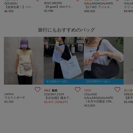
RIVE DROITE
DOUDOU
GALLARDAGALANTE
GALL
【R.good】thinラリエット
【追加生産！】パール×ボールチェーンネックレス
【2.718】アジャストY字ネックレス
¥
5,940
¥
6,930
¥
38,500
¥
9,90
旅行にもおすすめのバッグ
￥1,000クーポン
15％OFFクーポン



SALE
動画
NEW
再入荷
Lattice
COLONY 2139
COLLAGE
DISCO
ウエストポーチ
【LEI企画】撥水アウトポケットトートバッグ
GALLARDAGALANTE
《８月９日限定 15%OFF》【強撥水/人気デザイン】強撥水ナイロンショルダーバッグ
¥
1,760
¥
2,475
(
50%OFF
)
¥
5,94
¥
13,200