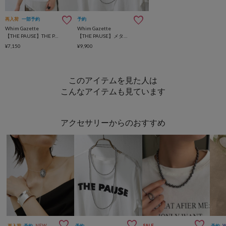
再入荷
一部予約
予約
Whim Gazette
Whim Gazette
【THE PAUSE】THE PAUSE Tシャツ
【THE PAUSE】メタルボールロングネックレス
¥7,150
¥9,900
このアイテムを見た人は
こんなアイテムも見ています
アクセサリーからのおすすめ



再入荷
予約
NEW
予約
SALE
予約