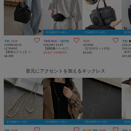
￥1,000クーポン
5％OFFクーポン
15



予約
NEW
TIME SALE
一部予約
NEW
予約
CAPRICIEUX
COLONY 2139
3COINS
COLL
LE'MAGE
【超軽量/パッカブル】撥水リップミニウエストバッグ
《計12ポケット付き！》バッグインバッグ／KIDSトラベル
GALL
【新色エクリュ】ノットハンドルバッグ
¥
3,267
(
10%OFF
)
¥
1,320
¥
6,490
¥
15,4
首元にアクセントを加えるネックレス
￥1,000クーポン
￥1,000クーポン
10％OFFクーポン
10



予約
NEW
再入荷
予約
NEW
予約