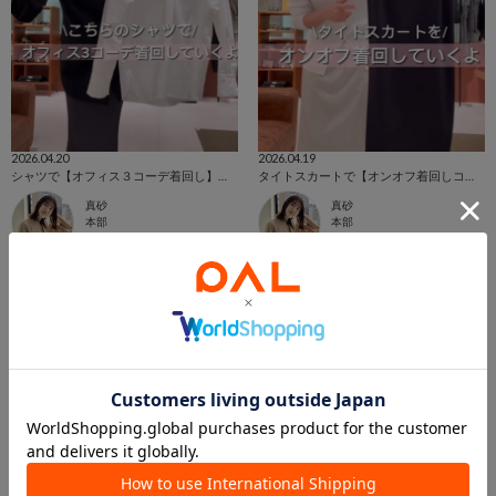
2026.04.20
2026.04.19
シャツで【オフィス３コーデ着回し】ご紹介！
タイトスカートで【オンオフ着回しコーデ】ご紹介！
真砂
真砂
本部
本部
Whim Gazette
Whim Gazette
この商品を紹介したパルクロPLAY