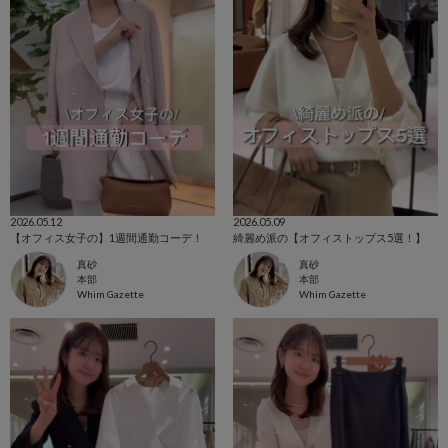
2026.05.12
2026.05.09
【オフィス女子の】1週間通勤コーデ！
綺麗め派の【オフィストップス5選！】
真砂
真砂
本部
本部
Whim Gazette
Whim Gazette