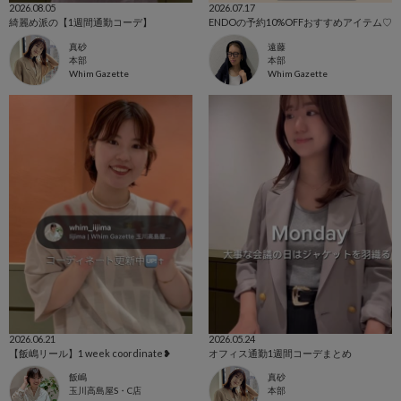
2026.08.05
2026.07.17
綺麗め派の【1週間通勤コーデ】
ENDOの予約10%OFFおすすめアイテム♡
真砂
遠藤
本部
本部
Whim Gazette
Whim Gazette
2026.06.21
2026.05.24
【飯嶋リール】1 week coordinate❥
オフィス通勤1週間コーデまとめ
飯嶋
真砂
玉川高島屋S・C店
本部