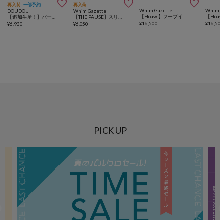



再入荷
一部予約
再入荷
Whim Gazette
Whim 
DOUDOU
Whim Gazette
【Hoaw.】フープイヤリング
【追加生産！】パール×ボールチェーンネックレス
【THE PAUSE】スリムチェーンネックレス 2
¥
16,500
¥
16,5
¥
6,930
¥
6,050
PICK UP