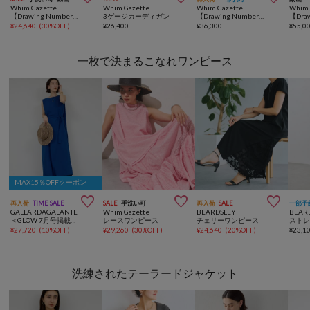
Whim Gazette
Whim Gazette
Whim Gazette
Whim 
【Drawing Numbers】リヨセルツイルフレンチスリットワンピース
3ゲージカーディガン
【Drawing Numbers】センタープレスワイドパンツ
¥
24,640
(
30%OFF
)
¥
26,400
¥
36,300
¥
55,0
一枚で決まるこなれワンピース
MAX15％OFFクーポン



再入荷
TIME SALE
SALE
手洗い可
再入荷
SALE
一部予
GALLARDAGALANTE
Whim Gazette
BEARDSLEY
BEAR
＜GLOW 7月号掲載アイテム＞【速乾/名品】マルチWAYワンピース
レースワンピース
チェリーワンピース
¥
27,720
(
10%OFF
)
¥
29,260
(
30%OFF
)
¥
24,640
(
20%OFF
)
¥
23,1
洗練されたテーラードジャケット