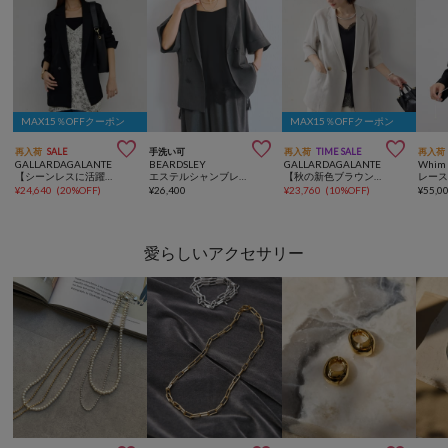
MAX15％OFFクーポン
MAX15％OFFクーポン



再入荷
SALE
手洗い可
再入荷
TIME SALE
再入荷
GALLARDAGALANTE
BEARDSLEY
GALLARDAGALANTE
Whim 
【シーンレスに活躍！】シアーメッシュジャケット
エステルシャンブレージャケット《LIVETART》
【秋の新色ブラウンが登場】ハーフスリーブジャケット
¥
24,640
(
20%OFF
)
¥
26,400
¥
23,760
(
10%OFF
)
¥
55,0
愛らしいアクセサリー