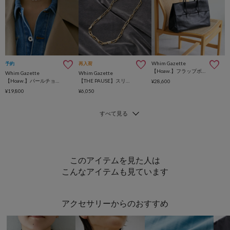
Whim Gazette
予約
再入荷
【Hoaw.】フラップボストンバッグ
Whim Gazette
Whim Gazette
【Hoaw.】パールチョーカーネックレス
【THE PAUSE】スリムチェーンネックレス 2
¥28,600
¥19,800
¥6,050
このアイテムを見た人は
こんなアイテムも見ています
アクセサリーからのおすすめ