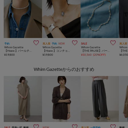



予約
再入荷
予約
NEW
SALE
再入荷
Whim Gazette
Whim Gazette
Whim Gazette
Whim 
【Hoaw.】パールチョーカーネックレス
【Hoaw.】コンチョループタイネックレス
【THE PAUSE】パールチョーカー
¥
19,800
¥
19,800
¥
10,560
(
20%OFF
)
¥
6,05
Whim Gazetteからのおすすめ



SALE
手洗い可
動画
NEW
再入荷
一部予約
動画