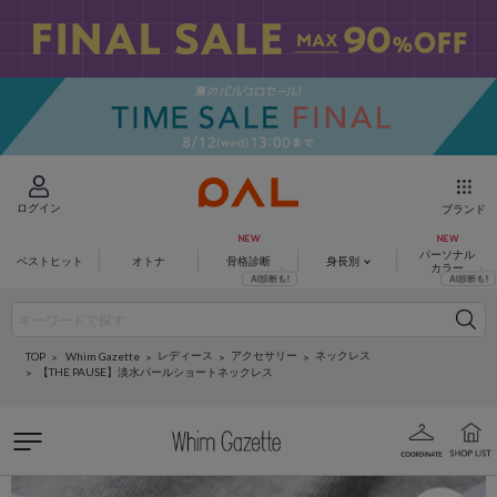
ログイン
ブランド
パーソナル
ベストヒット
オトナ
骨格診断
身長別
カラー
レディース
アクセサリー
ネックレス
Whim Gazette
TOP
【THE PAUSE】淡水パールショートネックレス