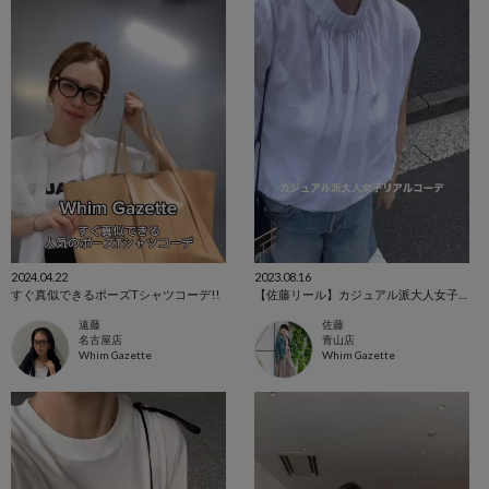
2024.04.22
2023.08.16
すぐ真似できるポーズTシャツコーデ!!
【佐藤リール】カジュアル派大人女子必見コーデ
遠藤
佐藤
名古屋店
青山店
Whim Gazette
Whim Gazette