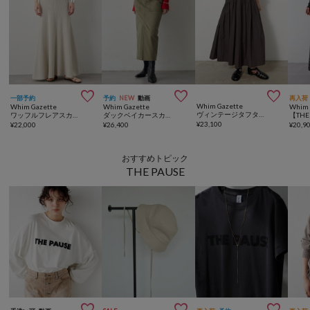



一部予約
予約
NEW
動画
再入荷
Whim Gazette
Whim Gazette
Whim Gazette
Whim 
ヴィンテージタフタスカート
ワッフルフレアスカート
ダックベイカースカート
¥
23,100
¥
22,000
¥
26,400
¥
20,9
おすすめトピック
THE PAUSE