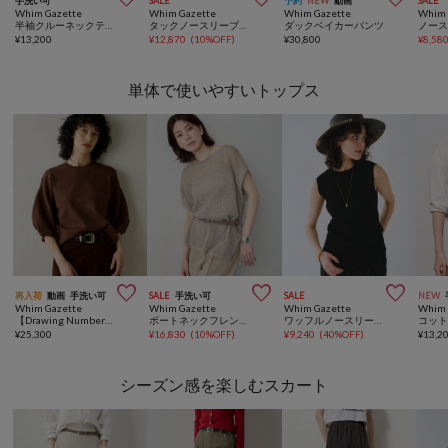
手洗い可
SALE
予約
NEW
動画
SALE
Whim Gazette
Whim Gazette
Whim Gazette
Whim 
半袖クルーネックテレコカットソー
タックノースリーブプルオーバー
ダックベイカーパンツ
¥
13,200
¥
12,870
(
10%OFF
)
¥
30,800
¥
8,58
単体で使いやすいトップス



再入荷
動画
手洗い可
SALE
手洗い可
SALE
NEW
Whim Gazette
Whim Gazette
Whim Gazette
Whim 
【Drawing Numbers】コットン袖パフニットプルオーバー
ボートネックフレンチスリーブプルオーバー
ワッフルノースリーブプルオーバー
コッ
¥
25,300
¥
16,830
(
10%OFF
)
¥
9,240
(
40%OFF
)
¥
13,2
シーズン感を楽しむスカート