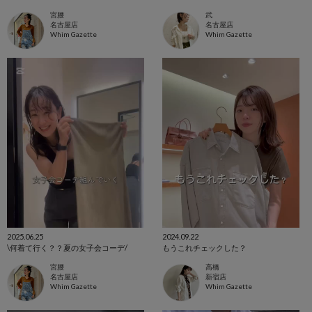
宮腰
武
名古屋店
名古屋店
Whim Gazette
Whim Gazette
2025.06.25
2024.09.22
\何着て行く？？夏の女子会コーデ/
もうこれチェックした？
宮腰
高橋
名古屋店
新宿店
Whim Gazette
Whim Gazette