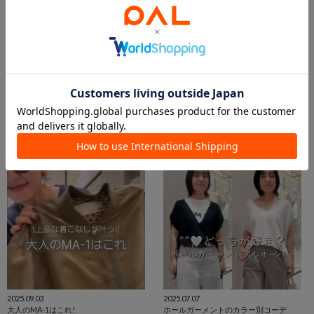
2026.04.09
2025.12.13
4/10 19:00から予約スタート!! 遠藤コラボカラーBAGの紹介です
スーリーアルパカコーディネート
遠藤
松久保
本部
名古屋店
Whim Gazette
Whim Gazette
2025.09.03
2025.07.07
大人のMA-1はこれ!
ホールガーメントのカラー別コーデ