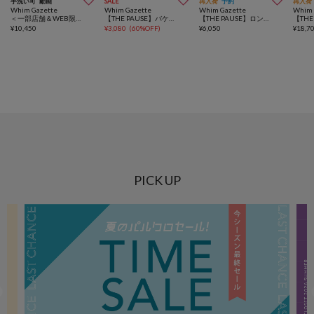



手洗い可
動画
SALE
再入荷
予約
再入荷
Whim Gazette
Whim Gazette
Whim Gazette
Whim 
＜一部店舗＆WEB限定カラーあり＞【THE PAUSE】THE PAUSEロングスリーブTシャツ
【THE PAUSE】バケットハット
【THE PAUSE】ロングラリエット
¥
10,450
¥
3,080
(
60%OFF
)
¥
6,050
¥
18,7
PICK UP