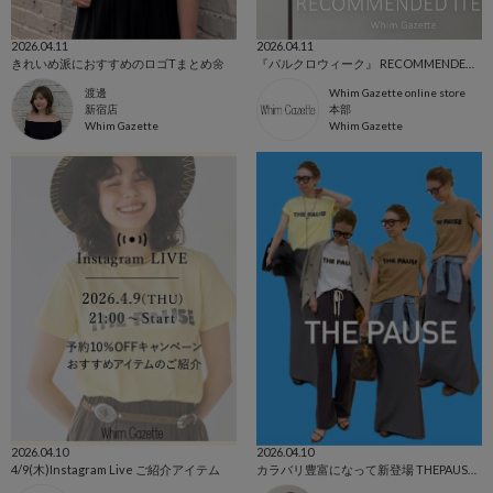
2026.04.11
2026.04.11
きれいめ派におすすめのロゴTまとめ🌼
『パルクロウィーク』 RECOMMENDED ITEMS！！
渡邊
Whim Gazette online store
新宿店
本部
Whim Gazette
Whim Gazette
2026.04.10
2026.04.10
4/9(木)Instagram Live ご紹介アイテム
カラバリ豊富になって新登場 THEPAUSE Tシャツ♪