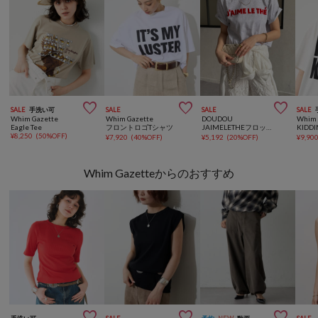



SALE
手洗い可
SALE
SALE
SALE
Whim Gazette
Whim Gazette
DOUDOU
Whim 
Eagle Tee
フロントロゴTシャツ
JAIMELETHEフロッキーロゴTEE
KID
¥
8,250
(
50%OFF
)
¥
7,920
(
40%OFF
)
¥
5,192
(
20%OFF
)
¥
9,90
Whim Gazetteからのおすすめ


