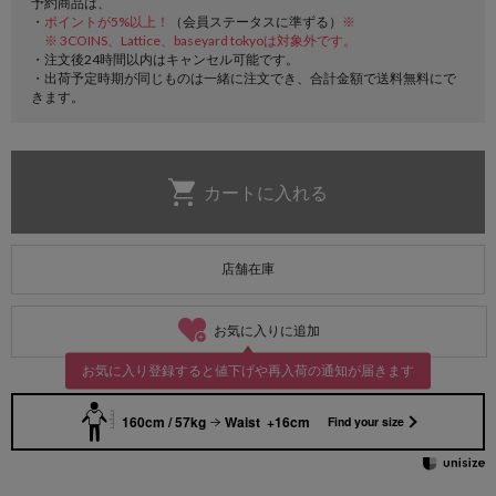
予約商品は、
・
ポイントが5%以上！
（会員ステータスに準ずる）
※
※ 3COINS、Lattice、baseyard tokyoは対象外です。
・注文後24時間以内はキャンセル可能です。
・出荷予定時期が同じものは一緒に注文でき、合計金額で送料無料にで
きます。
店舗在庫
お気に入りに追加
お気に入り登録すると値下げや再入荷の通知が届きます
160cm / 57kg
Waist +16cm
Find your size