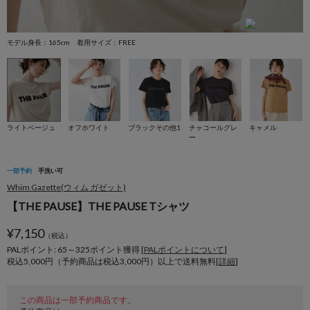
モデル身長：165cm 着用サイズ：FREE
モ
ライトベージュ
オフホワイト
ブラックその他1
チャコールグレ
キャメル
ー
一部予約
手洗い可
Whim Gazette(ウィム ガゼット)
【THE PAUSE】THE PAUSE Tシャツ
¥
7,150
（税込）
PALポイント: 65
～
325
ポイント獲得 [
PALポイントについて
]
税込5,000円（予約商品は税込3,000円）以上で送料無料[
詳細
]
この商品は一部予約商品です。