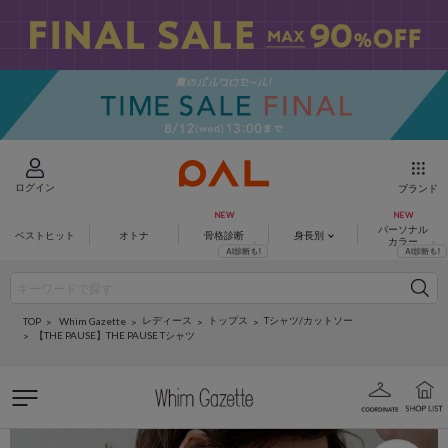
ログイン
ブランド
パーソナル
ベストヒット
オトナ
骨格診断
身長別
カラー
レディース
トップス
Tシャツ/カットソー
Whim Gazette
TOP
【THE PAUSE】THE PAUSE Tシャツ