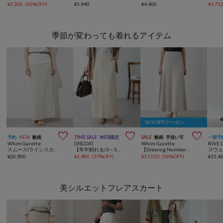
¥
3,300
(
50%OFF
)
¥
5,940
¥
4,400
¥
4,75
季節が変わっても着れるアイテム
10％OFFクーポン



予約
NEW
動画
TIME SALE
WEB限定
SALE
動画
手洗い可
一部予
Whim Gazette
DISCOAT
Whim Gazette
RIVE 
スムースIラインスカート
【年中頼れる/3～5サイズ展開/リピーター多数◎】リブカットナロースカート《WEB限定》
【Drawing Numbers】ニットフレアロングスカート
¥
20,900
¥
1,980
(
37%OFF
)
¥
17,050
(
50%OFF
)
¥
15,4
美シルエットフレアスカート