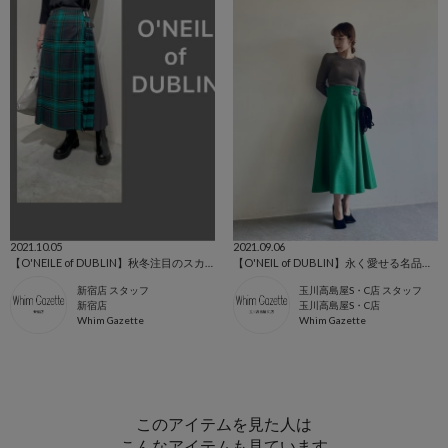
2021.10.05
2021.09.06
【O'NEILE of DUBLIN】秋冬注目のスカート
【O'NEIL of DUBLIN】永く愛せる名品スカート
新宿店 スタッフ
玉川高島屋S・C店 スタッフ
新宿店
玉川高島屋S・C店
Whim Gazette
Whim Gazette
このアイテムを見た人は
こんなアイテムも見ています