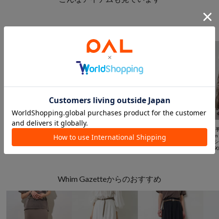
スカートからのおすすめ



再入荷
一部予約
一部予約
手洗い可
TIME SALE
WEB限定
予約
Whim Gazette
GALLARDAGALANTE
CIAOPANIC TYPY
Whim 
【THE PAUSE】刺繍オーガンジーティアードスカート
【秋の新色予約開始】【3サイズ展開/セットアップ対応】リヨセルスリットスカート
【WEB限定】【-3キロ見え/14色】すっきりシルエットリブスカート
¥
20,900
¥
20,900
¥
550
(
84%OFF
)
¥
42,9
Whim Gazetteからのおすすめ