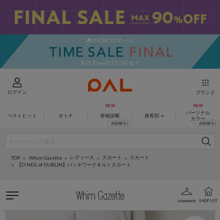
ログイン
ブランド
パーソナル
ベストヒット
オトナ
骨格診断
身長別
カラー
レディース
スカート
スカート
Whim Gazette
TOP
【O'NEIL of DUBLIN】パッチワークキルトスカート