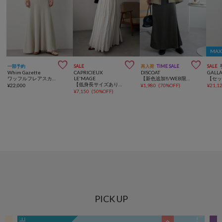
MA



一部予約
SALE
再入荷
TIME SALE
SALE
Whim Gazette
CAPRICIEUX
DISCOAT
GALL
ワッフルフレアスカート
LE'MAGE
【新色追加‼/WEB限定】サテンフレアスカート
【低身長サイズあり】ランダム切替フレアスカート
¥
22,000
¥
1,980
(
70%OFF
)
¥
21,1
¥
7,150
(
50%OFF
)
PICK UP