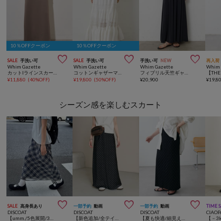
10％OFFクーポン
10％OFFクーポン



SALE
手洗い可
SALE
手洗い可
手洗い可
NEW
再入荷
Whim Gazette
Whim Gazette
Whim Gazette
Whim 
カットIラインスカート
コットンギャザーマキシスカート
フィブリル天竺ギャザースカート
¥
11,880
(
40%OFF
)
¥
19,800
(
50%OFF
)
¥
20,900
¥
19,8
シーズン感を楽しむスカート



SALE
高身長あり
一部予約
動画
一部予約
動画
TIME 
DISCOAT
DISCOAT
DISCOAT
CIAOP
【umm./5色展開/3サイズ♪】柄アソートスカート
【新色追加/全テイスト◎】サテンマーメイドスカート
【夏も快適/細見え】リブナロースカート