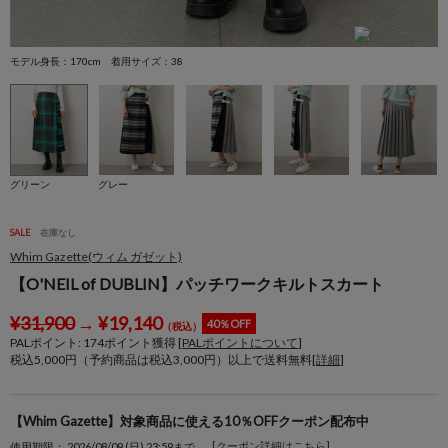
モデル身長：170cm 着用サイズ：38
モ
グリーン
グレー
SALE
在庫なし
Whim Gazette(ウィム ガゼット)
【O'NEIL of DUBLIN】パッチワークキルトスカート
¥
31,900
→
¥
19,140
40％OFF
（税込）
PALポイント:
174
ポイント獲得 [
PALポイントについて
]
税込5,000円（予約商品は税込3,000円）以上で送料無料[
詳細
]
【Whim Gazette】対象商品に使える10％OFFクーポン配布中
[クーポン詳細はこちら]
使用期限： 2026/08/09 (日) 23:59まで