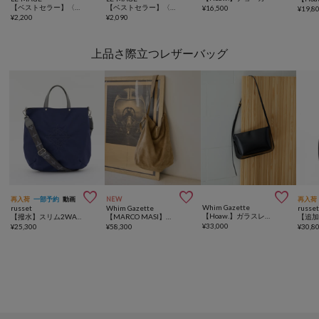
【ベストセラー】〈GOLDY/ゴールディ〉チェーンMIXウェーブチョーカー
【ベストセラー】〈GOLDY/ゴールディ〉スライドボールノットブレス
¥
16,500
¥
19,8
¥
2,200
¥
2,090
上品さ際立つレザーバッグ



再入荷
一部予約
動画
NEW
再入荷
Whim Gazette
russet
Whim Gazette
russe
【Hoaw.】ガラスレザーショルダー
【撥水】スリム2WAYトートバッグ <ナイロン>
【MARCO MASI】別注パンチングスエードショルダー
¥
33,000
¥
25,300
¥
58,300
¥
30,8