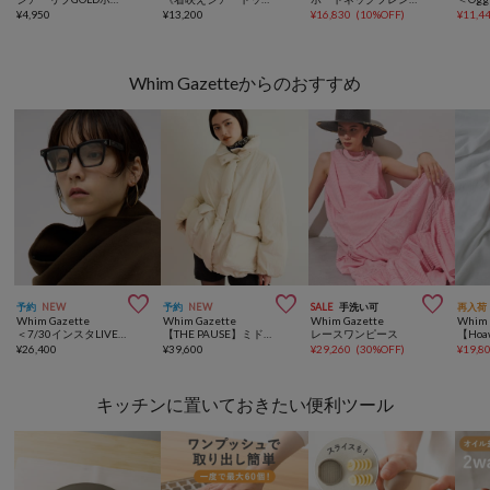
¥
4,950
¥
13,200
¥
16,830
(
10%OFF
)
¥
11,4
Whim Gazetteからのおすすめ



予約
NEW
予約
NEW
SALE
手洗い可
再入荷
Whim Gazette
Whim Gazette
Whim Gazette
Whim 
＜7/30インスタLIVEご紹介アイテム＞【eyegarment】SHEEN HABANA べっ甲メガネ
【THE PAUSE】ミドルダウンコート
レースワンピース
¥
26,400
¥
39,600
¥
29,260
(
30%OFF
)
¥
19,8
キッチンに置いておきたい便利ツール