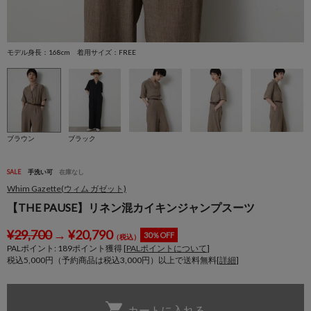
モデル身長：168cm 着用サイズ：FREE
モ
ブラウン
ブラック
SALE
手洗い可
在庫なし
Whim Gazette(ウィム ガゼット)
【THE PAUSE】リネン混カイキンジャンプスーツ
¥
29,700
→
¥
20,790
30％OFF
（税込）
PALポイント:
189
ポイント獲得 [
PALポイントについて
]
税込5,000円（予約商品は税込3,000円）以上で送料無料[
詳細
]