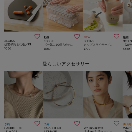



動画
NEW
動画
3COINS
3COINS
3COINS
3COIN
抗菌半円まな板／KITINTO
《一気に60個も作れる！》ワンプッシュ製氷器／KITINTO
カップスライサー／KITINTO
¥
550
¥
880
¥
770
¥
550
愛らしいアクセサリー



予約
予約
再入荷
Whim Gazette
CAPRICIEUX
CAPRICIEUX
Whim 
【Hoaw.】チョーカー
LE'MAGE
LE'MAGE