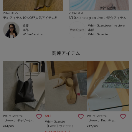
2026.03.22
2026.03.20
予約アイテム10％OFF人気アイテム!!
3/19(木)Instagram Live ご紹介アイテム
遠藤
Whim Gazette online store
本部
本部
Whim Gazette
Whim Gazette
Whim Gazette
Whim Gazette
SALE
【Hoaw.】ギャザーショルダーバッグ
【Hoaw.】Knot チョーカー
Whim Gazette
【Hoaw.】ウェッジトングサンダル
¥44,000
¥17,600
¥24,640
(20%OFF)