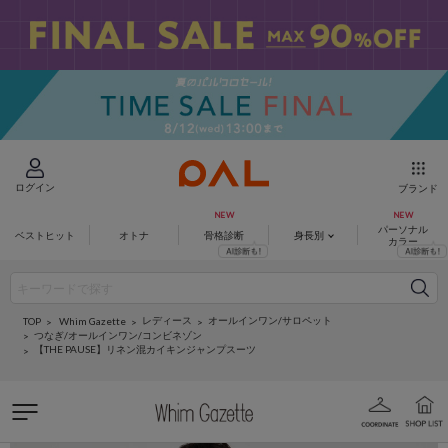
ログイン
ブランド
パーソナル
ベストヒット
オトナ
骨格診断
身長別
カラー
レディース
オールインワン/サロペット
Whim Gazette
TOP
つなぎ/オールインワン/コンビネゾン
【THE PAUSE】リネン混カイキンジャンプスーツ