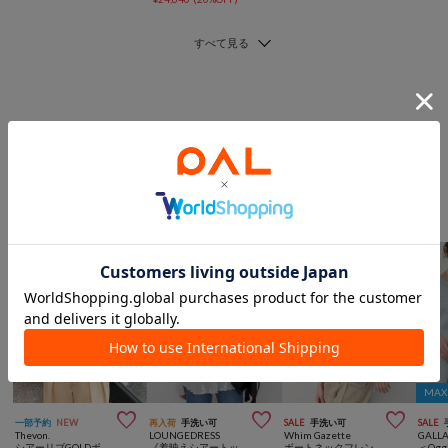
このアイテムを見た人は
こんなアイテムも見ています
トップスからのおすすめ
MA



一部予約
NEW
再入荷
手洗い可
SALE
手洗い可
SALE
Thevon.
LOUNGEDRESS
Whim Gazette
GALL
シアーリブGOLDボタン半袖カーディガン
《着映えシアートップス》レースプルオーバー
ボートネックフレンチスリーブプルオーバー