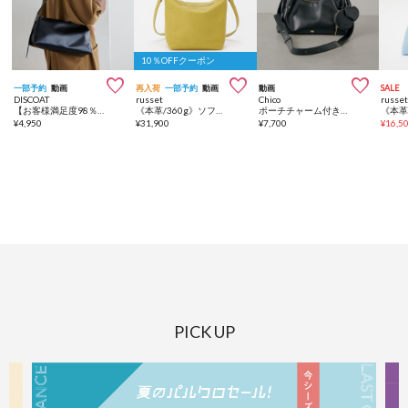
10％OFFクーポン



一部予約
動画
再入荷
一部予約
動画
動画
SALE
DISCOAT
russet
Chico
russe
【お客様満足度98％超え♪/ベストセラー 】マルチWAYワンハンドルショルダーバッグ《詳細動画あり》
《本革/360g》ソフトレザーシンプルショルダーバッグ
ポーチチャーム付きスエードコンビボストンバッグ
¥
4,950
¥
31,900
¥
7,700
¥
16,5
PICK UP