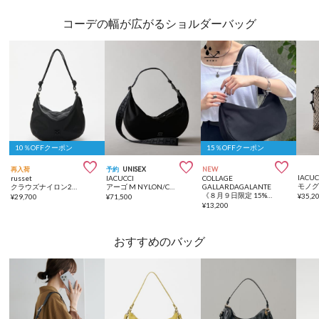
コーデの幅が広がるショルダーバッグ
10％OFFクーポン
15％OFFクーポン



再入荷
予約
UNISEX
NEW
IACUC
russet
IACUCCI
COLLAGE
クラウズナイロン2WAYショルダーバッグ
アーゴ M NYLON/CERVO
GALLARDAGALANTE
《８月９日限定 15%OFF》【強撥水/人気デザイン】強撥水ナイロンショルダーバッグ
¥
35,2
¥
29,700
¥
71,500
¥
13,200
おすすめのバッグ