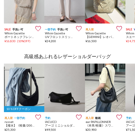



SALE
手洗い可
一部予約
手洗い可
再入荷
SALE
Whim Gazette
Whim Gazette
Whim Gazette
Whim 
ボートネックフレンチスリーブプルオーバー
UVフロントスリットパンツ
【GEMINI】レオパードトート
¥
16,830
(
10%OFF
)
¥
24,200
¥
16,500
¥
24,7
高級感あふれるレザーショルダーバッグ
10％OFFクーポン



再入荷
一部予約
予約
再入荷
動画
予約
russet
IACUCCI
ear PAPILLONNER
IACUC
【撥水】《軽量/200g》クラウズナイロンラウンドショルダーバッグ
アーゴ ミニショルダー NYLON/CERVO
《本革/軽量》スワローマチショルダーバッグ
¥
25,300
¥
49,500
¥
20,900
¥
71,5