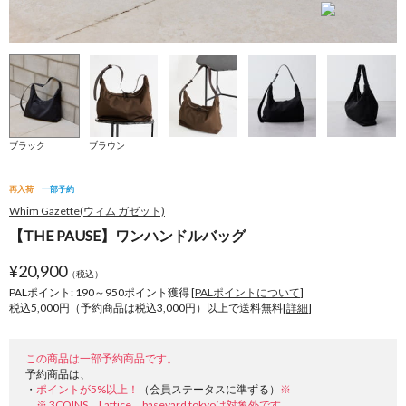
ブラック
ブラウン
再入荷
一部予約
Whim Gazette(ウィム ガゼット)
【THE PAUSE】ワンハンドルバッグ
¥
20,900
（税込）
PALポイント: 190
～
950
ポイント獲得 [
PALポイントについて
]
税込5,000円（予約商品は税込3,000円）以上で送料無料[
詳細
]
この商品は一部予約商品です。
予約商品は、
・
ポイントが5%以上！
（会員ステータスに準ずる）
※
※ 3COINS、Lattice、baseyard tokyoは対象外です。