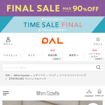
ログイン
ブランド
パーソナル
ベストヒット
オトナ
骨格診断
身長別
カラー
レディース
バッグ
トート/ミニトートバッグ
Whim Gazette
TOP
【THE PAUSE】ワンハンドルバッグ