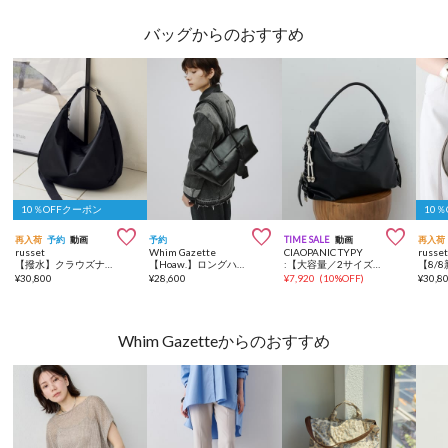
バッグからのおすすめ
10％OFFクーポン
10



再入荷
予約
動画
予約
TIME SALE
動画
再入荷
russet
Whim Gazette
CIAOPANIC TYPY
russe
【撥水】クラウズナイロンラウンドビッグショルダーバッグ
【Hoaw.】ロングハンドルボストン
:【大容量／2サイズ展開】チャーム付きワンハンドルベルトデザインバック
¥
30,800
¥
28,600
¥
7,920
(
10%OFF
)
¥
30,8
Whim Gazetteからのおすすめ