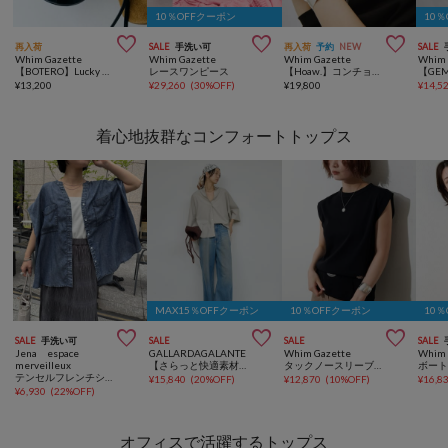
10％OFFクーポン
10



再入荷
SALE
手洗い可
再入荷
予約
NEW
SALE
Whim Gazette
Whim Gazette
Whim Gazette
Whim 
【BOTERO】Lucky Draw Charm
レースワンピース
【Hoaw.】コンチョループタイネックレス
¥
13,200
¥
29,260
(
30%OFF
)
¥
19,800
¥
14,5
着心地抜群なコンフォートトップス
MAX15％OFFクーポン
10％OFFクーポン
10



SALE
手洗い可
SALE
SALE
SALE
Jena espace
GALLARDAGALANTE
Whim Gazette
Whim 
merveilleux
【さらっと快適素材】ハーフスリーブシャツ
タックノースリーブプルオーバー
テンセルフレンチシャツ
¥
15,840
(
20%OFF
)
¥
12,870
(
10%OFF
)
¥
16,8
¥
6,930
(
22%OFF
)
オフィスで活躍するトップス