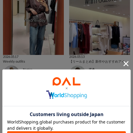
2026.05.17
2026.05.13
Weekly outfits
【リールまとめ】新作やおすすめアイテム✨️
Nagisa
渡邊
ルミネ有楽町店
新宿店
Whim Gazette
Whim Gazette
この商品を紹介したパルクロPLAY