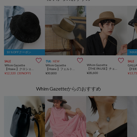
10％OFFクーポン
MA



SALE
予約
NEW
SALE
Whim Gazette
Whim Gazette
Whim Gazette
GALL
【THE PAUSE】チェーンHAT
【Hoaw.】クロシェHAT
【Hoaw.】フェルトクロシェハット
¥
28,600
¥
12,320
(
30%OFF
)
¥
30,800
¥
13,7
Whim Gazetteからのおすすめ