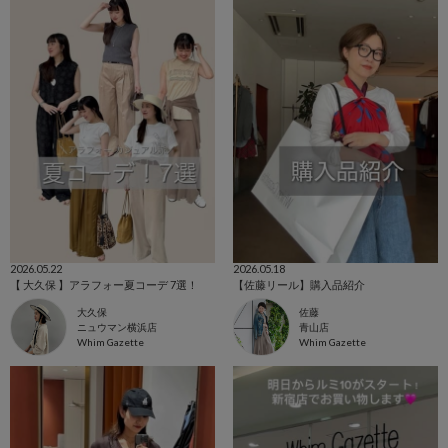
2026.05.22
2026.05.18
【 大久保 】アラフォー夏コーデ 7選！
【佐藤リール】購入品紹介
大久保
佐藤
ニュウマン横浜店
青山店
Whim Gazette
Whim Gazette