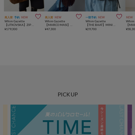



再入荷
予約
NEW
再入荷
NEW
一部予約
NEW
NEW
Whim Gazette
Whim Gazette
Whim Gazette
Whim 
【LITKOVSKA】ZIP BAG
【MARCO MASI】別注スエードフリンジバッグ
【THE BAAT】MINI BAG
¥
179,300
¥
47,300
¥
29,700
¥
58,3
PICK UP