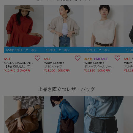
MAX15％OFFクーポン
10％OFFクーポン
10％OFFクーポン
10



SALE
SALE
再入荷
TIME SALE
SALE
GALLARDAGALANTE
Whim Gazette
Whim Gazette
Whim 
【1枚で様見え】フレアブラウス
リネンシャツ
ドレープノースリーブブラウス
¥
16,940
(
30%OFF
)
¥
13,200
(
50%OFF
)
¥
16,830
(
10%OFF
)
¥
15,1
上品さ際立つレザーバッグ