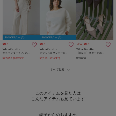
10％OFFクーポン
10％OFFクーポン
SALE
SALE
NEW
SALE
Whim Gazette
Whim Gazette
Whim Gazette
サスペンダーチノパンツ
オフショルダンボールプルオーバー
【Hoaw.】スエードポインテッドパンプス
¥22,880
(20%OFF)
¥9,350
(50%OFF)
¥33,000
このアイテムを見た人は
こんなアイテムも見ています
帽子からのおすすめ