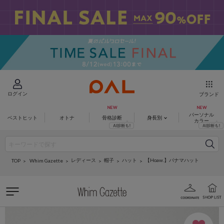
ログイン
ブランド
パーソナル
ベストヒット
オトナ
骨格診断
身長別
カラー
レディース
帽子
ハット
【Hoaw.】パナマハット
Whim Gazette
TOP