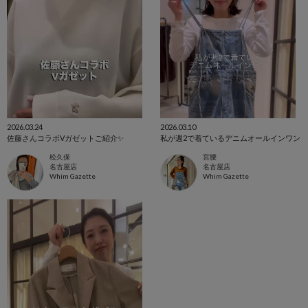
2026.03.24
2026.03.10
佐藤さんコラボVガゼットご紹介✨
私が週2で着ているデニムオールインワン
松久保
宮腰
名古屋店
名古屋店
Whim Gazette
Whim Gazette