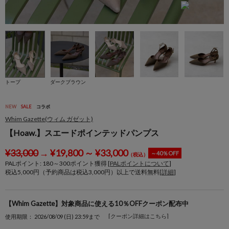
トープ
ダークブラウン
NEW
SALE
コラボ
Whim Gazette(ウィム ガゼット)
【Hoaw.】スエードポインテッドパンプス
¥
33,000
→
¥
19,800
～
¥
33,000
～40％OFF
（税込）
PALポイント:
180
～
300
ポイント獲得 [
PALポイントについて
]
税込5,000円（予約商品は税込3,000円）以上で送料無料[
詳細
]
【Whim Gazette】対象商品に使える10％OFFクーポン配布中
[クーポン詳細はこちら]
使用期限： 2026/08/09 (日) 23:59まで