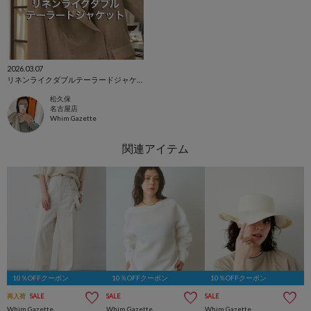
2026.03.07
リネンライクダブルテーラードジャケットご紹介
松久保
名古屋店
Whim Gazette
10％OFFクーポン
10％OFFクーポン
10％OFFクーポン
再入荷
SALE
SALE
SALE
Whim Gazette
Whim Gazette
Whim Gazette