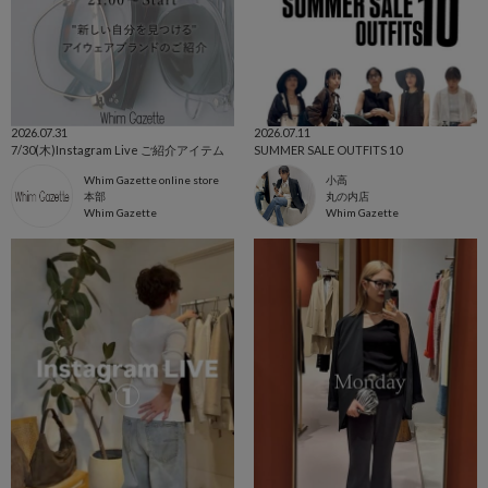
2026.07.31
2026.07.11
7/30(木)Instagram Live ご紹介アイテム
SUMMER SALE OUTFITS 10
Whim Gazette online store
小高
本部
丸の内店
Whim Gazette
Whim Gazette