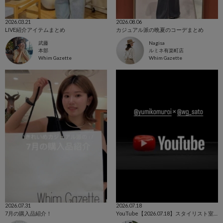
2026.03.21
2026.08.06
LIVE紹介アイテムまとめ
カジュアル派の晩夏のコーデまとめ
武藤
Nagisa
本部
ルミネ有楽町店
Whim Gazette
Whim Gazette
2026.07.31
2026.07.18
7月の購入品紹介！
YouTube【2026.07.18】スタイリスト室井さん