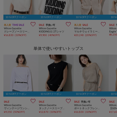
10％OFFクーポン
10％OFFクーポン
10％OFFクーポン
10



再入荷
TIME SALE
SALE
手洗い可
再入荷
SALE
SALE
Whim Gazette
Whim Gazette
Whim Gazette
Whim 
ドレープノースリーブブラウス
KIDDINGロゴTシャツ
マルチウェイラミーシャツ
Eagle 
¥
8,25
¥
16,830
(
10%OFF
)
¥
9,900
(
40%OFF
)
¥
20,240
(
20%OFF
)
単体で使いやすいトップス
10％OFFクーポン
10％OFFクーポン
10％OFFクーポン
10



SALE
SALE
SALE
手洗い可
SALE
Whim Gazette
Whim Gazette
Whim Gazette
Whim 
ヴィンテージワンショルプルオーバー
タックノースリーブプルオーバー
ボートネックフレンチスリーブプルオーバー
¥
9,350
(
50%OFF
)
¥
12,870
(
10%OFF
)
¥
16,830
(
10%OFF
)
¥
17,6