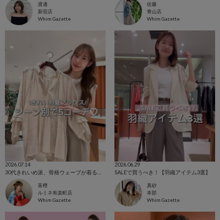
渡邊
佐藤
新宿店
青山店
Whim Gazette
Whim Gazette
2026.07.14
2026.06.29
30代きれいめ派、骨格ウェーブが着る！ きれいめ夏ブラウスのシーン別5コーデ♡
SALEで買うべき！【羽織アイテム3選】
富樫
真砂
ルミネ有楽町店
本部
Whim Gazette
Whim Gazette