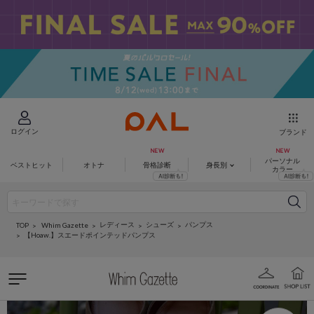
ログイン
ブランド
パーソナル
ベストヒット
オトナ
骨格診断
身長別
カラー
レディース
シューズ
パンプス
Whim Gazette
TOP
【Hoaw.】スエードポインテッドパンプス