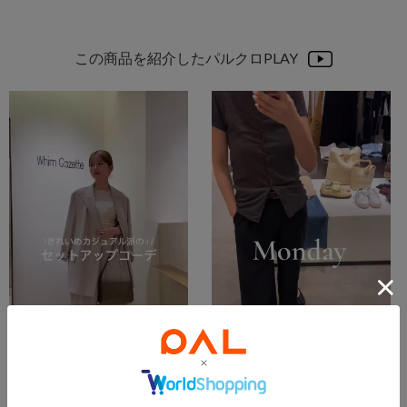
この商品を紹介したパルクロPLAY
2026.04.16
2026.04.15
きれいめカジュアル派の！セットアップコーデ✨️
4月/5Days Outfit
渡邊
松久保
新宿店
名古屋店
Whim Gazette
Whim Gazette