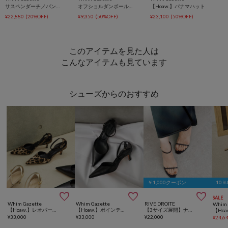
サスペンダーチノパンツ
オフショルダンボールプルオーバー
【Hoaw.】パナマハット
¥22,880
(20%OFF)
¥9,350
(50%OFF)
¥23,100
(50%OFF)
このアイテムを見た人は
こんなアイテムも見ています
シューズからのおすすめ
￥1,000クーポン
10



SALE
Whim Gazette
Whim Gazette
RIVE DROITE
Whim 
【Hoaw.】レオパードポインテッドパンプス
【Hoaw.】ポインテッドパンプス
【3サイズ展開】ナローストラップサンダル
¥
33,000
¥
33,000
¥
22,000
¥
24,6