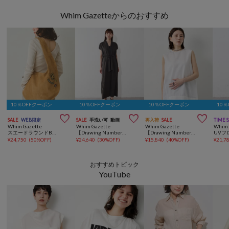
Whim Gazetteからのおすすめ
10％OFFクーポン
10％OFFクーポン
10％OFFクーポン
10



SALE
WEB限定
SALE
手洗い可
動画
再入荷
SALE
TIME 
Whim Gazette
Whim Gazette
Whim Gazette
Whim 
スエードラウンドBAG
【Drawing Numbers】リヨセルツイルフレンチスリットワンピース
【Drawing Numbers】ライトタイプライターノースリーブブラウス
¥
24,750
(
50%OFF
)
¥
24,640
(
30%OFF
)
¥
15,840
(
40%OFF
)
¥
21,7
おすすめトピック
YouTube