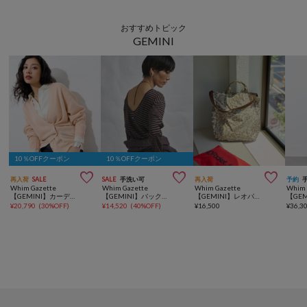
おすすめトピック
GEMINI
10％OFFクーポン
10％OFFクーポン



再入荷
SALE
SALE
手洗い可
再入荷
予約
Whim Gazette
Whim Gazette
Whim Gazette
Whim 
【GEMINI】カーディガン
【GEMINI】バックシャンボーダーカットソー
【GEMINI】レオパードトート
¥
20,790
(
30%OFF
)
¥
14,520
(
40%OFF
)
¥
16,500
¥
36,3