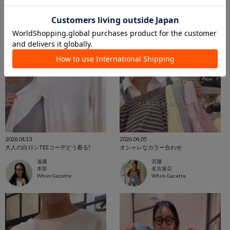
2026.04.13
2026.04.05
大人の白ロンTEEコーデどう着る?
オシャレなカラー合わせ
遠藤
宮腰
本部
名古屋店
Whim Gazette
Whim Gazette