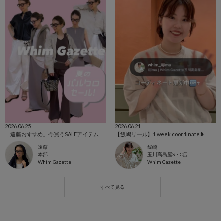
2026.06.25
2026.06.21
「遠藤おすすめ」今買うSALEアイテム
【飯嶋リール】1 week coordinate❥
遠藤
飯嶋
本部
玉川高島屋S・C店
Whim Gazette
Whim Gazette