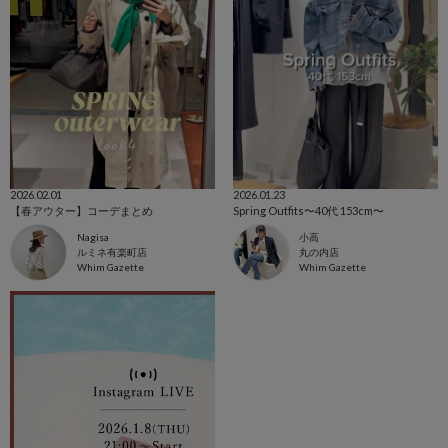
2026.02.01
2026.01.23
【春アウター】コーデまとめ
Spring Outfits〜40代 153cm〜
Nagisa
小高
ルミネ有楽町店
丸の内店
Whim Gazette
Whim Gazette