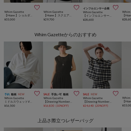



インフルエンサー企画
Whim Gazette
Whim Gazette
Whim 
Whim Gazette
【Hoaw.】ショルダーバッグ
【Hoaw.】スクエアフラップボストン
【インフルエンサーコラボ】ワイドボストンBAG
¥
33,000
¥
29,700
¥
28,6
¥
28,600
Whim Gazetteからのおすすめ



予約
動画
NEW
SALE
手洗い可
動画
SALE
NEW
Whim 
Whim Gazette
Whim Gazette
Whim Gazette
ミドルスウェットVプルオーバー
【Drawing Numbers】シャイニーシースルーノースリーブブラウス
【Drawing Numbers】チェックジャガードフレンチシャツ
¥
33,0
¥
16,500
¥
16,830
(
10%OFF
)
¥
24,640
(
20%OFF
)
上品さ際立つレザーバッグ