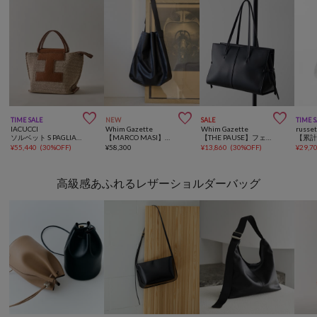



TIME SALE
NEW
SALE
TIME 
IACUCCI
Whim Gazette
Whim Gazette
russe
ソルベット S PAGLIA/CERVO
【MARCO MASI】別注パンチングショルダー
【THE PAUSE】フェイクレザーボストン
¥
55,440
(
30%OFF
)
¥
58,300
¥
13,860
(
30%OFF
)
¥
29,7
高級感あふれるレザーショルダーバッグ