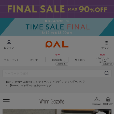
ログイン
ブランド
パーソナル
ベストヒット
オトナ
骨格診断
身長別
カラー
レディース
バッグ
ショルダーバッグ
Whim Gazette
TOP
【Hoaw.】ギャザーショルダーバッグ