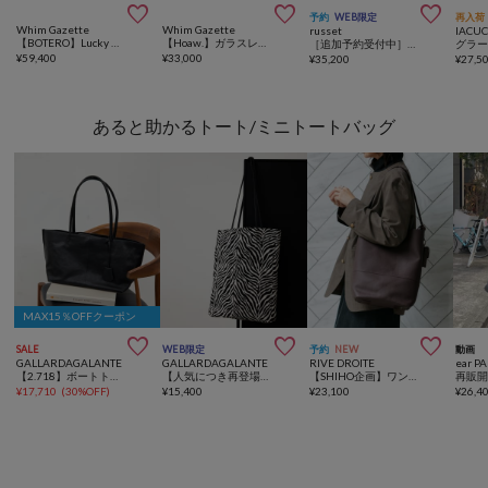



予約
WEB限定
再入荷
Whim Gazette
Whim Gazette
russet
IACUC
【BOTERO】Lucky Draw
【Hoaw.】ガラスレザーショルダー
［追加予約受付中］《WEB限定》レザーホーボーバッグ M
¥
59,400
¥
33,000
¥
35,200
¥
27,5
あると助かるトート/ミニトートバッグ
MAX15％OFFクーポン



SALE
WEB限定
予約
NEW
動画
GALLARDAGALANTE
GALLARDAGALANTE
RIVE DROITE
ear P
【2.718】ボートトート
【人気につき再登場！/WEB限定カラー】【2.718】ファブリックトート
【SHIHO企画】ワンハンドルトートバッグ
¥
17,710
(
30%OFF
)
¥
15,400
¥
23,100
¥
26,4