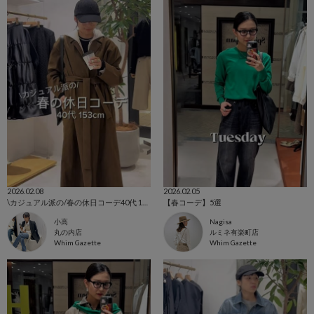
2026.02.08
2026.02.05
\カジュアル派の/春の休日コーデ40代 153cm
【春コーデ】5選
小高
Nagisa
丸の内店
ルミネ有楽町店
Whim Gazette
Whim Gazette