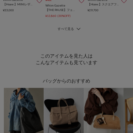
【Hoaw.】MINIレザーショルダー
【Hoaw.】スクエアフラップボストン
Whim Gazette
【THE PAUSE】フェイクレザーボストン
¥33,000
¥29,700
¥13,860
(30%OFF)
このアイテムを見た人は
こんなアイテムも見ています
バッグからのおすすめ