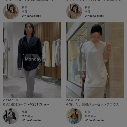
真砂
真砂
本部
本部
Whim Gazette
Whim Gazette
2026.04.15
2026.02.11
春の1週間コーデ〜40代 153cm〜
今買いたい刺繍ジョーゼットブラウス
小高
宮腰
丸の内店
名古屋店
Whim Gazette
Whim Gazette