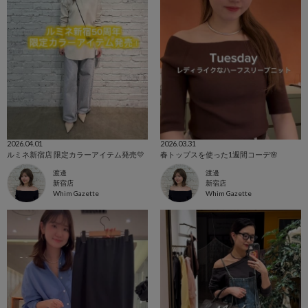
2026.04.01
2026.03.31
ルミネ新宿店 限定カラーアイテム発売💛
春トップスを使った1週間コーデ🌸
渡邊
渡邊
新宿店
新宿店
Whim Gazette
Whim Gazette