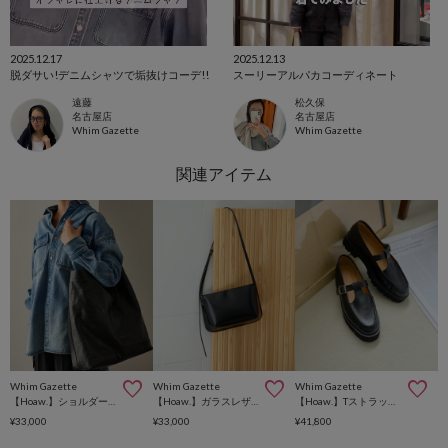
2025.12.17
2025.12.13
脱ダサい!デニムシャツで垢抜けコーデ!!
スーリーアルパカコーディネート
遠藤
松久保
名古屋店
名古屋店
Whim Gazette
Whim Gazette
Whim Gazette
Whim Gazette
Whim Gazette
【Hoaw.】ショルダーバッグ
【Hoaw.】ガラスレザーショルダー
【Hoaw.】Tストラップローファー
¥33,000
¥33,000
¥41,800