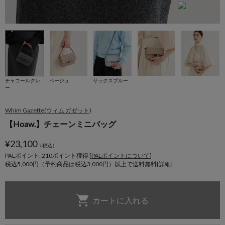
チャコールグレ
ベージュ
サックスブルー
ー
Whim Gazette(ウィム ガゼット)
【Hoaw.】チェーンミニバッグ
¥
23,100
（税込）
PALポイント: 210
ポイント獲得 [
PALポイントについて
]
税込5,000円（予約商品は税込3,000円）以上で送料無料[
詳細
]