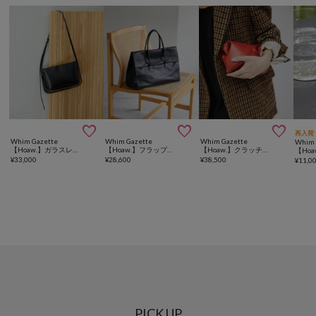



再入荷
Whim Gazette
Whim Gazette
Whim Gazette
Whim 
【Hoaw.】ガラスレザーショルダー
【Hoaw.】フラップボストンバッグ
【Hoaw.】クラッチポーチ
¥
33,000
¥
28,600
¥
38,500
¥
11,0
PICK UP