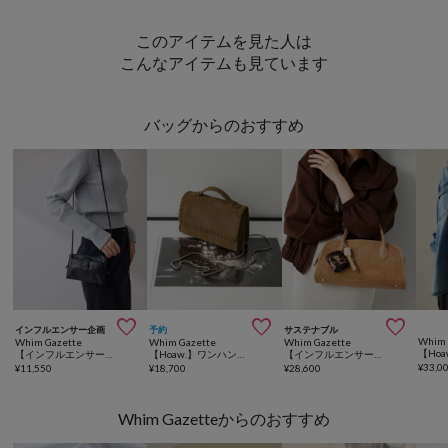
このアイテムを見た人は
こんなアイテムも見ています
バッグからのおすすめ



インフルエンサー企画
予約
サステナブル
Whim 
Whim Gazette
Whim Gazette
Whim Gazette
【インフルエンサーコラボ】スマホウォレットショルダーバッグ3
【Hoaw.】ワンハンドルミニバッグ
【インフルエンサーコラボ】ワイドボストンBAG
¥
33,0
¥
11,550
¥
18,700
¥
28,600
Whim Gazetteからのおすすめ