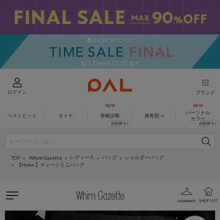
ログイン
ブランド
パーソナル
ベストヒット
オトナ
骨格診断
身長別
カラー
レディース
バッグ
ショルダーバッグ
Whim Gazette
TOP
【Hoaw.】チェーンミニバッグ