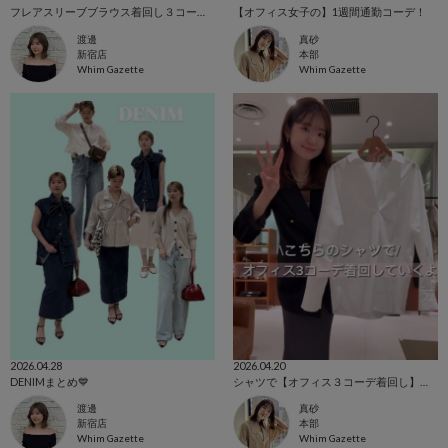
フレアスリーブブラウス着回し３コーデ✨️
【オフィス女子の】1週間通勤コーデ！
渡邊
真砂
新宿店
本部
Whim Gazette
Whim Gazette
2026.04.28
2026.04.20
DENIMまとめ💙
シャツで【オフィス３コーデ着回し】ご紹介！
渡邊
真砂
新宿店
本部
Whim Gazette
Whim Gazette