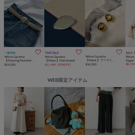



一部予約
TIME SALE
SALE
Whim Gazette
Whim Gazette
Whim Gazette
Whim 
【Hoaw.】フープイヤリング
【Drawing Numbers】スクエアバックルベルト
【Hoaw.】Oval brooch
Eagle 
¥
8,25
¥
16,500
¥
24,200
¥
11,440
(
20%OFF
)
WEB限定アイテム