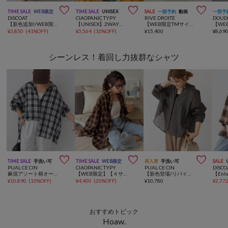



TIME SALE
WEB限定
TIME SALE
UNISEX
SALE
一部予約
動画
一部予
DISCOAT
CIAOPANIC TYPY
RIVE DROITE
DOUD
【新色追加!/WEB限定】衿ギャザーノースリワンピース
【UNISEX】2WAY巾着バッグ/WEB限定カラーあり/キーホルダー付き
【WEB限定TMサイズ登場/4サイズ展開】タックワイドスラックス
¥
3,850
(
41%OFF
)
¥
3,564
(
10%OFF
)
¥
15,400
¥
8,69
シーンレス！着回し力抜群なシャツ



TIME SALE
手洗い可
TIME SALE
WEB限定
再入荷
手洗い可
SALE
PUAL CE CIN
CIAOPANIC TYPY
PUAL CE CIN
DISCO
麻混アソート柄オーバーシャツ
【WEB限定】【４サイズ展開】ルーズシルエットレギュラーカラーアソートシャツ
【新色登場/リバイバル】ラミーオーバーシャツブラウス
¥
10,890
(
10%OFF
)
¥
4,400
(
20%OFF
)
¥
10,780
¥
2,77
おすすめトピック
Hoaw.