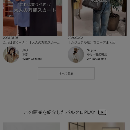
2026.03.08
2026.03.02
これは買うべき！【大人の万能スカート】
【カジュアル派】春コーデまとめ
真砂
Nagisa
本部
ルミネ有楽町店
Whim Gazette
Whim Gazette
この商品を紹介したパルクロPLAY