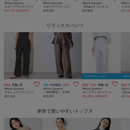
Whim Gazette
Whim Gazette
Whim Gazette
Whim 
スエードライクパンツ
スエードフリンジストール
【Hoaw.】コンチョループタイネックレス
ドロ
¥
17,710
(
30%OFF
)
¥
59,400
¥
19,800
¥
23,1
リラックスパンツ
10％OFFクーポン
10



SALE
手洗い可
予約
WEB限定
NEW
SALE
NEW
手洗い可
SALE
Whim Gazette
Whim Gazette
Whim Gazette
Whim 
クロシェライクパンツ
＜WEB限定＞【THE PAUSE】ペプラムパンツ
タイプライターパンツ
¥
25,300
¥
25,300
¥
16,940
(
30%OFF
)
¥
21,5
単体で使いやすいトップス