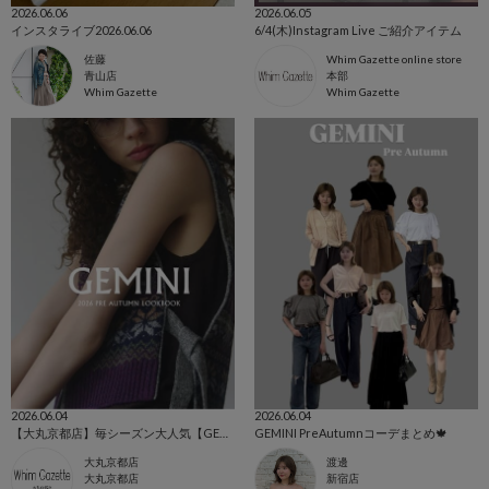
2026.06.06
2026.06.05
インスタライブ2026.06.06
6/4(木)Instagram Live ご紹介アイテム
佐藤
Whim Gazette online store
青山店
本部
Whim Gazette
Whim Gazette
2026.06.04
2026.06.04
【大丸京都店】毎シーズン大人気【GEMINI】の新作コレクションのご紹介
GEMINI PreAutumnコーデまとめ🍁
大丸京都店
渡邊
大丸京都店
新宿店