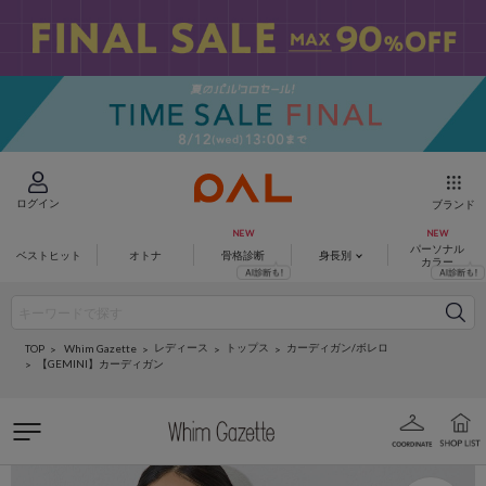
ログイン
ブランド
パーソナル
ベストヒット
オトナ
骨格診断
身長別
カラー
レディース
トップス
カーディガン/ボレロ
Whim Gazette
TOP
【GEMINI】カーディガン