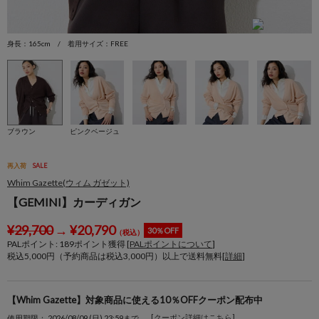
身長：165cm / 着用サイズ：FREE
身
ブラウン
ピンクベージュ
再入荷
SALE
Whim Gazette(ウィム ガゼット)
【GEMINI】カーディガン
¥
29,700
→
¥
20,790
30％OFF
（税込）
PALポイント:
189
ポイント獲得 [
PALポイントについて
]
税込5,000円（予約商品は税込3,000円）以上で送料無料[
詳細
]
【Whim Gazette】対象商品に使える10％OFFクーポン配布中
[クーポン詳細はこちら]
使用期限： 2026/08/09 (日) 23:59まで