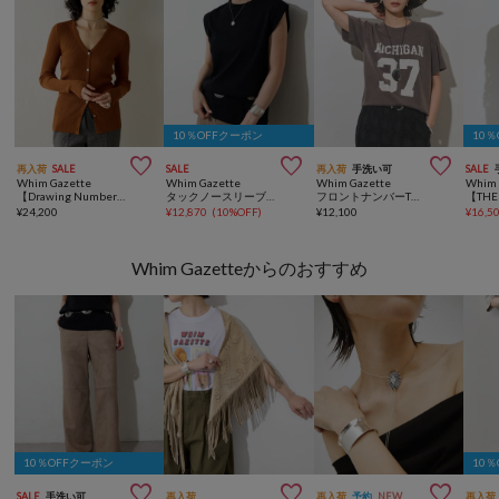
10％OFFクーポン
10



再入荷
SALE
SALE
再入荷
手洗い可
SALE
Whim Gazette
Whim Gazette
Whim Gazette
Whim 
【Drawing Numbers】リブVネックカーディガン
タックノースリーブプルオーバー
フロントナンバーTシャツ
¥
24,200
¥
12,870
(
10%OFF
)
¥
12,100
¥
16,5
Whim Gazetteからのおすすめ
10％OFFクーポン
10



SALE
手洗い可
再入荷
再入荷
予約
NEW
再入荷