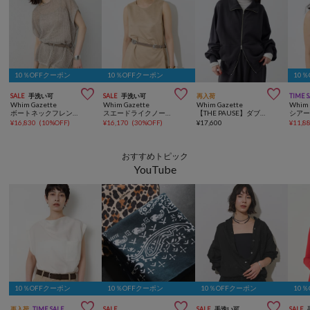
10％OFFクーポン
10％OFFクーポン
10



SALE
手洗い可
SALE
手洗い可
再入荷
TIME 
Whim Gazette
Whim Gazette
Whim Gazette
Whim 
ボートネックフレンチスリーブプルオーバー
スエードライクノースリーブプルオーバー
【THE PAUSE】ダブルジッププルオーバー
¥
16,830
(
10%OFF
)
¥
16,170
(
30%OFF
)
¥
17,600
¥
11,8
おすすめトピック
YouTube
10％OFFクーポン
10％OFFクーポン
10％OFFクーポン
10



再入荷
TIME SALE
SALE
SALE
手洗い可
SALE