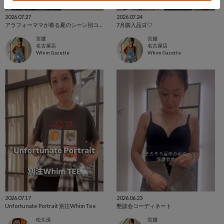
2026.07.27
2026.07.24
アラフォーママが着る夏のシーン別コーデ５選
7月購入品🛒♡
宮腰
宮腰
名古屋店
名古屋店
Whim Gazette
Whim Gazette
2026.07.17
2026.06.23
Unfortunate Portrait 別注Whim Tee
懇談会コーディネート
松久保
宮腰