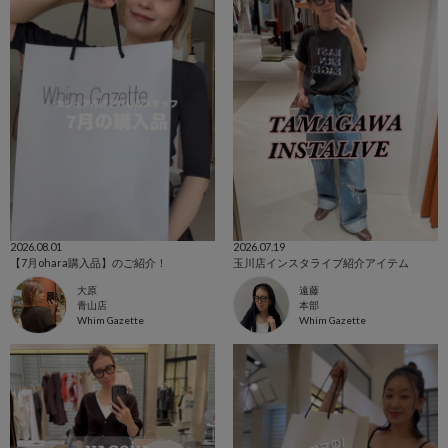
2026.08.01
2026.07.19
【7月ohara購入品】のご紹介！
玉川店インスタライブ紹介アイテム
大原
遠藤
青山店
本部
Whim Gazette
Whim Gazette