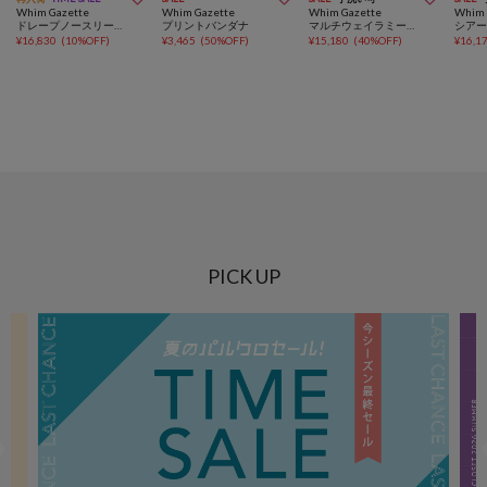
Whim Gazette
Whim Gazette
Whim Gazette
Whim 
ドレープノースリーブブラウス
プリントバンダナ
マルチウェイラミーシャツ
¥
16,830
(
10%OFF
)
¥
3,465
(
50%OFF
)
¥
15,180
(
40%OFF
)
¥
16,1
PICK UP