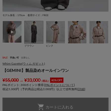
モデル身長：170cm 着用サイズ：FREE
モ
ブラウン
ピンク
SALE
手洗い可
在庫なし
Whim Gazette(ウィム ガゼット)
【GEMINI】製品染めオールインワン
¥
55,000
→
¥
33,000
40％OFF
（税込）
PALポイント:
300
ポイント獲得 [
PALポイントについて
]
税込5,000円（予約商品は税込3,000円）以上で送料無料[
詳細
]