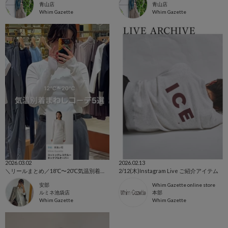
青山店
青山店
Whim Gazette
Whim Gazette
2026.03.02
2026.02.13
＼リールまとめ／18℃〜20℃気温別着まわしコーデ5選
2/12(木)Instagram Live ご紹介アイテム
安部
Whim Gazette online store
ルミネ池袋店
本部
Whim Gazette
Whim Gazette