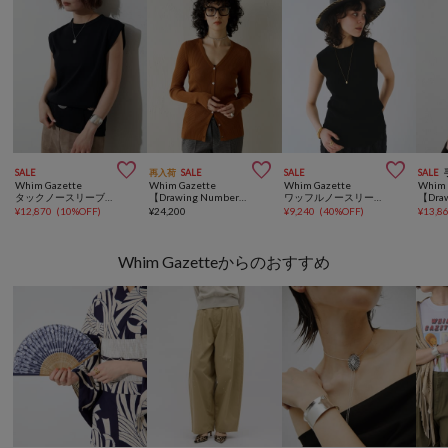



SALE
再入荷
SALE
SALE
SALE
Whim Gazette
Whim Gazette
Whim Gazette
Whim 
タックノースリーブプルオーバー
【Drawing Numbers】リブVネックカーディガン
ワッフルノースリーブプルオーバー
¥
12,870
(
10%OFF
)
¥
24,200
¥
9,240
(
40%OFF
)
¥
13,8
Whim Gazetteからのおすすめ