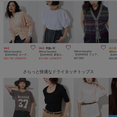



SALE
SALE
手洗い可
再入荷
Whim Gazette
Whim Gazette
Whim Gazette
Whim 
【GEMINI】フェアアイル2wayベスト
【GEMINI】カーディガン
【GEMINI】変形カットソー
¥
27,500
¥
20,790
(
30%OFF
)
¥
15,400
(
30%OFF
)
¥
35,2
さらっと快適なドライタッチトップス