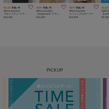
10



再入荷
手洗い可
NEW
手洗い可
NEW
手洗い可
再入荷
Whim Gazette
Whim Gazette
Whim Gazette
DISCO
フロントナンバーTシャツ
【myporter】ラウンドネックドライフィットカットソー
コットンプルオーバー
¥
12,100
¥
13,200
¥
13,200
¥
5,50
PICK UP