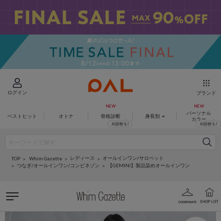
ログイン
ブランド
パーソナル
ベストヒット
オトナ
骨格診断
身長別
カラー
レディース
オールインワン/サロペット
Whim Gazette
TOP
つなぎ/オールインワン/コンビネゾン
【GEMINI】製品染めオールインワン