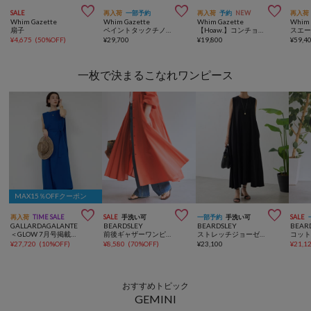



SALE
再入荷
一部予約
再入荷
予約
NEW
再入荷
Whim Gazette
Whim Gazette
Whim Gazette
Whim 
扇子
ペイントタックチノパンツ
【Hoaw.】コンチョループタイネックレス
¥
4,675
(
50%OFF
)
¥
29,700
¥
19,800
¥
59,4
一枚で決まるこなれワンピース
MAX15％OFFクーポン



再入荷
TIME SALE
SALE
手洗い可
一部予約
手洗い可
SALE
GALLARDAGALANTE
BEARDSLEY
BEARDSLEY
BEAR
＜GLOW 7月号掲載アイテム＞【速乾/名品】マルチWAYワンピース
前後ギャザーワンピース
ストレッチジョーゼットマキシワンピ
¥
27,720
(
10%OFF
)
¥
8,580
(
70%OFF
)
¥
23,100
¥
21,1
おすすめトピック
GEMINI