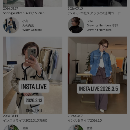
2026.03.27
2026.03.15
Spring outfits〜40代 153cm〜
アパレル本社スタッフの1週間コーデ👩🏼‍💻
小高
Goto
丸の内店
Drawing Numbers 本部
Whim Gazette
Drawing Numbers
2026.03.14
2026.03.07
インスタライブ2026.3.13(新宿)
インスタライブ2026.3.5
佐藤
佐藤