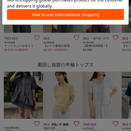



TIME SALE
SALE
SALE
一部予約
NEW
SALE
w closet
w closet
w closet
w clos
ドットチュールキャミ
【レース素材が新登場！無地/チェック柄】フリフリノースリブラウス
【新色SAX登場！】チューリップTシャツ 夏服
¥
6,019
(
24%OFF
)
¥
6,237
(
10%OFF
)
¥
5,940
¥
4,29
着回し抜群の半袖トップス



SALE
手洗い可
動画
TIME SALE
SALE
CIAOPANIC
DISCOAT
w closet
w clos