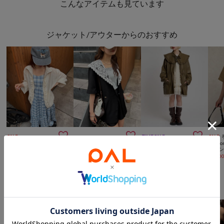
こんなアイテムも見ています
ジャケット/アウターからのおすすめ



SALE
TIME SALE
SALE
mystic
w closet
w closet
Thevo
《今すぐお届け》【2サイズ展開/レース取り外し可能】レース付け襟半袖ジャケット
【2サイズ展開/羽織でも１枚でも◎】フリルシアーブルゾン
【つけ襟取り外し可能２WAY♪】フリル衿付きPUレザージャケット
¥
11,880
¥
5,346
(
40%OFF
)
¥
3,919
(
71%OFF
)
¥
3,30
w closetからのおすすめ