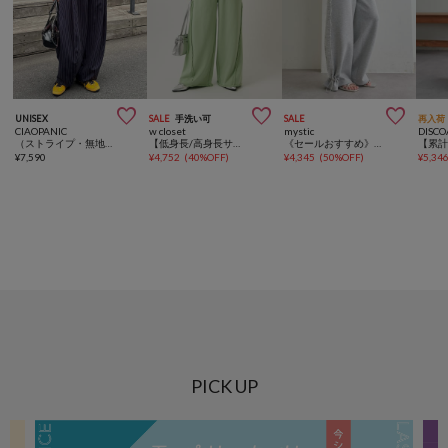



UNISEX
SALE
手洗い可
SALE
再入荷
CIAOPANIC
w closet
mystic
DISCO
（ストライプ・無地）ワイドバルーンイージースラックス
【低身長/高身長サイズあり◎】バギースウェットパンツ
《セールおすすめ》【8色/4サイズ展開】裾ドロストスウェットパンツ
¥
7,590
¥
4,752
(
40%OFF
)
¥
4,345
(
50%OFF
)
¥
5,34
PICK UP