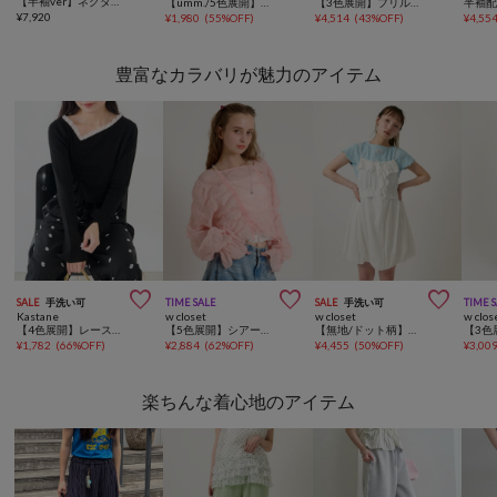
【半袖ver】ネクタイ付きティアードチュニックシャツワンピース
【umm./5色展開】プレート付チョーカー半袖プルオーバー
【3色展開】フリル半袖パーカー 夏服
¥
7,920
¥
1,980
(
55%OFF
)
¥
4,514
(
43%OFF
)
¥
4,55
豊富なカラバリが魅力のアイテム



SALE
手洗い可
TIME SALE
SALE
手洗い可
TIME 
Kastane
w closet
w closet
w clos
【4色展開】レースシャーリングニット
【5色展開】シアードロストプルオーバー
【無地/ドット柄】【4色展開】バルーンミニキャミワンピース
¥
1,782
(
66%OFF
)
¥
2,884
(
62%OFF
)
¥
4,455
(
50%OFF
)
¥
3,00
楽ちんな着心地のアイテム