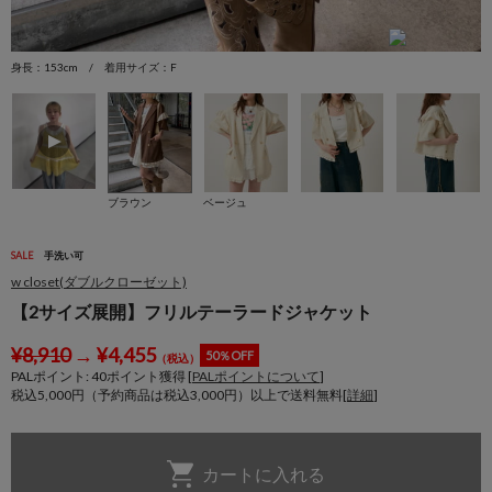
身長：153cm / 着用サイズ：F
身
ブラウン
ベージュ
SALE
手洗い可
w closet(ダブルクローゼット)
【2サイズ展開】フリルテーラードジャケット
¥
8,910
→
¥
4,455
50％OFF
（税込）
PALポイント:
40
ポイント獲得 [
PALポイントについて
]
税込5,000円（予約商品は税込3,000円）以上で送料無料[
詳細
]