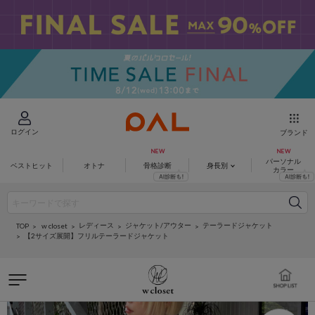
ログイン
ブランド
パーソナル
ベストヒット
オトナ
骨格診断
身長別
カラー
レディース
ジャケット/アウター
テーラードジャケット
w closet
TOP
【2サイズ展開】フリルテーラードジャケット