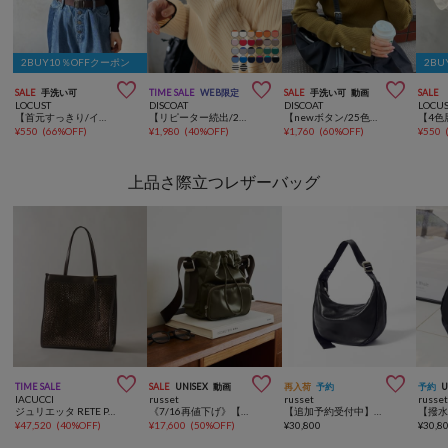
2BUY10％OFFクーポン
2BU



SALE
手洗い可
TIME SALE
WEB限定
SALE
手洗い可
動画
SALE
LOCUST
DISCOAT
DISCOAT
LOCU
【首元すっきり/インナーにも】プチハイネックリブニット
【リピーター続出/26色展開】モチモチリブパイピングハイネック《WEB限定》
【newボタン/25色展開】リブ袖口ボタンタートル《WEB限定カラーあり》
¥
550
(
66%OFF
)
¥
1,980
(
40%OFF
)
¥
1,760
(
60%OFF
)
¥
550
上品さ際立つレザーバッグ



TIME SALE
SALE
UNISEX
動画
再入荷
予約
予約
U
IACUCCI
russet
russet
russe
ジュリエッタ RETE PAGLIA/RUGA
《7/16再値下げ》【撥水】マルチショルダーバッグ
【追加予約受付中】《本革/340g》ソフトレザーラウンドショルダーバッグ
¥
47,520
(
40%OFF
)
¥
17,600
(
50%OFF
)
¥
30,800
¥
30,8