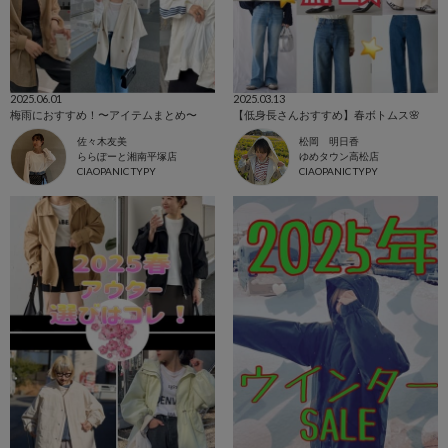
2025.06.01
2025.03.13
梅雨におすすめ！〜アイテムまとめ〜
【低身長さんおすすめ】春ボトムス🌸
佐々木友美
松岡 明日香
ららぽーと湘南平塚店
ゆめタウン高松店
CIAOPANIC TYPY
CIAOPANIC TYPY