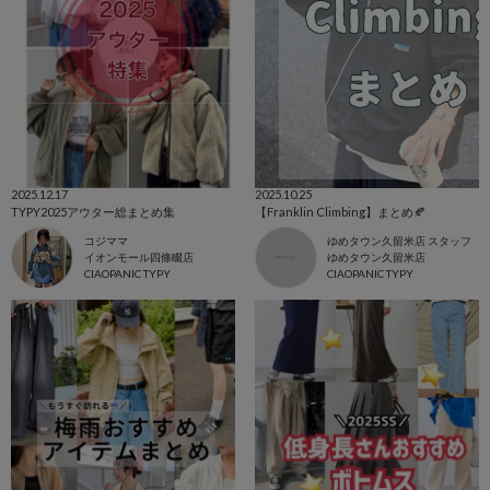
2025.12.17
2025.10.25
TYPY2025アウター総まとめ集
【Franklin Climbing】まとめ🍂
コジママ
ゆめタウン久留米店 スタッフ
イオンモール四條畷店
ゆめタウン久留米店
CIAOPANIC TYPY
CIAOPANIC TYPY