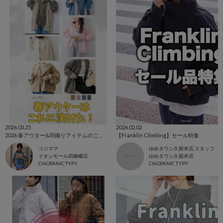
2026.03.25
2026.02.02
2026 春アウター&羽織りアイテムのご紹介☆
【Franklin Climbing】セール特集
コジママ
ゆめタウン久留米店 スタッフ
イオンモール四條畷店
ゆめタウン久留米店
CIAOPANIC TYPY
CIAOPANIC TYPY