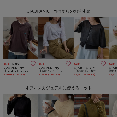
CIAOPANIC TYPYからのおすすめ



SALE
UNISEX
SALE
SALE
SALE
CIAOPANIC TYPY
CIAOPANIC TYPY
CIAOPANIC TYPY
CIAOP
【Franklin Climbing】ユニセックスヘンリーネック半袖Tee
【万能インナー】シアー梨地アソートロゴロンTEE
【接触冷感/一枚で決まる】レイヤードライク配色5分袖シアーニットカーデ
¥
3,080
(
30%OFF
)
¥
1,650
(
58%OFF
)
¥
2,640
(
60%OFF
)
¥
2,20
オフィスカジュアルに使えるニット