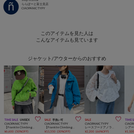
ららぽーと富士見店
CIAOPANIC TYPY
このアイテムを見た人は
こんなアイテムも見ています
ジャケット/アウターからのおすすめ



TIME SALE
UNISEX
SALE
手洗い可
SALE
TIME 
CIAOPANIC TYPY
CIAOPANIC TYPY
CIAOPANIC TYPY
CIAOP
【Franklin Climbing】撥水ナイロンマウンテンパーカー/ナイロンジャケット
【Franklin Climbing】 男女兼用/撥水/防風/カスケードスタンドジャケット
レースフードアノラック
¥
6,600
(
50%OFF
)
¥
11,550
(
30%OFF
)
¥
2,200
(
66%OFF
)
¥
1,10