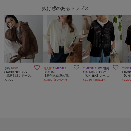
抜け感のあるトップス



予約
NEW
再入荷
TIME SALE
TIME SALE
WEB限定
TIME 
CIAOPANIC TYPY
DISCOAT
CIAOPANIC TYPY
CIAOP
∴花柄刺繍シアーフーディーブラウス
【新色追加/夏の羽織に♪】ライトスポンディッシュ半袖カーディガン《WEB限定》
【UNISEX】レース編みパッチワークニットカーディガン/WEB限定
¥
7,700
¥
1,650
(
62%OFF
)
¥
2,750
(
58%OFF
)
¥
2,20