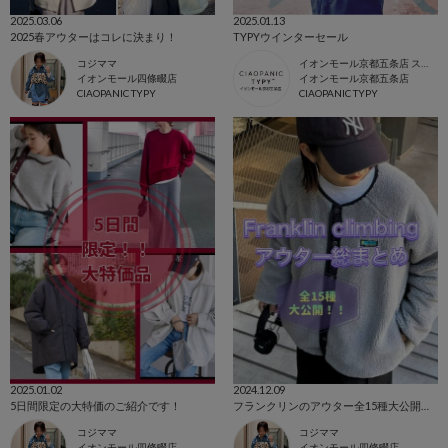
2025.03.06
2025.01.13
2025春アウターはコレに決まり！
TYPYウインターセール
コジママ
イオンモール京都五条店 スタッフ
イオンモール四條畷店
イオンモール京都五条店
CIAOPANIC TYPY
CIAOPANIC TYPY
2025.01.02
2024.12.09
5日間限定の大特価のご紹介です！
フランクリンのアウター全15種大公開！！
コジママ
コジママ
イオンモール四條畷店
イオンモール四條畷店