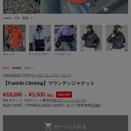
model：158 着用：L
m
オレンジ
サックスブルー
バイオレット
SALE
UNISEX
在庫なし
CIAOPANIC TYPY(チャオパニックティピー)
【Franklin Climbing】マウンテンジャケット
¥
13,200
→
¥
5,500
58％OFF
（税込）
PALポイント:
50
ポイント獲得 [
PALポイントについて
]
税込5,000円（予約商品は税込3,000円）以上で送料無料[
詳細
]