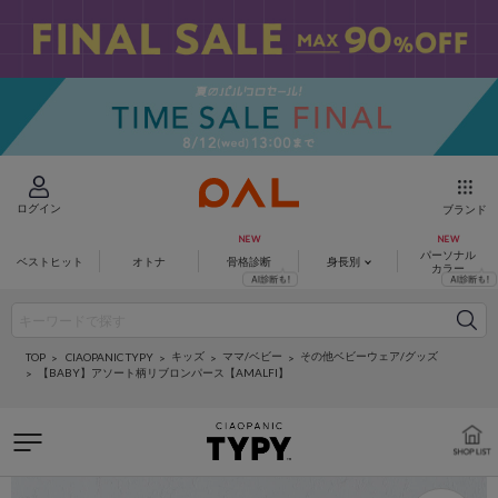
ログイン
ブランド
パーソナル
ベストヒット
オトナ
骨格診断
身長別
カラー
キッズ
ママ/ベビー
その他ベビーウェア/グッズ
CIAOPANIC TYPY
TOP
【BABY】アソート柄リブロンパース【AMALFI】