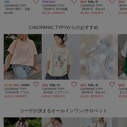



予約
TIME SALE
SALE
手洗い可
SALE
CIAOPANIC TYPY
CIAOPANIC TYPY
CIAOPANIC TYPY
CPCM
【BABY/親子・兄妹お揃い可能】おじさんワッフルロンパース
【BABY】DOG刺繍スウェットロンパース/WEB限定カラーあり
【BABY】【Qinn】ダブルガーゼヘンリーブラウス綿100％：80cm
¥
4,290
¥
2,750
(
35%OFF
)
¥
1,386
(
70%OFF
)
¥
1,65
CIAOPANIC TYPYからのおすすめ



再入荷
SALE
UNISEX
SALE
手洗い可
SALE
手洗い可
SALE
CIAOPANIC TYPY
CIAOPANIC TYPY
CIAOPANIC TYPY
CIAOP
【UNISEX】アマルフィーアソートプリントTEE
【KIDS】リブアソート柄TEE【AMALFI】
【BABY】【Qinn】ダブルガーゼおくるみ綿100％
¥
2,200
(
58%OFF
)
¥
1,815
(
50%OFF
)
¥
1,100
(
80%OFF
)
¥
3,96
コーデが決まるオールインワン/サロペット