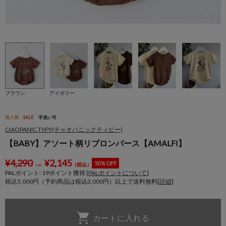
ブラウン
アイボリー
再入荷
SALE
手洗い可
CIAOPANIC TYPY(チャオパニックティピー)
【BABY】アソート柄リブロンパース【AMALFI】
¥
4,290
→
¥
2,145
50％OFF
（税込）
PALポイント:
19
ポイント獲得 [
PALポイントについて
]
税込5,000円（予約商品は税込3,000円）以上で送料無料[
詳細
]