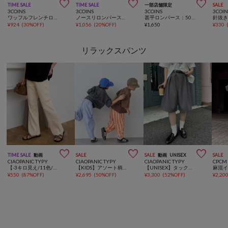



TIME SALE
TIME SALE
一部店舗限定
SALE
3COINS
3COINS
3COINS
3COIN
ワッフルフレンチロンパース：70～80cm
ノースリロンパース：80～90cm
甚平ロンパース：50～70cm
¥
924
(
30%OFF
)
¥
1,056
(
20%OFF
)
¥
1,650
¥
330
リラックスパンツ



TIME SALE
動画
SALE
SALE
動画
UNISEX
SALE
CIAOPANIC TYPY
CIAOPANIC TYPY
CIAOPANIC TYPY
CPCM
【-3キロ見え/11色/低身長・高身長対応】すっきりシルエットリブパンツ
【KIDS】アソート柄ストライプバレルパンツ【AMALFI】
【UNISEX】タックワイドスラックスハーフパンツ
麻混
¥
550
(
87%OFF
)
¥
2,695
(
50%OFF
)
¥
3,300
(
52%OFF
)
¥
2,20