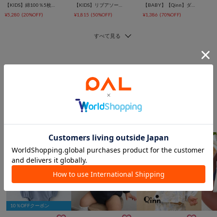
【KIDS】綿100％5枚セットアソート半袖TEE/巾着付き《WEEKTEE》
【KIDS】リブアソート柄TEE【AMALFI】
【BABY】【Qinn】ダブルガーゼヘンリーブラウス綿100％：80cm
¥5,280
(20%OFF)
¥1,815
(50%OFF)
¥1,386
(70%OFF)
このアイテムを見た人は
こんなアイテムも見ています
ママ/ベビーからのおすすめ
10％OFFクーポン