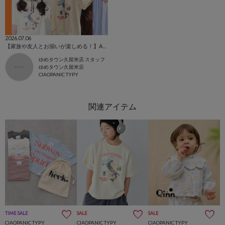
2026.07.06
【家族や友人とお揃いが楽しめる！】AMALFI特集🌻
ゆめタウン久留米店 スタッフ
ゆめタウン久留米店
CIAOPANIC TYPY
TIME SALE
SALE
SALE
CIAOPANIC TYPY
CIAOPANIC TYPY
CIAOPANIC TYPY