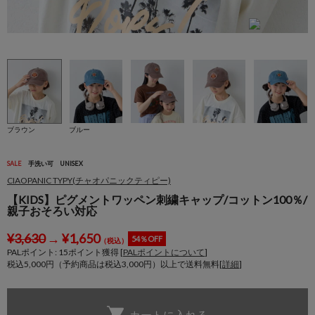
ブラウン
ブルー
SALE
手洗い可
UNISEX
CIAOPANIC TYPY(チャオパニックティピー)
【KIDS】ピグメントワッペン刺繍キャップ/コットン100％/
親子おそろい対応
¥
3,630
→
¥
1,650
54％OFF
（税込）
PALポイント:
15
ポイント獲得 [
PALポイントについて
]
税込5,000円（予約商品は税込3,000円）以上で送料無料[
詳細
]