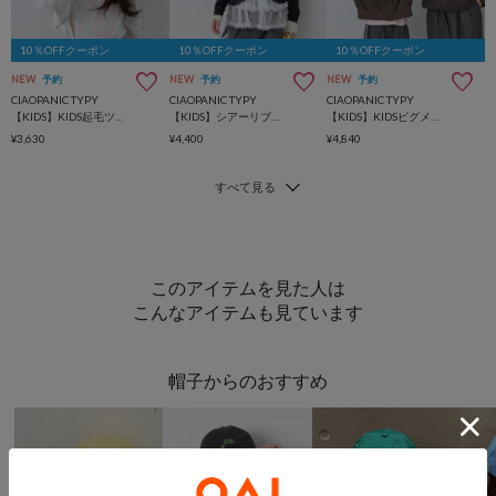
10％OFFクーポン
10％OFFクーポン
10％OFFクーポン
NEW
予約
NEW
予約
NEW
予約
CIAOPANIC TYPY
CIAOPANIC TYPY
CIAOPANIC TYPY
【KIDS】KIDS起毛ツイルロゴCAP
【KIDS】シアーリブタックレースカットカーデ
【KIDS】KIDSピグメントダンボールパーカー
¥3,630
¥4,400
¥4,840
このアイテムを見た人は
こんなアイテムも見ています
帽子からのおすすめ