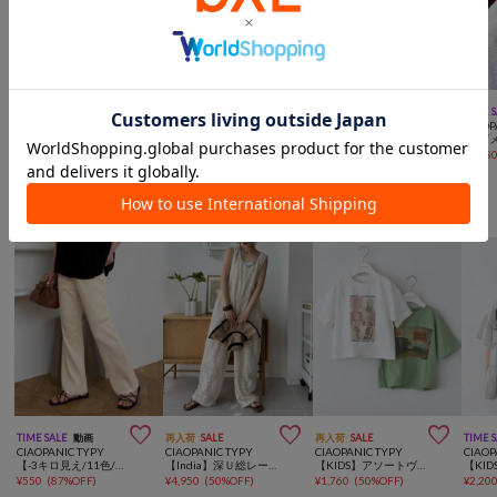



SALE
手洗い可
再入荷
SALE
コラボ
UNISEX
TIME 
CIAOPANIC TYPY
CIAOPANIC TYPY
CIAOPANIC TYPY
CIAOP
:ピグメント加工ワッペンキャップ
【KIDS】【TOY STORY/トイ・ストーリー】シルエット刺繍ロゴCAP
【TYPY×LOTTE板ガム】アソート板ガムロゴキャップ
¥
1,100
(
72%OFF
)
¥
4,400
¥
1,650
(
62%OFF
)
¥
1,98
CIAOPANIC TYPYからのおすすめ



TIME SALE
動画
再入荷
SALE
再入荷
SALE
TIME 
CIAOPANIC TYPY
CIAOPANIC TYPY
CIAOPANIC TYPY
CIAOP
【-3キロ見え/11色/低身長・高身長対応】すっきりシルエットリブパンツ
【India】深Ｕ総レースオールインワン
【KIDS】アソートヴィンテージフォトスラブTEE / 親子おそろい対応
¥
550
(
87%OFF
)
¥
4,950
(
50%OFF
)
¥
1,760
(
50%OFF
)
¥
2,20