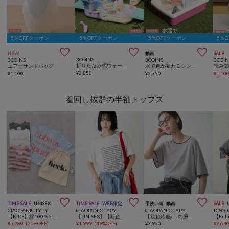
5％OFFクーポン
5％OFFクーポン
5％OFFクーポン
5％



NEW
動画
SALE
3COINS
3COINS
3COINS
3COIN
折りたたみ式ウォータープレイ／KIDS水遊び
エアーサンドバッグ
水で色が変わるシンクトイ／KIDS水遊び
読み
¥
3,850
¥
1,100
¥
2,750
¥
1,10
着回し抜群の半袖トップス



TIME SALE
UNISEX
TIME SALE
WEB限定
手洗い可
動画
SALE
CIAOPANIC TYPY
CIAOPANIC TYPY
CIAOPANIC TYPY
DISCO
【KIDS】綿100％5枚セットアソート半袖TEE/巾着付き《WEEKTEE》
【UNISEX】【新色追加】メッセージプリント半袖Tee
【接触冷感/二の腕カバーも叶う◎】配色ラグラン半袖ニットTee
¥
5,280
(
20%OFF
)
¥
1,999
(
49%OFF
)
¥
3,960
¥
2,64