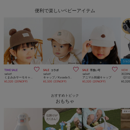
便利で楽しいベビーアイテム
5％



TIME SALE
SALE
コラボ
SALE
手洗い可
NEW
salut!
salut!
salut!
3COIN
くまみみサーモキャップ
キャップ／Kusada Sayaka×salut!
アニマル刺繍キャップ
¥
1,320
(
20%OFF
)
¥
1,100
(
33%OFF
)
¥
1,320
(
20%OFF
)
¥
1,32
おすすめトピック
おもちゃ