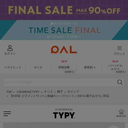
ログイン
ブランド
パーソナル
ベストヒット
オトナ
骨格診断
身長別
カラー
キッズ
帽子
キャップ
CIAOPANIC TYPY
TOP
【KIDS】ピグメントワッペン刺繍キャップ/コットン100％/親子おそろい対応