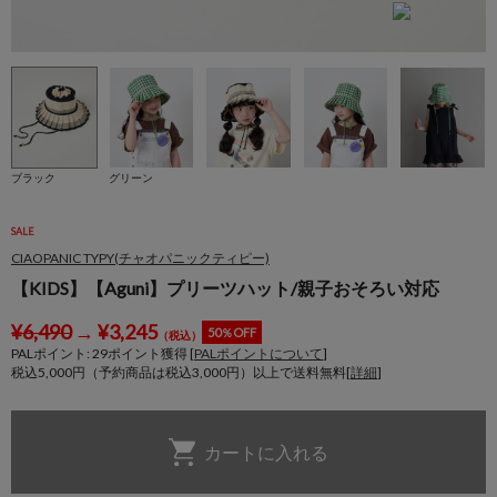
ブラック
グリーン
SALE
CIAOPANIC TYPY(チャオパニックティピー)
【KIDS】【Aguni】プリーツハット/親子おそろい対応
¥
6,490
→
¥
3,245
50％OFF
（税込）
PALポイント:
29
ポイント獲得 [
PALポイントについて
]
税込5,000円（予約商品は税込3,000円）以上で送料無料[
詳細
]