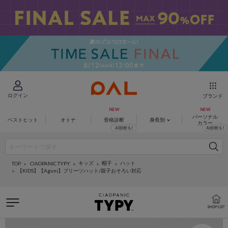
ログイン
ブランド
パーソナル
ベストヒット
オトナ
骨格診断
身長別
カラー
キッズ
帽子
ハット
CIAOPANIC TYPY
TOP
【KIDS】【Aguni】プリーツハット/親子おそろい対応