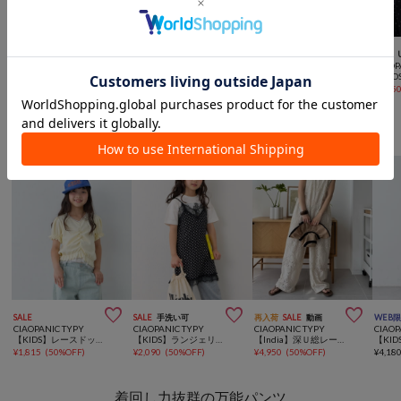



SALE
SALE
SALE
CIAOPANIC TYPY
CIAOPANIC TYPY
mystic
CIAOP
:【UV対応】柔らか配色たためるジュートフリルハット
:【Aguni】手洗い可能/畳めるプリーツハット
ナイロンバケットハット
¥
3,960
¥
6,160
(
20%OFF
)
¥
4,158
(
30%OFF
)
¥
1,65
CIAOPANIC TYPYからのおすすめ



SALE
SALE
手洗い可
再入荷
SALE
動画
WEB
CIAOPANIC TYPY
CIAOPANIC TYPY
CIAOPANIC TYPY
CIAOP
【KIDS】レースドッキングフロントギャザーリブコンパクトTEE
【KIDS】ランジェリーレースドットキャミチュニック《ジュニアサイズあり》
【India】深Ｕ総レースオールインワン
¥
1,815
(
50%OFF
)
¥
2,090
(
50%OFF
)
¥
4,950
(
50%OFF
)
¥
4,18
着回し力抜群の万能パンツ