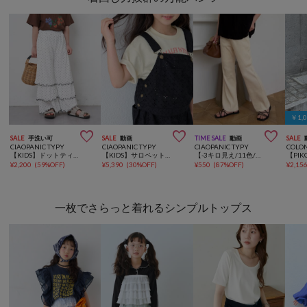
￥1,



SALE
手洗い可
SALE
動画
TIME SALE
動画
SALE
CIAOPANIC TYPY
CIAOPANIC TYPY
CIAOPANIC TYPY
COLO
【KIDS】ドットティアード裾メロウフレアパンツ：100～150
【KIDS】サロペット風スカラップレースセットアップ
【-3キロ見え/11色/低身長・高身長対応】すっきりシルエットリブパンツ
¥
2,200
(
59%OFF
)
¥
5,390
(
30%OFF
)
¥
550
(
87%OFF
)
¥
2,15
一枚でさらっと着れるシンプルトップス