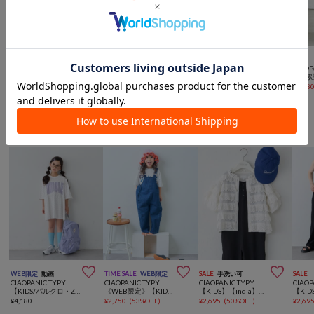



SALE
手洗い可
SALE
SALE
UNISEX
SALE
CIAOPANIC TYPY
CIAOPANIC TYPY
CIAOPANIC TYPY
CIAOP
【KIDS】フラワー刺繍パイピングパンツ：100～150cm
【KIDS】裾フリル配色ステッチ微フレアリブパンツ《ジュニアサイズあり》
【KIDS】裾レース切替ワイドデニム
¥
3,960
(
20%OFF
)
¥
2,200
(
50%OFF
)
¥
2,695
(
50%OFF
)
¥
5,28
CIAOPANIC TYPYからのおすすめ



WEB限定
動画
TIME SALE
WEB限定
SALE
手洗い可
SALE
CIAOPANIC TYPY
CIAOPANIC TYPY
CIAOPANIC TYPY
CIAOP
【KIDS/パルクロ・ZOZO限定新色登場】厚盛ロゴ5分袖チュニックワンピ
《WEB限定》【KIDS】(ユニセックス)デニムサロペット(ジュニアサイズあり)
【KIDS】【india】スカラップレースティアードブラウス
¥
4,180
¥
2,750
(
53%OFF
)
¥
2,695
(
50%OFF
)
¥
2,69