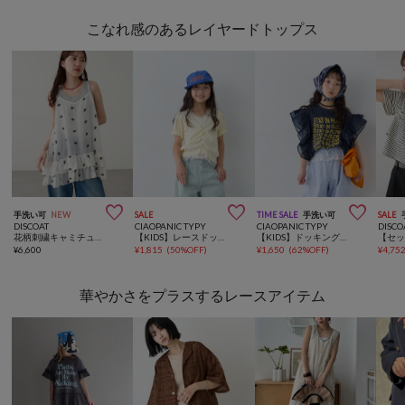
こなれ感のあるレイヤードトップス



手洗い可
NEW
SALE
TIME SALE
手洗い可
SALE
DISCOAT
CIAOPANIC TYPY
CIAOPANIC TYPY
DISCO
花柄刺繍キャミチュニック
【KIDS】レースドッキングフロントギャザーリブコンパクトTEE
【KIDS】ドッキングチュールフリルメッセージロゴTEE
¥
6,600
¥
1,815
(
50%OFF
)
¥
1,650
(
62%OFF
)
¥
4,75
華やかさをプラスするレースアイテム