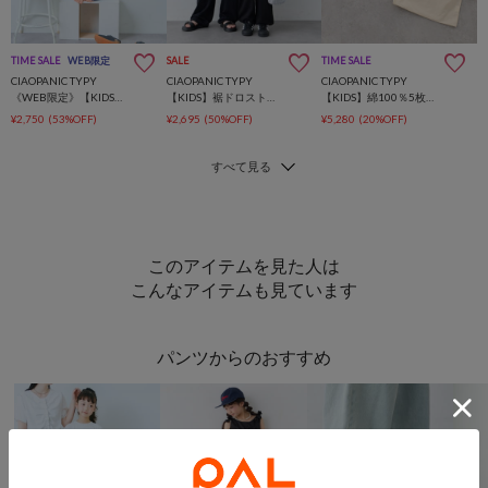
TIME SALE
WEB限定
SALE
TIME SALE
CIAOPANIC TYPY
CIAOPANIC TYPY
CIAOPANIC TYPY
《WEB限定》【KIDS】(ユニセックス)デニムサロペット(ジュニアサイズあり)
【KIDS】裾ドロスト裏毛ヘンリーオールインワン
【KIDS】綿100％5枚セットアソート半袖TEE/巾着付き《WEEKTEE》
¥2,750
(53%OFF)
¥2,695
(50%OFF)
¥5,280
(20%OFF)
このアイテムを見た人は
こんなアイテムも見ています
パンツからのおすすめ