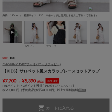
身長：130cm / 着用サイズ：130 ※缶バッチは付属しません上下別々で着れます
身
ホワイト
ブラック
SALE
動画
CIAOPANIC TYPY(チャオパニックティピー)
【KIDS】サロペット風スカラップレースセットアップ
¥
7,700
→
¥
5,390
30％OFF
（税込）
PALポイント:
49
ポイント獲得 [
PALポイントについて
]
税込5,000円（予約商品は税込3,000円）以上で送料無料[
詳細
]