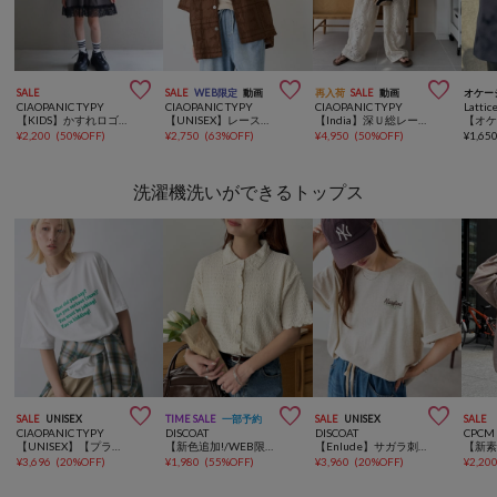



SALE
SALE
WEB限定
動画
再入荷
SALE
動画
オケー
CIAOPANIC TYPY
CIAOPANIC TYPY
CIAOPANIC TYPY
Lattic
【KIDS】かすれロゴレースレイヤードミニワンピチュニック
【UNISEX】レース刺繍シャツ/WEB限定カラーあり
【India】深Ｕ総レースオールインワン
¥
2,200
(
50%OFF
)
¥
2,750
(
63%OFF
)
¥
4,950
(
50%OFF
)
¥
1,65
洗濯機洗いができるトップス



SALE
UNISEX
TIME SALE
一部予約
SALE
UNISEX
SALE
CIAOPANIC TYPY
DISCOAT
DISCOAT
CPCM
【UNISEX】【プラスサイズあり】ポコポコメッセージロゴTEE
【新色追加!/WEB限定】衿付きジャガードカーディガン
【Enlude】サガラ刺繍ロゴTシャツ《ユニセックス》
¥
3,696
(
20%OFF
)
¥
1,980
(
55%OFF
)
¥
3,960
(
20%OFF
)
¥
2,20