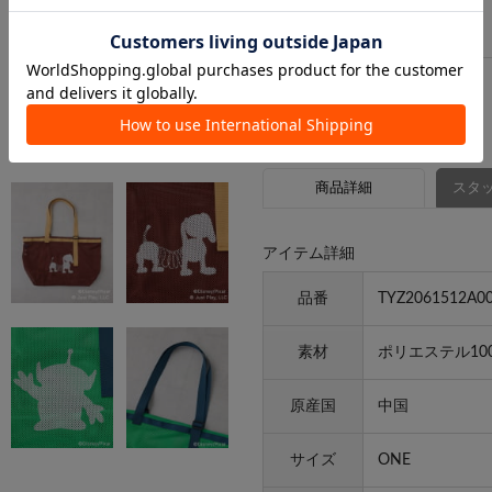
商品詳細
スタッ
アイテム詳細
品番
TYZ2061512A0
素材
ポリエステル10
原産国
中国
サイズ
ONE