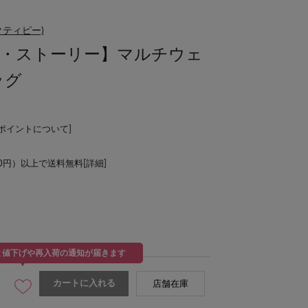
ックティピー)
/トイ・ストーリー】マルチウェ
ッグ
Lポイントについて
]
00円）以上で送料無料[
詳細
]
と値下げや再入荷の通知が届きます
カートに入れる
店舗在庫