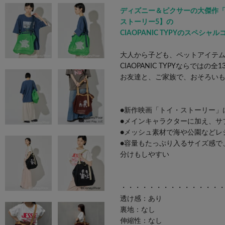
ディズニー＆ピクサーの大傑作
ストーリー5】の
CIAOPANIC TYPYのスペシャ
大人から子ども、ペットアイテ
CIAOPANIC TYPYならではの
お友達と、ご家族で、おそろい
●新作映画「トイ・ストーリー」
●メインキャラクターに加え、サ
●メッシュ素材で海や公園などレ
●容量もたっぷり入るサイズ感で
分けもしやすい
・・・・・・・・・・・・・・
透け感：あり
裏地：なし
伸縮性：なし