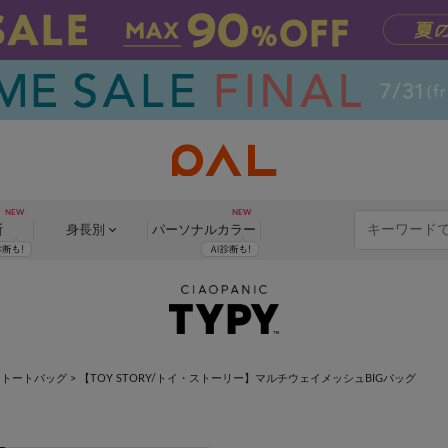
断
身長別
パーソナル
カラー
ニトートバッグ
>
【TOY STORY/トイ・ストーリー】マルチウェイメッシュBIGバッグ