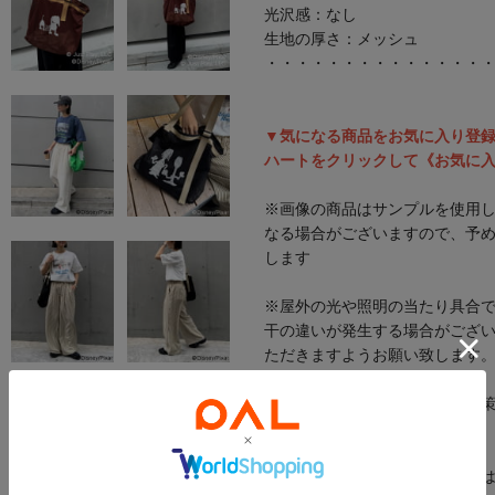
光沢感：なし
生地の厚さ：メッシュ
・・・・・・・・・・・・・・
▼気になる商品をお気に入り登
ハートをクリックして《お気に
※画像の商品はサンプルを使用
なる場合がございますので、予
します
※屋外の光や照明の当たり具合
干の違いが発生する場合がござ
ただきますようお願い致します
※独自のタイムセールなどの施
います。
※実際の店舗在庫につきまして