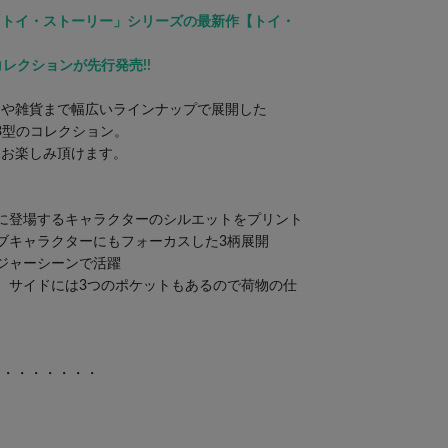
「トイ・ストーリー」シリーズの最新作【トイ・
ルコレクションが先行発売!!
ムや雑貨まで幅広いラインナップで展開した
全13型のコレクション。
もお楽しみ頂けます。
に登場するキャラクターのシルエットをプリント
ブキャラクターにもフォーカスした3柄展開
ジャーシーンで活躍
、サイドには3つのポケットもあるので荷物の仕
・・・・・・・・