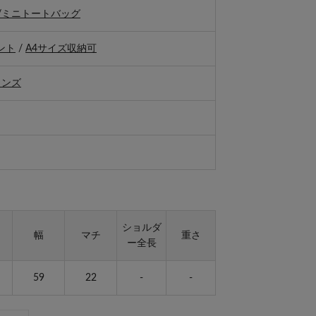
/ミニトートバッグ
ント
/
A4サイズ収納可
メンズ
ショルダ
幅
マチ
重さ
ー全長
59
22
-
-