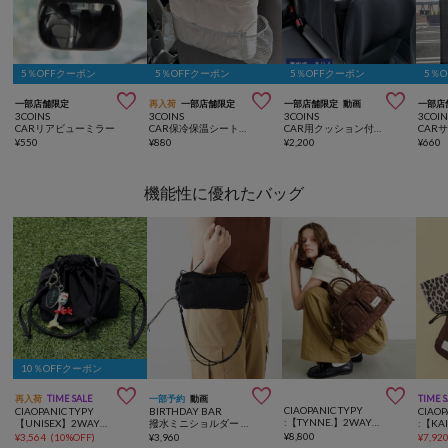
5％OFFクーポン
5％OFFクーポン
5％OFFクーポン
5％



一部店舗限定
再入荷
一部店舗限定
一部店舗限定
動画
一部店
3COINS
3COINS
3COINS
3COIN
CARリアビューミラー
CAR保冷保温シートバックポケット
CAR用クッション付き収納BOX
¥
550
¥
880
¥
2,200
¥
660
機能性に優れたバッグ
10％OFFクーポン



再入荷
TIME SALE
一部予約
動画
TIME 
CIAOPANIC TYPY
CIAOPANIC TYPY
BIRTHDAY BAR
CIAOP
:【TYNNE.】2WAYドットミニボストンバッグ
【UNISEX】2WAY巾着バッグ/WEB限定カラーあり/キーホルダー付き
撥水ミニショルダー ボトルケースバッグ
¥
8,800
¥
3,564
(
10%OFF
)
¥
3,960
¥
7,92