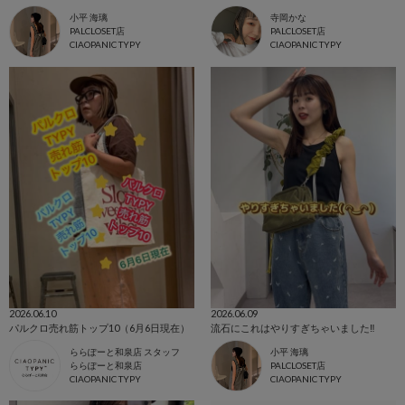
小平 海璃
寺岡かな
PALCLOSET店
PALCLOSET店
CIAOPANIC TYPY
CIAOPANIC TYPY
2026.06.10
2026.06.09
パルクロ売れ筋トップ10（6月6日現在）
流石にこれはやりすぎちゃいました‼️
ららぽーと和泉店 スタッフ
小平 海璃
ららぽーと和泉店
PALCLOSET店
CIAOPANIC TYPY
CIAOPANIC TYPY