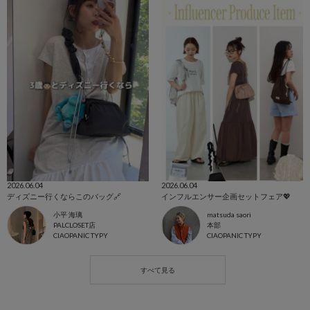
2026.06.04
2026.06.04
ディズニー行くならこのバッグ🔗
インフルエンサー企画セットフェア💖
小平 海璃
matsuda saori
PALCLOSET店
本部
CIAOPANIC TYPY
CIAOPANIC TYPY