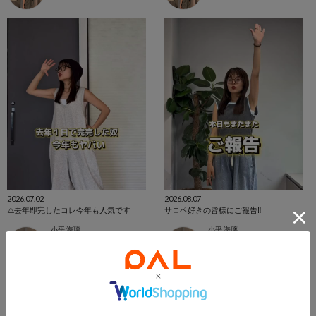
2026.07.02
2026.08.07
⚠️去年即完したコレ今年も人気です
サロペ好きの皆様にご報告‼️
小平 海璃
小平 海璃
PALCLOSET店
PALCLOSET店
CIAOPANIC TYPY
CIAOPANIC TYPY