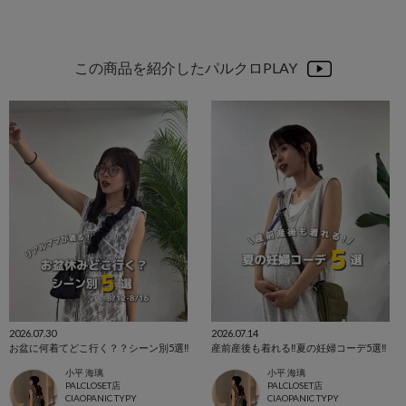
この商品を紹介したパルクロPLAY
2026.07.30
2026.07.14
お盆に何着てどこ行く？？シーン別5選‼️
産前産後も着れる‼️夏の妊婦コーデ5選‼️
小平 海璃
小平 海璃
PALCLOSET店
PALCLOSET店
CIAOPANIC TYPY
CIAOPANIC TYPY