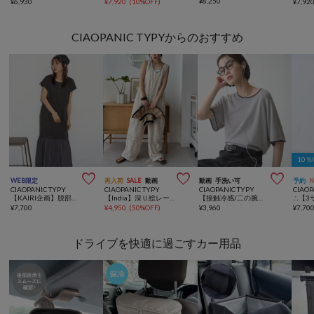
¥
8,250
¥
6,930
¥
7,920
(
10%OFF
)
¥
7,92
CIAOPANIC TYPYからのおすすめ
10



WEB限定
再入荷
SALE
動画
動画
手洗い可
予約
CIAOPANIC TYPY
CIAOPANIC TYPY
CIAOPANIC TYPY
CIAOP
【KAIRI企画】脱部屋着見え！2WAYヘンリーワンピ
【India】深Ｕ総レースオールインワン
【接触冷感/二の腕カバーも叶う◎】配色ラグラン半袖ニットTee
¥
7,700
¥
4,950
(
50%OFF
)
¥
3,960
¥
7,70
ドライブを快適に過ごすカー用品