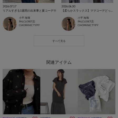
2026.07.17
2026.06.30
リアルすぎる1週間の出来事と夏コーデ🌞
【柔らかスラックス】ママコーデどっち派❓
小平 海璃
小平 海璃
PALCLOSET店
PALCLOSET店
CIAOPANIC TYPY
CIAOPANIC TYPY