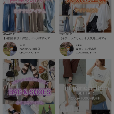
2026.06.11
2026.06.11
【お悩み解決】体型カバーおすすめアイテム！
【今チェックしたい】人気急上昇アイテム！
yuka
yuka
ゆめタウン徳島店
ゆめタウン徳島店
CIAOPANIC TYPY
CIAOPANIC TYPY