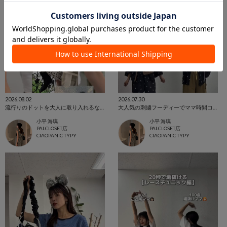
2026.08.02
2026.07.30
流行りのドットを大人に取り入れるならコレ‼️
大人気の刺繍フーディーでママ時間コーデ👩🏻✨
小平 海璃
小平 海璃
PALCLOSET店
PALCLOSET店
CIAOPANIC TYPY
CIAOPANIC TYPY