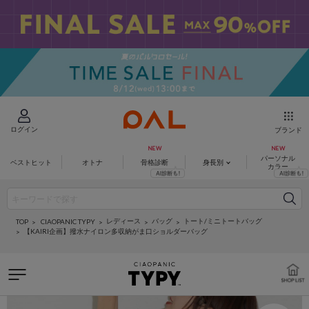
ログイン
ブランド
パーソナル
ベストヒット
オトナ
骨格診断
身長別
カラー
レディース
バッグ
トート/ミニトートバッグ
CIAOPANIC TYPY
TOP
【KAIRI企画】撥水ナイロン多収納がま口ショルダーバッグ