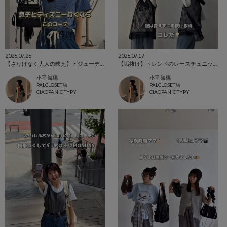
2026.07.26
2026.07.17
【さりげなく大人の映え】ビジューデニム✨
【垢抜け】トレンドのレースチュニックver
小平 海璃
小平 海璃
PALCLOSET店
PALCLOSET店
CIAOPANIC TYPY
CIAOPANIC TYPY