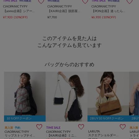
TIME SALE
WEB限定
WEB限定
TIME SALE
WEB限定
CIAOPANIC TYPY
CIAOPANIC TYPY
CIAOPANIC TYPY
【yomo企画】シアー刺繍袖ギャザーシャツ
【KAIRI企画】脱部屋着見え！2WAYヘンリーワンピ
【PON企画】迷ったらこれ！Everyday 2PAC TEE
¥7,920
(10%OFF)
¥7,700
¥6,930
(10%OFF)
このアイテムを見た人は
こんなアイテムも見ています
バッグからのおすすめ
10％OFFクーポン
2BUY10％OFFクーポン
2BU



再入荷
予約
TIME SALE
再入荷
LARUTA
CIAOPANIC TYPY
CIAOPANIC TYPY
LARU
スクエアショルダーバッグ
リップストップナイロンドロストリュックサック
:【KAIRI企画】ミニショルダー付きマルチBAG
トラ