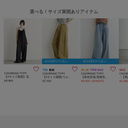
選べる！サイズ展開ありアイテム
10％OFFクーポン
10％OFFクーポン



予約
動画
再入荷
TIME SALE
SALE
CIAOPANIC TYPY
CIAOPANIC TYPY
CIAOPANIC TYPY
CIAOP
【2サイズ展開】花柄刺繍リボンサテンサロペット
【3サイズ展開/ウエスト配色】裾ドロストバレルイージーパンツ
【新色登場/美脚見え/3サイズ展開】柔らかルーズフレアイージーパンツ
¥
9,900
¥
7,700
¥
4,400
(
36%OFF
)
¥
5,28