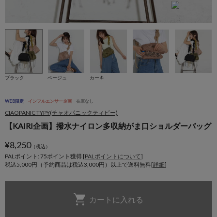
ブラック
ベージュ
カーキ
WEB限定
インフルエンサー企画
在庫なし
CIAOPANIC TYPY(チャオパニックティピー)
【KAIRI企画】撥水ナイロン多収納がま口ショルダーバッグ
¥
8,250
（税込）
PALポイント: 75
ポイント獲得 [
PALポイントについて
]
税込5,000円（予約商品は税込3,000円）以上で送料無料[
詳細
]