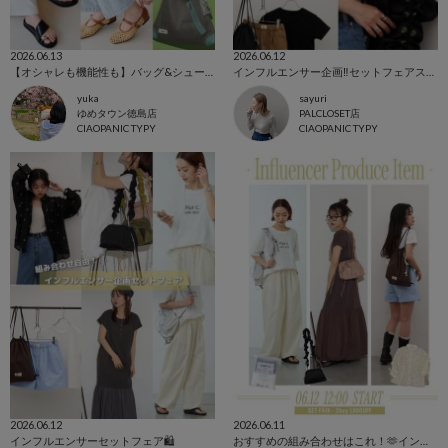
2026.06.13
2026.06.12
【オシャレも機能性も】バッグ&シューズおすすめアイテム！
インフルエンサー企画‼️セットフェアスタート
yuka
sayuri
ゆめタウン徳島店
PALCLOSET店
CIAOPANIC TYPY
CIAOPANIC TYPY
2026.06.12
2026.06.11
インフルエンサーセットフェア🛍️
おすすめの組み合わせはこれ！🫶インフルエンサー企画セットフェア🔥